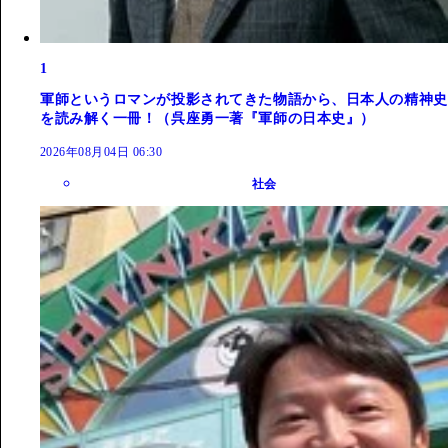
1
軍師というロマンが投影されてきた物語から、日本人の精神史
を読み解く一冊！（呉座勇一著『軍師の日本史』）
2026年08月04日 06:30
社会