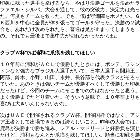
印象に残った選手を挙げるなら、やはり決勝ゴールを決めたラ
ファエル・シルバ。大会を通して、彼の突破力、決定力は光っ
た。何度もチームを救った。でも、僕は守備陣をホメたい。Ｇ
Ｋ西川を中心に全員が体を張ってゴールを守った。決勝の２試
合も、あれだけ攻められたら、普通は足が止まってしまうも
の。それでも最後まで集中力が切れなかったからね。
クラブＷ杯では浦和に爪痕を残してほしい
１０年前に浦和がＡＣＬで優勝したときには、ポンテ、ワシン
トンなど強力なブラジル人選手がいて、日本人選手も闘莉王、
阿部、鈴木、小野、山田、永井、長谷部ら代表クラスがそろっ
ていた。あのときは強いチームが優勝すべくして優勝した印象
だったけど、今回のチームにそこまでの力はなかったと思う。
よく優勝までたどり着いた。そういう意味で、１０年前よりも
喜びは大きいんじゃないかな。
次はＵＡＥで開催されるクラブＷ杯。開催国枠ではなく、アジ
ア王者として出場できるのは誇らしいこと。昨年の大会では、
鹿島が決勝まで勝ち進み、レアル・マドリードと好勝負を演じ
たけど、浦和もなんとか爪痕を残してほしい。順当に初戦を勝