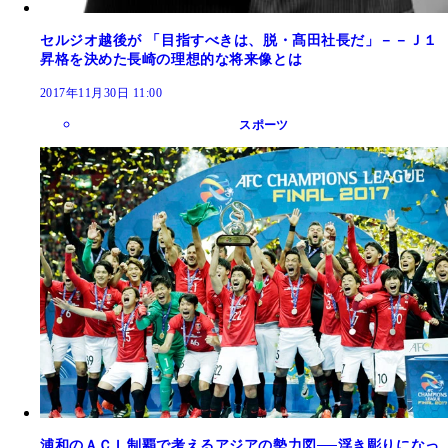
セルジオ越後が 「目指すべきは、脱・髙田社長だ」－－Ｊ１
昇格を決めた長崎の理想的な将来像とは
2017年11月30日 11:00
スポーツ
浦和のＡＣＬ制覇で考えるアジアの勢力図──浮き彫りになっ