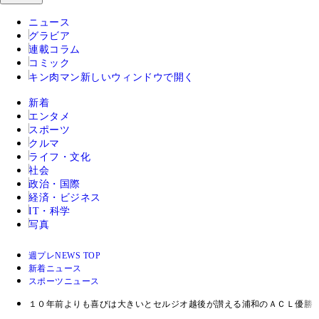
ニュース
グラビア
連載コラム
コミック
キン肉マン
新しいウィンドウで開く
新着
エンタメ
スポーツ
クルマ
ライフ・文化
社会
政治・国際
経済・ビジネス
IT・科学
写真
週プレNEWS TOP
新着ニュース
スポーツニュース
１０年前よりも喜びは大きいとセルジオ越後が讃える浦和のＡＣＬ優勝 