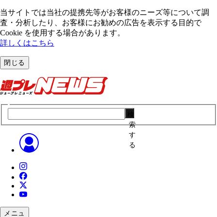
当サイトでは当社の提携先等がお客様のニーズ等について調
査・分析したり、お客様にお勧めの広告を表⽰する⽬的で
Cookie を使⽤する場合があります。
詳しくはこちら
閉じる
検
索
す
る
メニュ