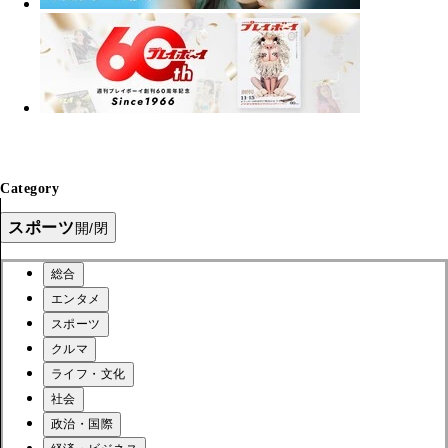
Category
スポーツ
開/閉
総合
エンタメ
スポーツ
クルマ
ライフ・文化
社会
政治・国際