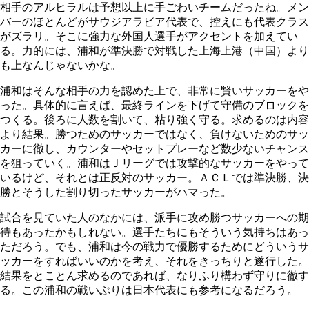
相手のアルヒラルは予想以上に手ごわいチームだったね。メン
バーのほとんどがサウジアラビア代表で、控えにも代表クラス
がズラリ。そこに強力な外国人選手がアクセントを加えてい
る。力的には、浦和が準決勝で対戦した上海上港（中国）より
も上なんじゃないかな。
浦和はそんな相手の力を認めた上で、非常に賢いサッカーをや
った。具体的に言えば、最終ラインを下げて守備のブロックを
つくる。後ろに人数を割いて、粘り強く守る。求めるのは内容
より結果。勝つためのサッカーではなく、負けないためのサッ
カーに徹し、カウンターやセットプレーなど数少ないチャンス
を狙っていく。浦和はＪリーグでは攻撃的なサッカーをやって
いるけど、それとは正反対のサッカー。ＡＣＬでは準決勝、決
勝とそうした割り切ったサッカーがハマった。
試合を見ていた人のなかには、派手に攻め勝つサッカーへの期
待もあったかもしれない。選手たちにもそういう気持ちはあっ
ただろう。でも、浦和は今の戦力で優勝するためにどういうサ
ッカーをすればいいのかを考え、それをきっちりと遂行した。
結果をとことん求めるのであれば、なりふり構わず守りに徹す
る。この浦和の戦いぶりは日本代表にも参考になるだろう。