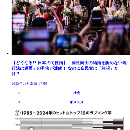
【どうなる!? 日本の同性婚】「同性同士の結婚を認めない現
行法は違憲」の判決が連続！ なのに自民党は「注視」だ
け？
2025年03月23日 07:00
社会
オススメ