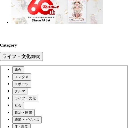
Category
ライフ・文化
開/閉
総合
エンタメ
スポーツ
クルマ
ライフ・文化
社会
政治・国際
経済・ビジネス
IT・科学