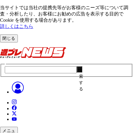
当サイトでは当社の提携先等がお客様のニーズ等について調
査・分析したり、お客様にお勧めの広告を表⽰する⽬的で
Cookie を使⽤する場合があります。
詳しくはこちら
閉じる
検
索
す
る
メニュ