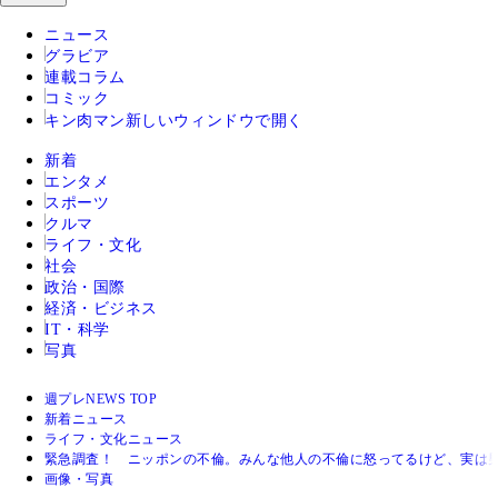
ニュース
グラビア
連載コラム
コミック
キン肉マン
新しいウィンドウで開く
新着
エンタメ
スポーツ
クルマ
ライフ・文化
社会
政治・国際
経済・ビジネス
IT・科学
写真
週プレNEWS TOP
新着ニュース
ライフ・文化ニュース
緊急調査！ ニッポンの不倫。みんな他人の不倫に怒ってるけど、実は男
画像・写真