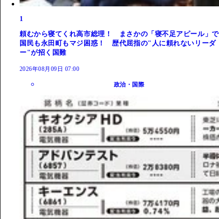
1
頼むから寝てくれ高市総理！ まさかの「寝不足アピール」で
国民も永田町もマジ困惑！ 歴代屈指の"人に頼れないリーダ
ー"が招く国難
2026年08月09日 07:00
政治・国際