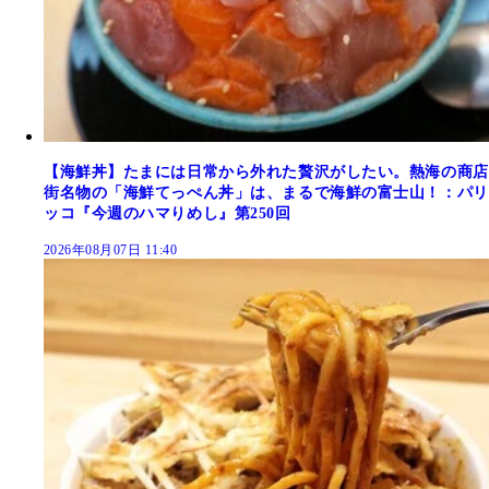
【海鮮丼】たまには日常から外れた贅沢がしたい。熱海の商店
街名物の「海鮮てっぺん丼」は、まるで海鮮の富士山！：パリ
ッコ『今週のハマりめし』第250回
2026年08月07日 11:40