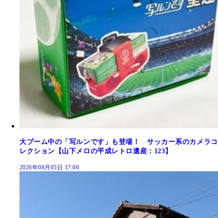
大ブーム中の「写ルンです」も登場！ サッカー系のカメラコ
レクション【山下メロの平成レトロ遺産：123】
2026年08月05日 17:00