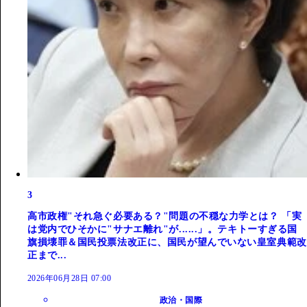
3
高市政権"それ急ぐ必要ある？"問題の不穏な力学とは？ 「実
は党内でひそかに"サナエ離れ"が......」。テキトーすぎる国
旗損壊罪＆国民投票法改正に、国民が望んでいない皇室典範改
正まで...
2026年06月28日 07:00
政治・国際