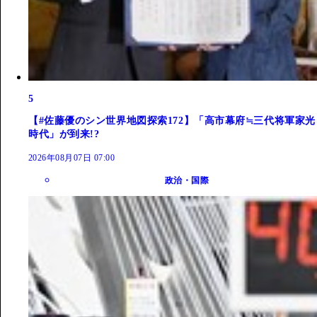
5
【#佐藤優のシン世界地図探索172】「高市幕府≒三代将軍家光
時代」が到来!?
2026年08月07日 07:00
政治・国際