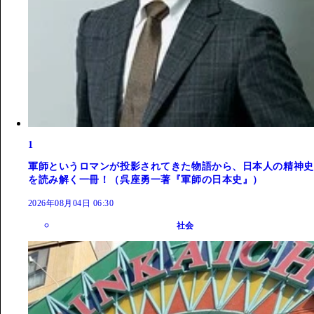
1
軍師というロマンが投影されてきた物語から、日本人の精神史
を読み解く一冊！（呉座勇一著『軍師の日本史』）
2026年08月04日 06:30
社会