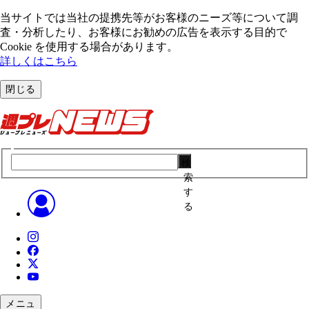
当サイトでは当社の提携先等がお客様のニーズ等について調
査・分析したり、お客様にお勧めの広告を表⽰する⽬的で
Cookie を使⽤する場合があります。
詳しくはこちら
閉じる
検
索
す
る
メニュ