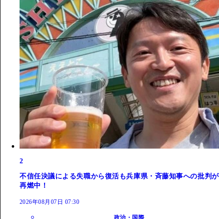
2
不信任決議による失職から復活も兵庫県・斉藤知事への批判が
再燃中！
2026年08月07日 07:30
政治・国際