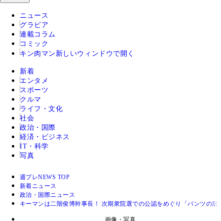
ニュース
グラビア
連載コラム
コミック
キン肉マン
新しいウィンドウで開く
新着
エンタメ
スポーツ
クルマ
ライフ・文化
社会
政治・国際
経済・ビジネス
IT・科学
写真
週プレNEWS TOP
新着ニュース
政治・国際ニュース
キーマンは二階俊博幹事長！ 次期衆院選での公認をめぐり「パンツの乱
画像・写真