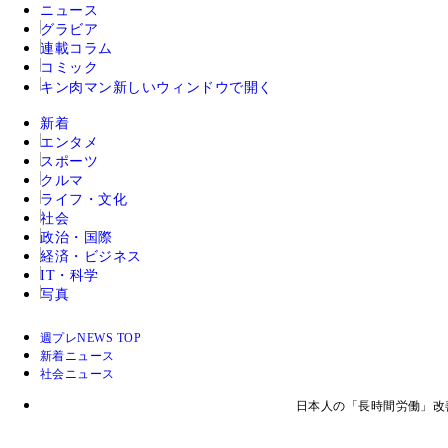
ニュース
グラビア
連載コラム
コミック
キン肉マン
新しいウィンドウで開く
新着
エンタメ
スポーツ
クルマ
ライフ・文化
社会
政治・国際
経済・ビジネス
IT・科学
写真
週プレNEWS TOP
新着ニュース
社会ニュース
日本人の「長時間労働」改