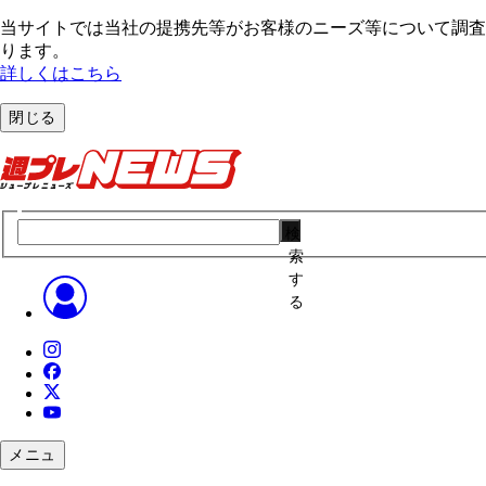
当サイトでは当社の提携先等がお客様のニーズ等について調査・
ります。
詳しくはこちら
閉じる
検
索
す
る
メニュ