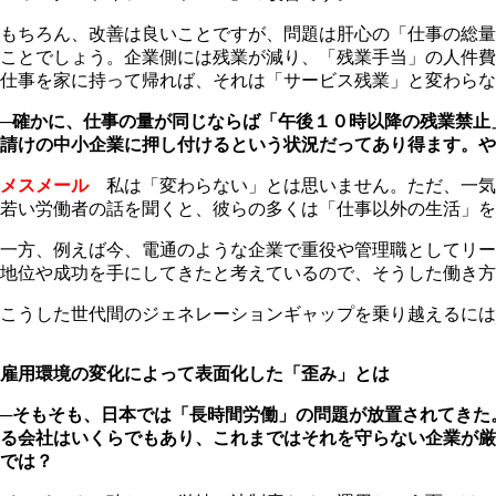
もちろん、改善は良いことですが、問題は肝心の「仕事の総量
ことでしょう。企業側には残業が減り、「残業手当」の人件費
仕事を家に持って帰れば、それは「サービス残業」と変わらな
─確かに、仕事の量が同じならば「午後１０時以降の残業禁止
請けの中小企業に押し付けるという状況だってあり得ます。や
メスメール
私は「変わらない」とは思いません。ただ、一気
若い労働者の話を聞くと、彼らの多くは「仕事以外の生活」を
一方、例えば今、電通のような企業で重役や管理職としてリー
地位や成功を手にしてきたと考えているので、そうした働き方
こうした世代間のジェネレーションギャップを乗り越えるには
雇用環境の変化によって表面化した「歪み」とは
─そもそも、日本では「長時間労働」の問題が放置されてきた
る会社はいくらでもあり、これまではそれを守らない企業が厳
では？