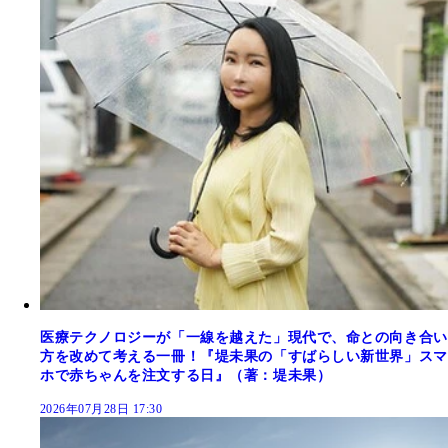
医療テクノロジーが「一線を越えた」現代で、命との向き合い
方を改めて考える一冊！『堤未果の「すばらしい新世界」スマ
ホで赤ちゃんを注文する日』（著：堤未果）
2026年07月28日 17:30