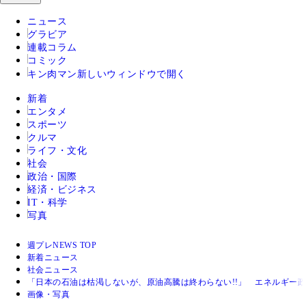
ニュース
グラビア
連載コラム
コミック
キン肉マン
新しいウィンドウで開く
新着
エンタメ
スポーツ
クルマ
ライフ・文化
社会
政治・国際
経済・ビジネス
IT・科学
写真
週プレNEWS TOP
新着ニュース
社会ニュース
「日本の石油は枯渇しないが、原油高騰は終わらない!!」 エネルギー
画像・写真