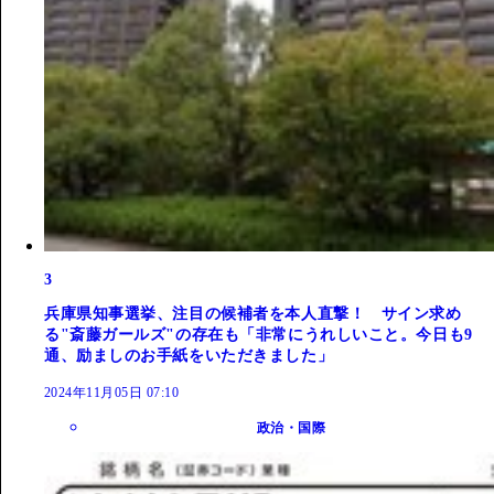
3
兵庫県知事選挙、注目の候補者を本人直撃！ サイン求め
る"斎藤ガールズ"の存在も「非常にうれしいこと。今日も9
通、励ましのお手紙をいただきました」
2024年11月05日 07:10
政治・国際