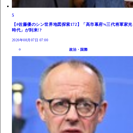
5
【#佐藤優のシン世界地図探索172】「高市幕府≒三代将軍家光
時代」が到来!?
2026年08月07日 07:00
政治・国際