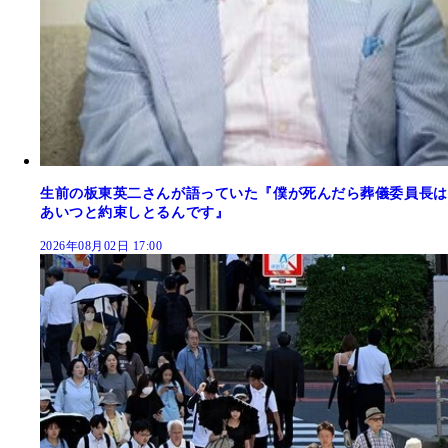
生前の板東英二さんが語っていた『僕が死んだら葬儀委員長は
あいつと約束しとるんです』
2026年08月02日 17:00