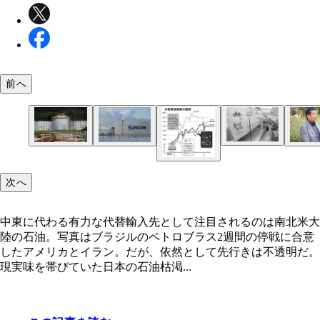
前へ
1973年、商品が消えたスーパー。第1次オイルショ
中東に代わる有力な代替輸入先として注目されるの
代替輸入先の候補のひとつであるカナダのサンコー
日本の高度経済成長期を直撃し、景気は失速。今回
北米大陸の石油。写真はブラジルのペトロブラス
次へ
機でも新興国が大きな打撃を受ける可能性が高い
中東に代わる有力な代替輸入先として注目されるのは南北米大
陸の石油。写真はブラジルのペトロブラス2週間の停戦に合意
『インベスティングドットコム』を基に編集部作成
したアメリカとイラン。だが、依然として先行きは不透明だ。
WTI・ブレントは先物（5月限）、ドバイはスワッ
現実味を帯びていた日本の石油枯渇...
を使用