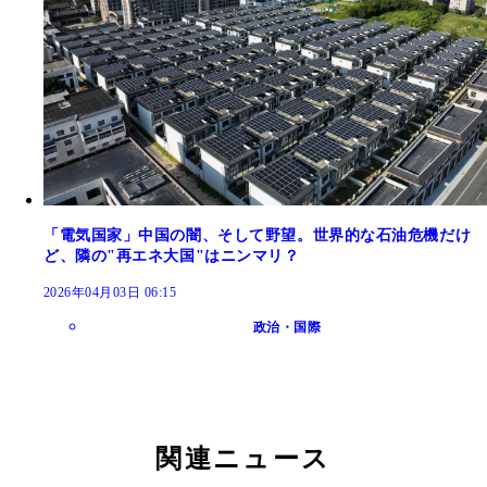
「電気国家」中国の闇、そして野望。世界的な石油危機だけ
ど、隣の"再エネ大国"はニンマリ？
2026年04月03日 06:15
政治・国際
関連ニュース