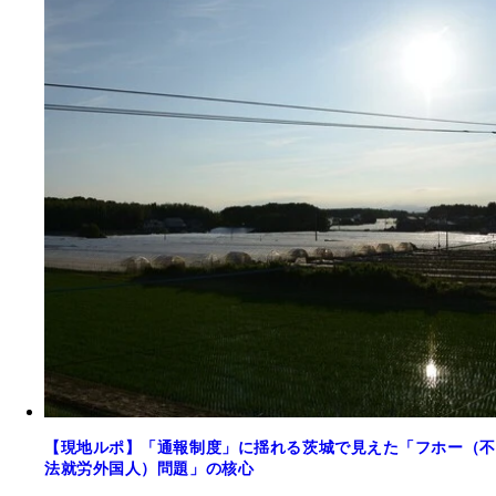
【現地ルポ】「通報制度」に揺れる茨城で見えた「フホー（不
法就労外国人）問題」の核心