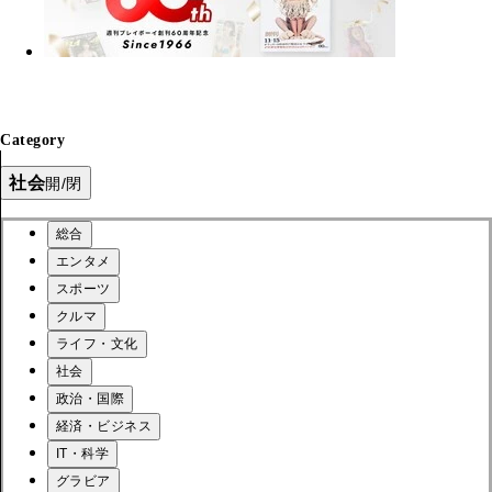
Category
社会
開/閉
総合
エンタメ
スポーツ
クルマ
ライフ・文化
社会
政治・国際
経済・ビジネス
IT・科学
グラビア