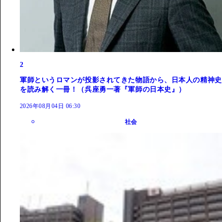
2
軍師というロマンが投影されてきた物語から、日本人の精神史
を読み解く一冊！（呉座勇一著『軍師の日本史』）
2026年08月04日 06:30
社会