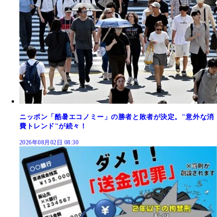
ニッポン「酷暑エコノミー」の勝者と敗者が決定。"意外な消
費トレンド"が続々！
2026年08月02日 08:30