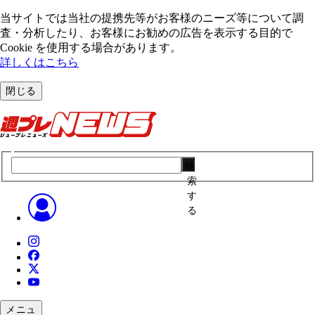
当サイトでは当社の提携先等がお客様のニーズ等について調
査・分析したり、お客様にお勧めの広告を表⽰する⽬的で
Cookie を使⽤する場合があります。
詳しくはこちら
閉じる
検
索
す
る
メニュ