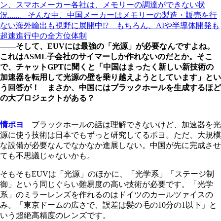
ン、スマホメーカー各社は、メモリーの調達ができない状
況......。そんな中、中国メーカーはメモリーの製造・販売を行
ない海外輸出も視野に展開中!? もちろん、AIや半導体開発も
超速進行中の全方位体制
――そして、EUVには最強の「光源」が必要なんですよね。
これはASML子会社のサイマーしか作れないのだとか。そこ
で、チャットGPTに聞くと「中国はまったく新しい新技術の
加速器を転用して光源の壁を乗り越えようとしています」とい
う回答が！ まさか、中国にはブラックホールを生成するほど
の大プロジェクトがある？
情ポヨ
ブラックホールの話は理解できないけど、加速器を光
源に使う技術は日本でもずっと研究してるポヨ。ただ、大規模
な設備が必要なんでなかなか進展しない。中国が先に完成させ
ても不思議じゃないかも。
そもそもEUVは「光源」のほかに、「光学系」「ステージ制
御」という同じぐらい難易度の高い技術が必要です。「光学
系」のミラーレンズを作れるのはドイツのカールツァイスの
み。「東京ドームの広さで、誤差は髪の毛の10分の1以下」と
いう超絶高精度のレンズです。