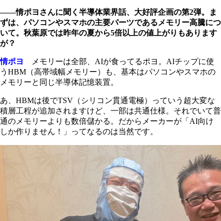
――情ポヨさんに聞く半導体業界話、大好評企画の第2弾。ま
ずは、パソコンやスマホの主要パーツであるメモリー高騰につ
いて。秋葉原では昨年の夏から5倍以上の値上がりもあります
が？
情ポヨ
メモリーは全部、AIが食ってるポヨ。AIチップに使
うHBM（高帯域幅メモリー）も、基本はパソコンやスマホの
メモリーと同じ半導体記憶装置。
あ、HBMは後でTSV（シリコン貫通電極）っていう超大変な
積層工程が追加されますけど、一部は共通仕様。それでいて普
通のメモリーよりも数倍儲かる。だからメーカーが「AI向け
しか作りません！」ってなるのは当然です。