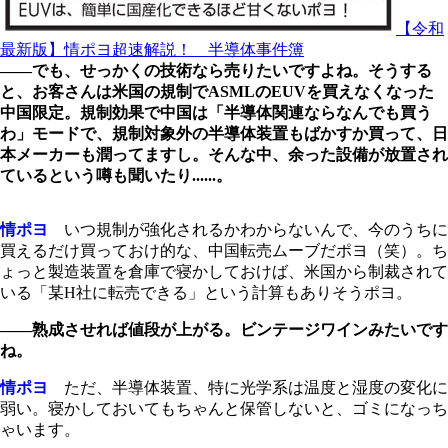
【令和
最新版】情ポヨ超速解説！ 半導体事件簿
――でも、せっかくの技術なら売りたいですよね。そうする
と、お客さんは米国の規制でASMLのEUVを買えなくなった
中国限定。規制効果で中国は「半導体関連ならなんでも買う
わ」モードで、規制対象外の半導体装置もばかすか買って、日
本メーカーも潤ってますし。そんな中、余った設備が放置され
ているという噂も聞いたり......。
情ポヨ
いつ規制が強化されるかわからないんで、今のうちに
買えるだけ買っておけ的な、中国転売ムーブだポヨ（笑）。ち
ょっと製造装置を倉庫で寝かしておけば、米国から制裁されて
いる「某H社に転売できる」という計算もありそうポヨ。
――熟成させれば値段が上がる。ビンテージワインみたいです
ね。
情ポヨ
ただ、半導体装置、特に光学系は温度と湿度の変化に
弱い。寝かしておいてもちゃんと保管しないと、ゴミになっち
ゃいます。