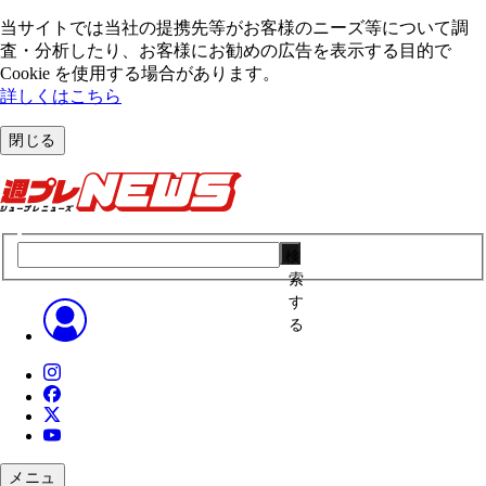
当サイトでは当社の提携先等がお客様のニーズ等について調
査・分析したり、お客様にお勧めの広告を表⽰する⽬的で
Cookie を使⽤する場合があります。
詳しくはこちら
閉じる
検
索
す
る
メニュ