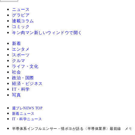
ニュース
グラビア
連載コラム
コミック
キン肉マン
新しいウィンドウで開く
新着
エンタメ
スポーツ
クルマ
ライフ・文化
社会
政治・国際
経済・ビジネス
IT・科学
写真
週プレNEWS TOP
新着ニュース
IT・科学ニュース
半導体系インフルエンサー・情ポヨが語る〈半導体業界〉最前線 メモリ