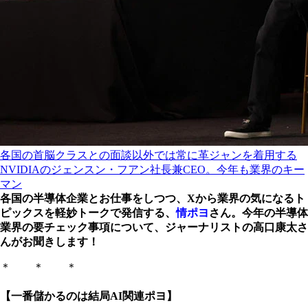
各国の首脳クラスとの面談以外では常に革ジャンを着用する
NVIDIAのジェンスン・フアン社長兼CEO。今年も業界のキー
マン
各国の半導体企業とお仕事をしつつ、Xから業界の気になるト
ピックスを軽妙トークで発信する、
情ポヨ
さん。今年の半導体
業界の要チェック事項について、ジャーナリストの高口康太さ
んがお聞きします！
＊ ＊ ＊
【一番儲かるのは結局AI関連ポヨ】