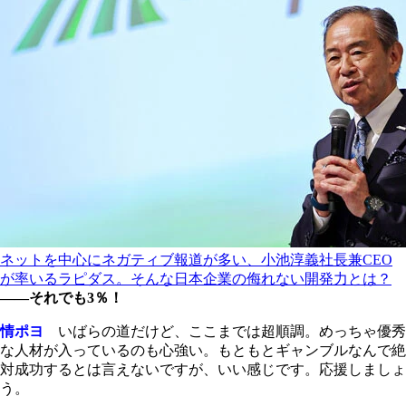
ネットを中心にネガティブ報道が多い、小池淳義社長兼CEO
が率いるラピダス。そんな日本企業の侮れない開発力とは？
――それでも3％！
情ポヨ
いばらの道だけど、ここまでは超順調。めっちゃ優秀
な人材が入っているのも心強い。もともとギャンブルなんで絶
対成功するとは言えないですが、いい感じです。応援しましょ
う。