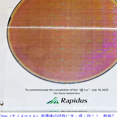
2nm（ナノメートル）半導体の試作に大・成・功！！ 昨年7