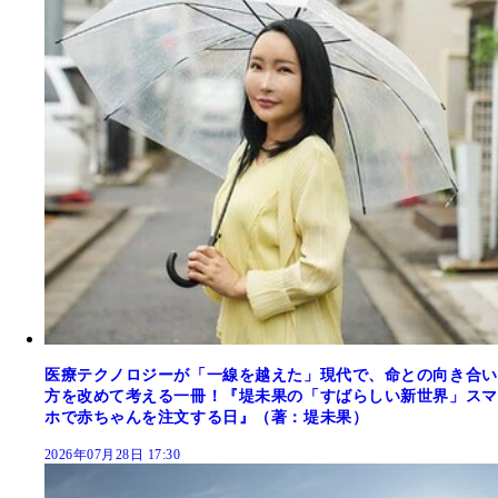
医療テクノロジーが「一線を越えた」現代で、命との向き合い
方を改めて考える一冊！『堤未果の「すばらしい新世界」スマ
ホで赤ちゃんを注文する日』（著：堤未果）
2026年07月28日 17:30