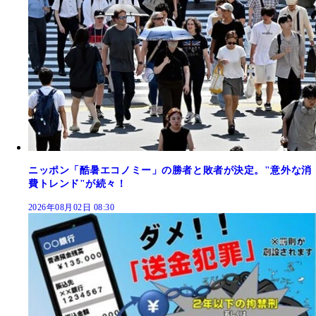
ニッポン「酷暑エコノミー」の勝者と敗者が決定。"意外な消
費トレンド"が続々！
2026年08月02日 08:30