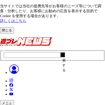
当サイトでは当社の提携先等がお客様のニーズ等について調
査・分析したり、お客様にお勧めの広告を表⽰する⽬的で
Cookie を使⽤する場合があります。
詳しくはこちら
閉じる
検
索
す
る
メニュ