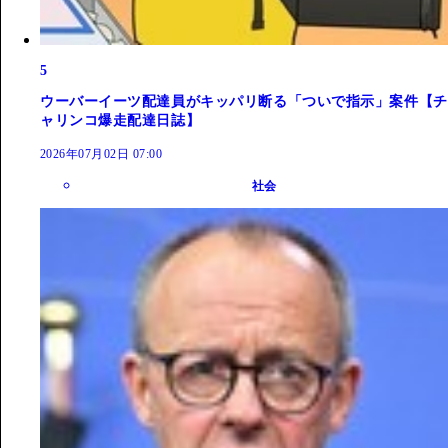
5
ウーバーイーツ配達員がキッパリ断る「ついで指示」案件【チ
ャリンコ爆走配達日誌】
2026年07月02日 07:00
社会