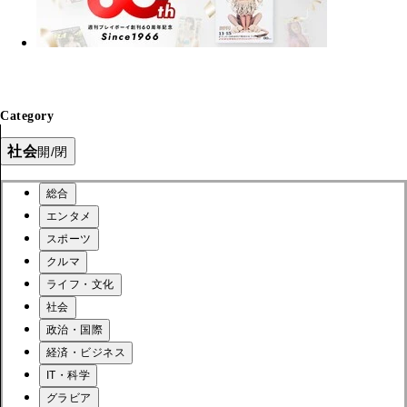
Category
社会
開/閉
総合
エンタメ
スポーツ
クルマ
ライフ・文化
社会
政治・国際
経済・ビジネス
IT・科学
グラビア