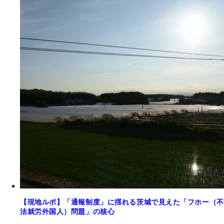
【現地ルポ】「通報制度」に揺れる茨城で見えた「フホー（不
法就労外国人）問題」の核心