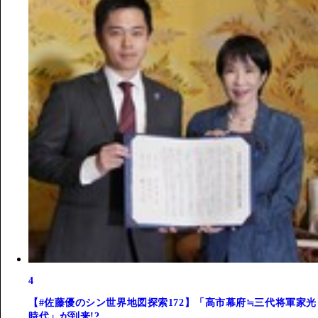
4
【#佐藤優のシン世界地図探索172】「高市幕府≒三代将軍家光
時代」が到来!?