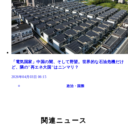
「電気国家」中国の闇、そして野望。世界的な石油危機だけ
ど、隣の"再エネ大国"はニンマリ？
2026年04月03日 06:15
政治・国際
関連ニュース