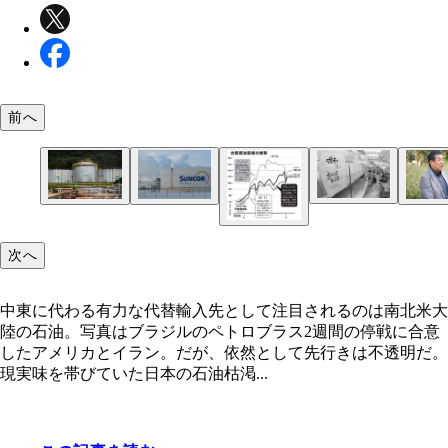
前へ
1973年、商品が消えたスーパー。第1次オイルショ
中東に代わる有力な代替輸入先として注目されるの
代替輸入先の候補のひとつであるカナダのサンコー
日本の高度経済成長期を直撃し、景気は失速。今回
北米大陸の石油。写真はブラジルのペトロブラス
次へ
機でも新興国が大きな打撃を受ける可能性が高い
中東に代わる有力な代替輸入先として注目されるのは南北米大
陸の石油。写真はブラジルのペトロブラス2週間の停戦に合意
『インベスティングドットコム』を基に編集部作成
したアメリカとイラン。だが、依然として先行きは不透明だ。
WTI・ブレントは先物（5月限）、ドバイはスワッ
現実味を帯びていた日本の石油枯渇...
を使用