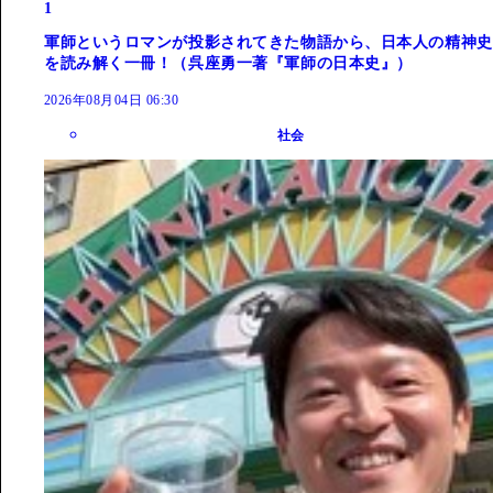
1
軍師というロマンが投影されてきた物語から、日本人の精神史
を読み解く一冊！（呉座勇一著『軍師の日本史』）
2026年08月04日 06:30
社会