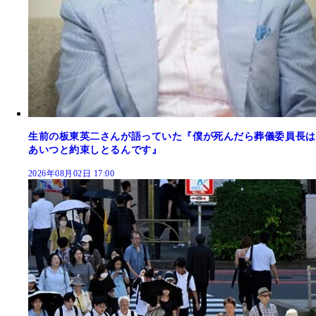
生前の板東英二さんが語っていた『僕が死んだら葬儀委員長は
あいつと約束しとるんです』
2026年08月02日 17:00