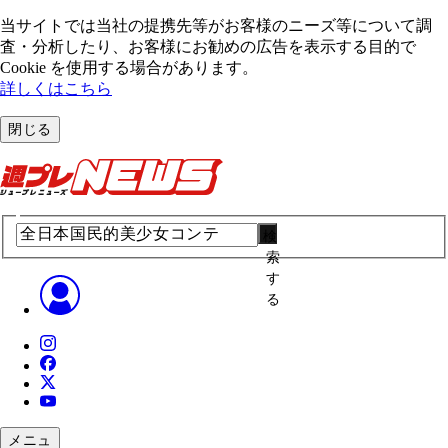
当サイトでは当社の提携先等がお客様のニーズ等について調
査・分析したり、お客様にお勧めの広告を表⽰する⽬的で
Cookie を使⽤する場合があります。
詳しくはこちら
閉じる
検
索
す
る
メニュ