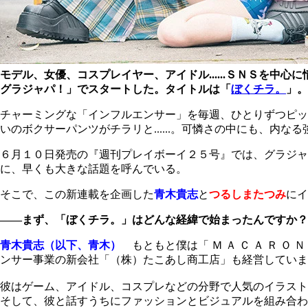
モデル、女優、コスプレイヤー、アイドル......ＳＮＳを
グラジャパ！」でスタートした。タイトルは「
ぼくチラ。
」。
チャーミングな「インフルエンサー」を毎週、ひとりずつピッ
いのボクサーパンツがチラリと......。可憐さの中にも、内
６月１０日発売の『週刊プレイボーイ２５号』では、グラジャ
に、早くも大きな話題を呼んでいる。
そこで、この新連載を企画した
青木貴志
と
つるしまたつみ
にイ
――まず、「ぼくチラ。」はどんな経緯で始まったんですか？
青木貴志（以下、青木）
もともと僕は「 Ｍ Ａ Ｃ Ａ Ｒ 
ンサー事業の新会社「（株）たこあし商工店」も経営していま
彼はゲーム、アイドル、コスプレなどの分野で人気のイラスト
そして、彼と話すうちにファッションとビジュアルを組み合わ