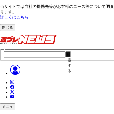
当サイトでは当社の提携先等がお客様のニーズ等について調査・
ります。
詳しくはこちら
閉じる
検
索
す
る
メニュ