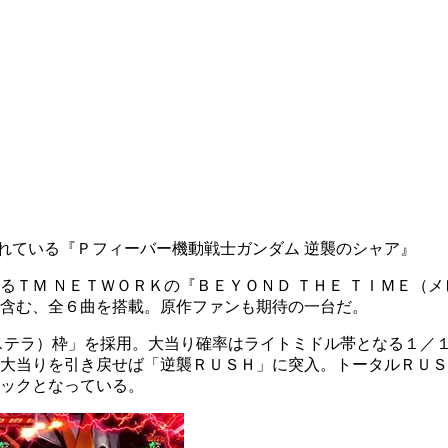
れている『Ｐフィーバー機動戦士ガンダム 逆襲のシャア』
るＴＭ ＮＥＴＷＯＲＫの『ＢＥＹＯＮＤ ＴＨＥ ＴＩＭＥ（
含む、全６曲を搭載。原作ファンも期待の一台だ。
ステラ）枠」を採用。大当り確率はライトミドル帯となる１／
大当りを引き戻せば「逆襲ＲＵＳＨ」に突入。トータルＲＵＳ
ックとなっている。