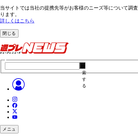
当サイトでは当社の提携先等がお客様のニーズ等について調査・
ります。
詳しくはこちら
閉じる
検
索
す
る
メニュ