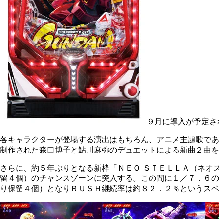
９月に導入が予定さ
各キャラクターが登場する演出はもちろん、アニメ主題歌であ
制作された森口博子と鮎川麻弥のデュエットによる新曲２曲を
さらに、約５年ぶりとなる新枠「ＮＥＯ ＳＴＥＬＬＡ（ネオ
留４個）のチャンスゾーンに突入する。この間に１／７．６の
り保留４個）となりＲＵＳＨ継続率は約８２．２％というスペ