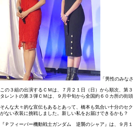
「男性のみな
この３組の出演するＣＭは、７月２１日（日）から順次、第３
タレントの第３弾ＣＭは、９月中旬から全国約６０カ所の街頭
そんな大々的な宣伝もあるとあって、橋本も気合い十分のセク
がない衣装に挑戦しました。新しい私をお届けできるかも？ 
『Ｐフィーバー機動戦士ガンダム 逆襲のシャア』は、９月１