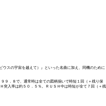
メビウスの宇宙を越えて）』といった名曲に加え、同機のために
１９９．８で、通常時は全ての図柄揃いで時短１回（＋残り保
Ｈ突入率は約５０．５％。ＲＵＳＨ中は時短が全て７回（＋残