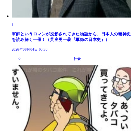
1
軍師というロマンが投影されてきた物語から、日本人の精神史
を読み解く一冊！（呉座勇一著『軍師の日本史』）
2026年08月04日 06:30
社会