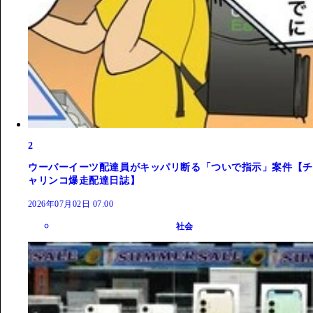
2
ウーバーイーツ配達員がキッパリ断る「ついで指示」案件【チ
ャリンコ爆走配達日誌】
2026年07月02日 07:00
社会