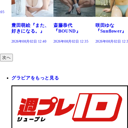
た、
斎藤恭代
咲田ゆな
藤水咲桜『花
』
『BOUND』
『Sunflower』
だまり』
:40
2026年08月02日 12:35
2026年08月02日 12:30
2026年08月02日 12:
次へ
グラビアをもっと見る