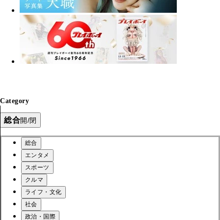
Category
総合
開/閉
総合
エンタメ
スポーツ
クルマ
ライフ・文化
社会
政治・国際