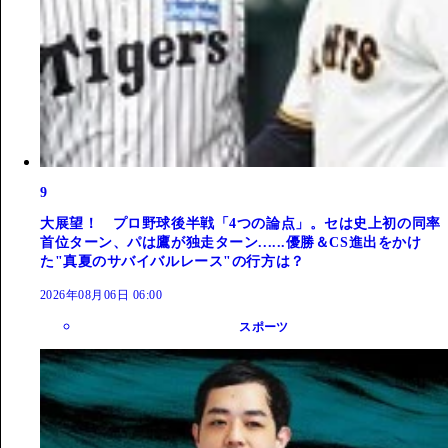
9
大展望！ プロ野球後半戦「4つの論点」。セは史上初の同率
首位ターン、パは鷹が独走ターン......優勝＆CS進出をかけ
た"真夏のサバイバルレース"の行方は？
2026年08月06日 06:00
スポーツ