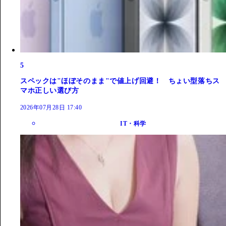
5
スペックは"ほぼそのまま"で値上げ回避！ ちょい型落ちス
マホ正しい選び方
2026年07月28日 17:40
IT・科学