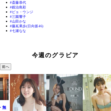
斎藤恭代
鍛治島彩
ピョ・ウンジ
三園響子
山田かな
藤嶌果歩(日向坂46)
七瀬なな
今週のグラビア
前へ