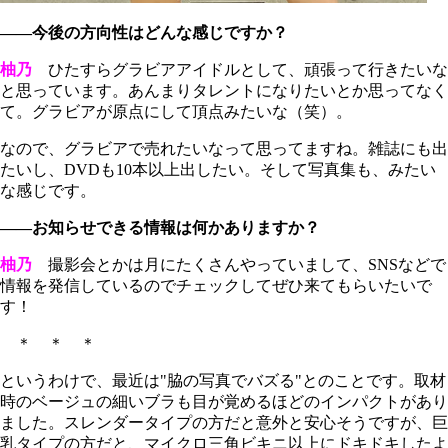
――今後の方向性はどんな感じですか？
柚乃
ひたすらグラビアアイドルとして、頑張って行きたいな
と思っています。あんまりタレントになりたいとか思ってなく
て。グラビアが原点にして頂点みたいな（笑）。
なので、グラビアで売れたいなって思ってますね。雑誌にも出
たいし、DVDも10本以上出したい。そして写真集も、みたい
な感じです。
――お知らせできる情報は何かありますか？
柚乃
撮影会とかは月にたくさんやっていまして、SNSなどで
情報を発信しているのでチェックしてぜひ来てもらいたいで
す！
＊ ＊ ＊
というわけで、最近は"脇の写真でバズる"とのことです。取材
時のベージュの細いブラも目が覚めるほどのインパクトがあり
ました。スレンダータイプの方だと意外と安心そうですが、巨
乳タイプの方だと、マイクロ三角ビキニ以上にドキドキしたよ