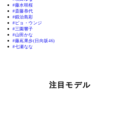
藤水咲桜
斎藤恭代
鍛治島彩
ピョ・ウンジ
三園響子
山田かな
藤嶌果歩(日向坂46)
七瀬なな
注目モデル