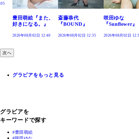
『また、
斎藤恭代
咲田ゆな
藤水咲桜
る。』
『BOUND』
『Sunflower』
だまり』
2日 12:40
2026年08月02日 12:35
2026年08月02日 12:30
2026年08月02
次へ
グラビアをもっと見る
グラビアを
キーワードで探す
豊田萌絵
咲田ゆな