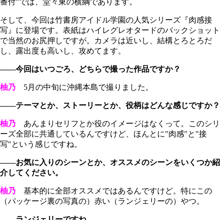
番付"では、堂々東の横綱であります。
そして、今回は竹書房アイドル学園の人気シリーズ『肉感接
写』に登場です。表紙はハイレグレオタードのバックショット
で当然のお尻押しですが。カメラは近いし、結構とろとろだ
し、露出度も高いし、攻めてます。
――今回はいつごろ、どちらで撮った作品ですか？
柚乃
5月の中旬に沖縄本島で撮りました。
――テーマとか、ストーリーとか、役柄はどんな感じですか？
柚乃
あんまりセリフとか役のイメージはなくって。このシリ
ーズ全部に共通しているんですけど、ほんとに"肉感"と"接
写"という感じですね。
――お気に入りのシーンとか、オススメのシーンをいくつか紹
介してください。
柚乃
基本的に全部オススメではあるんですけど。特にこの
（パッケージ裏の写真の）赤い（ランジェリーの）やつ。
――ランジェリーですね。