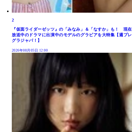
2
『仮面ライダーゼッツ』の「みなみ」＆「なすか」も！ 現在
放送中のドラマに出演中のモデルのグラビアを大特集【週プレ
グラジャパ！】
2026年08月05日 12:00