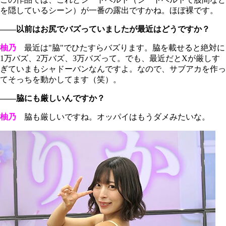
を隠しているシーン）が一番の露出ですかね。ほぼ裸です。
――以前はお尻でバズっていましたが最近はどうですか？
柚乃
最近は"脇"でひたすらバズります。脇を載せると絶対に
1万バズ、2万バズ、3万バズって。でも、最近だとXが厳しす
ぎていまもシャドーバンなんですよ。なので、サブアカを作っ
てそっちを動かしてます（笑）。
――脇にも厳しいんですか？
柚乃
脇も厳しいですね。オッパイはもうダメみたいな。