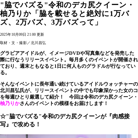
"脇でバズる"令和のデカ尻クイーン・
柚乃りか「脇を載せると絶対に1万バ
ズ、2万バズ、3万バズって」
2025年10月09日 21:00 更新
取材・文・撮影／北川昌弘
グラビアアイドルが、イメージDVDや写真集などを発売した
際に行なうリリースイベント。毎月多くのイベントが開催され
ており、週末ともなると1日に何人ものグラドルが行なってい
る。
そんなイベントに長年通い続けているアイドルウォッチャーの
北川昌弘氏が、リリースイベントの中でも印象深かった女のコ
を毎週ひとり厳選して紹介！ 今回は令和のデカ尻クイーン・
柚乃りか
さんのイベントの模様をお届けします！
☆"脇でバズる"令和のデカ尻クイーンが『肉感接
写』で攻める！