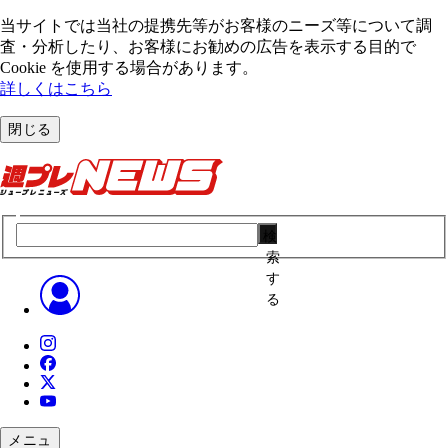
当サイトでは当社の提携先等がお客様のニーズ等について調
査・分析したり、お客様にお勧めの広告を表⽰する⽬的で
Cookie を使⽤する場合があります。
詳しくはこちら
閉じる
検
索
す
る
メニュ