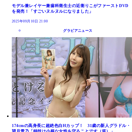
モデル兼レイヤー兼歯科衛生士の近衛りこがファーストDVD
を発売！「すごいヌルヌルになりました」
2025年09月10日 21:00
グラビアニュース
174cmの高身長に超絶色白Hカップ！ 31歳の新人グラドル・
望月雪乃「特技は小柄な女性を守ることです（笑）」