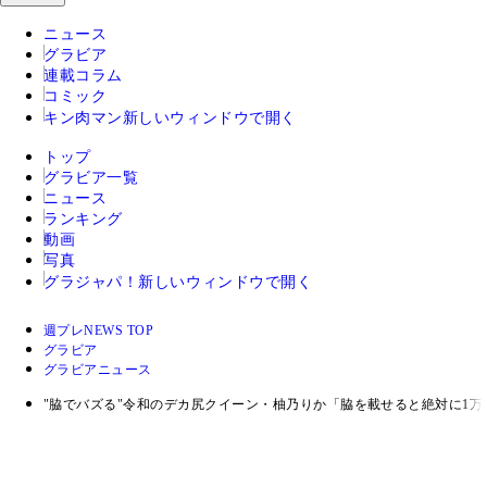
ニュース
グラビア
連載コラム
コミック
キン肉マン
新しいウィンドウで開く
トップ
グラビア一覧
ニュース
ランキング
動画
写真
グラジャパ！
新しいウィンドウで開く
週プレNEWS TOP
グラビア
グラビアニュース
"脇でバズる"令和のデカ尻クイーン・柚乃りか「脇を載せると絶対に1万