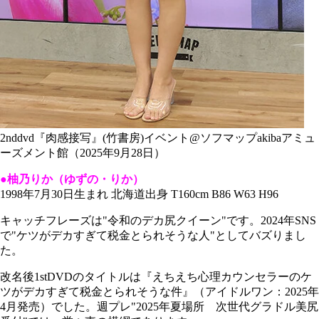
2nddvd『肉感接写』(竹書房)イベント@ソフマップakibaアミュ
ーズメント館（2025年9月28日）
●柚乃りか（ゆずの・りか）
1998年7月30日生まれ 北海道出身 T160cm B86 W63 H96
キャッチフレーズは"令和のデカ尻クイーン"です。2024年SNS
で"ケツがデカすぎて税金とられそうな人"としてバズりまし
た。
改名後1stDVDのタイトルは『えちえち心理カウンセラーのケ
ツがデカすぎて税金とられそうな件』（アイドルワン：2025年
4月発売）でした。週プレ"2025年夏場所 次世代グラドル美尻