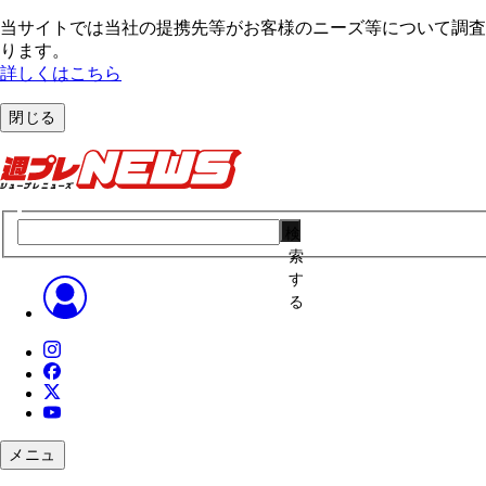
当サイトでは当社の提携先等がお客様のニーズ等について調査・
ります。
詳しくはこちら
閉じる
検
索
す
る
メニュ