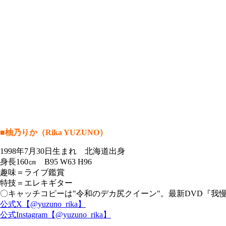
■柚乃りか（Rika YUZUNO）
1998年7月30日生まれ 北海道出身
身長160㎝ B95 W63 H96
趣味＝ライブ鑑賞
特技＝エレキギター
〇キャッチコピーは"令和のデカ尻クイーン"。最新DVD『我
公式X【@yuzuno_rika】
公式Instagram【@yuzuno_rika】