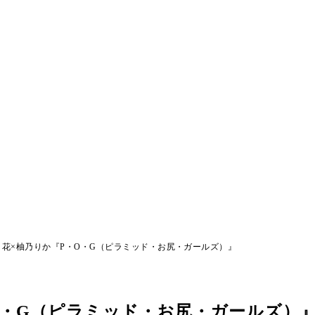
り花×柚乃りか『P・O・G（ピラミッド・お尻・ガールズ）』
O・G（ピラミッド・お尻・ガールズ）