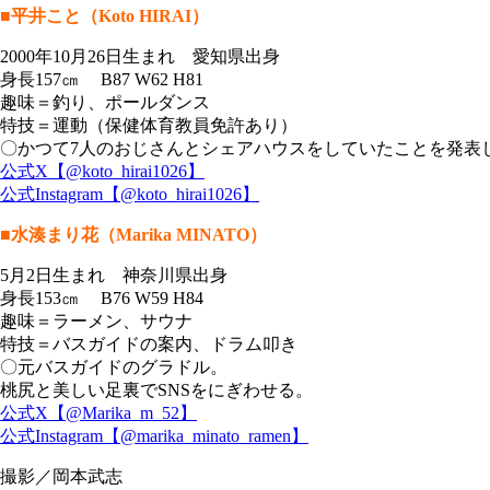
■平井こと（Koto HIRAI）
2000年10月26日生まれ 愛知県出身
身長157㎝ B87 W62 H81
趣味＝釣り、ポールダンス
特技＝運動（保健体育教員免許あり）
〇かつて7人のおじさんとシェアハウスをしていたことを発表
公式X【@koto_hirai1026】
公式Instagram【@koto_hirai1026】
■水湊まり花（Marika MINATO）
5月2日生まれ 神奈川県出身
身長153㎝ B76 W59 H84
趣味＝ラーメン、サウナ
特技＝バスガイドの案内、ドラム叩き
〇元バスガイドのグラドル。
桃尻と美しい足裏でSNSをにぎわせる。
公式X【@Marika_m_52】
公式Instagram【@marika_minato_ramen】
撮影／岡本武志