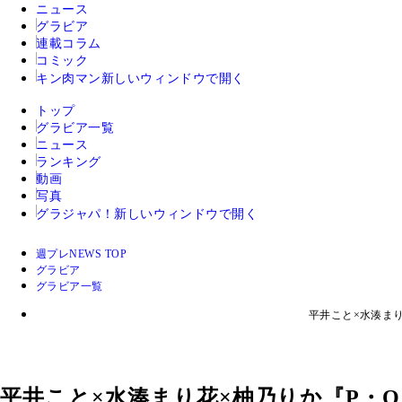
ニュース
グラビア
連載コラム
コミック
キン肉マン
新しいウィンドウで開く
トップ
グラビア一覧
ニュース
ランキング
動画
写真
グラジャパ！
新しいウィンドウで開く
週プレNEWS TOP
グラビア
グラビア一覧
平井こと×水湊ま
平井こと×水湊まり花×柚乃りか『P・