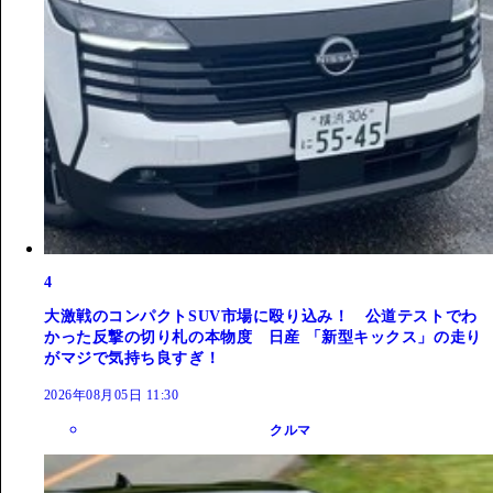
4
大激戦のコンパクトSUV市場に殴り込み！ 公道テストでわ
かった反撃の切り札の本物度 日産 「新型キックス」の走り
がマジで気持ち良すぎ！
2026年08月05日 11:30
クルマ