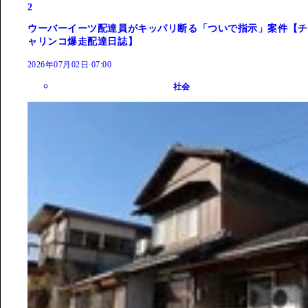
2
ウーバーイーツ配達員がキッパリ断る「ついで指示」案件【チ
ャリンコ爆走配達日誌】
2026年07月02日 07:00
社会