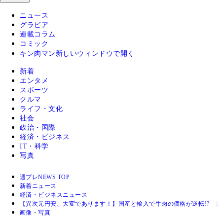
ニュース
グラビア
連載コラム
コミック
キン肉マン
新しいウィンドウで開く
新着
エンタメ
スポーツ
クルマ
ライフ・文化
社会
政治・国際
経済・ビジネス
IT・科学
写真
週プレNEWS TOP
新着ニュース
経済・ビジネスニュース
【異次元円安、大変であります！】国産と輸入で牛肉の価格が逆転!? 1ド
画像・写真