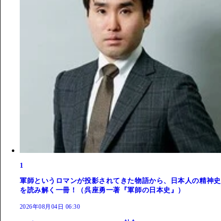
1
軍師というロマンが投影されてきた物語から、日本人の精神史
を読み解く一冊！（呉座勇一著『軍師の日本史』）
2026年08月04日 06:30