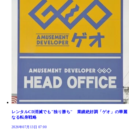
レンタルCD消滅でも"独り勝ち" 業績絶好調「ゲオ」の華麗
なる転身戦略
2026年07月13日 07:00