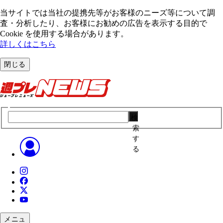
当サイトでは当社の提携先等がお客様のニーズ等について調
査・分析したり、お客様にお勧めの広告を表⽰する⽬的で
Cookie を使⽤する場合があります。
詳しくはこちら
閉じる
検
索
す
る
メニュ