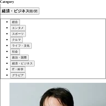
Category
経済・ビジネス
開/閉
総合
エンタメ
スポーツ
クルマ
ライフ・文化
社会
政治・国際
経済・ビジネス
IT・科学
グラビア