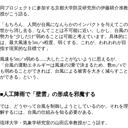
同プロジェクトに参加する京都大学防災研究所の伊藤耕介准教
授がこう語る。
「もちろん、人間が台風になんらかのインパクトを与えてこの
世から消し去る、なんてことは不可能に近い。しかし、台風の
勢力を"少しだけ"弱めることは可能と考えています。具体的に
は、最大風速を5m／s程度、弱くする。これが、われわれが目
指す現実的な目標です」
風速を5m／s弱める......大したことがないように思えるが、
「台風の運動エネルギーは風速の2乗で決まるため、数m／sで
も弱めることができれば、台風による被害を大きく減らすこと
ができる」という。
■人工降雨で「壁雲」の形成を邪魔する
では、どうやって台風を制御しようとしているのか。それを理
解するには、台風の仕組みを知る必要がある。
琉球大学・気象学研究室の山田広幸教授がこう話す。