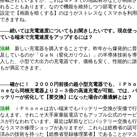
搭載されていますが、これはＧＰＳでの地図表示などが制限さ
れることもあります。なので機能を維持しつつ節電するなら、
設定で【画面を暗くする】のほうがストレスなくスマホを利用
できますね。
――続いては充電速度についてもお聞きしたいです。現在使っ
ている端末で充電速度をアップするには？
法林
新しい充電器を購入することです。昨年から爆発的に普
及しているのが「ＧａＮ（窒化ガリウム）」の半導体技術を導
入した、小型で大出力の充電器です。価格も安く、性能的に誰
もが満足できます。
――確かに！ ２０００円前後の超小型充電器でも、ｉＰｈｏ
ｎｅなら同梱充電器より２～３倍の高速充電が可能。では、バ
ッテリーが劣化して【要交換】になった場合の最適解とは？
法林
ｉＰｈｏｎｅは古い端末でもバッテリー交換が安価で行
なえます。それこそ大手家量販電店でもアップル公式のサービ
スが行なわれています。最近は駅前などにバッテリー交換も行
なうスマホ修理ショップがありますが、これらは総務省の認可
済みの技術を持った【総務省登録修理業者】であることがマス