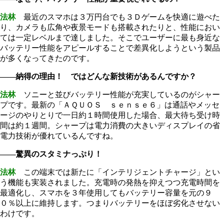
法林
最近のスマホは３万円台でも３Ｄゲームを快適に遊べた
り、カメラも広角や夜景モードも搭載されたりと、性能におい
ては一定レベルまで達しました。そこでユーザーに最も身近な
バッテリー性能をアピールすることで差異化しようという製品
が多くなってきたのです。
――納得の理由！ ではどんな新技術があるんですか？
法林
ソニーと並びバッテリー性能が充実しているのがシャー
プです。最新の「ＡＱＵＯＳ ｓｅｎｓｅ６」は通話やメッセ
ージのやりとりで一日約１時間使用した場合、最大待ち受け時
間は約１週間。シャープは電力消費の大きいディスプレイの省
電力技術が優れているんですね。
――驚異のスタミナっぷり！
法林
この端末では新たに「インテリジェントチャージ」とい
う機能も実装されました。充電時の発熱を抑えつつ充電時間を
最適化し、スマホを３年使用してもバッテリー容量を元の９
０％以上に維持します。つまりバッテリーをほぼ劣化させない
わけです。