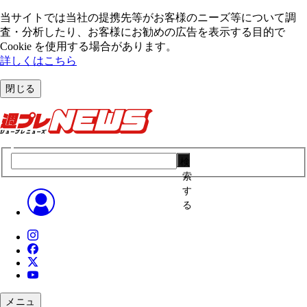
当サイトでは当社の提携先等がお客様のニーズ等について調
査・分析したり、お客様にお勧めの広告を表⽰する⽬的で
Cookie を使⽤する場合があります。
詳しくはこちら
閉じる
検
索
す
る
メニュ