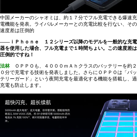
中国メーカーのシャオミは、約１７分でフル充電できる爆速充
電機能を発表。ライバルメーカーとの充電比較を行ない、その
速度差は圧倒的
――ｉＰｈｏｎｅ １２シリーズ以降のモデルを一般的な充電
器を使用した場合、フル充電まで１時間ちょい。この速度差は
圧倒的ですね！
法林
ＯＰＰＯも、４０００ｍＡｈクラスのバッテリーを約２
０分で充電する技術を発表しました。さらにＯＰＰＯは「バッ
テリーガード」という夜間充電を最適化する機能を搭載し、過
充電も防止します。