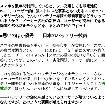
スマホを数年間利用していると、フル充電しても即電池切
れ......。ユーザー的に強ストレスな事案ともいえるスマホのバ
ッテリー劣化。そんなバッテリー界隈の最新事情はどうなって
いるのか？ メーカー各社の新技術、ユーザーが簡単にできる
節電や劣化防止テクなどを、まとめて紹介ですっ！
■思いのほか優秀！ 日本のバッテリー技術
スマホの中古販売を手がける「携帯市場」が実施した「スマホ
の疲労度調査アンケート」によれば、「２年前にスマホを購入
したユーザー」の４９％が【スマホの電池の減りが早い】と回
答しています。このバッテリー劣化問題、ユーザー的にストレ
ス大きすぎッ！
これを解消するためのバッテリー劣化防止テクニック、さらに
メーカー各社が熾し烈れつな争いをしているというスマホバッ
テリー開発にまつわる最新の話題を、ＩＴジャーナリストの
法
林岳之
（ほうりん・たかゆき）さんに解説してもらいます。
――バッテリーの劣化を感じているユーザーが増えているよう
なんですが、どのような要因が考えられますか？