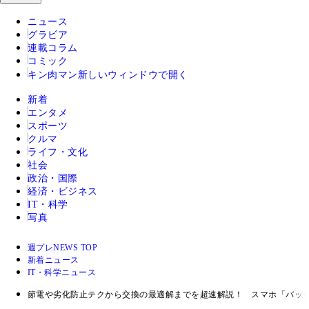
ニュース
グラビア
連載コラム
コミック
キン肉マン
新しいウィンドウで開く
新着
エンタメ
スポーツ
クルマ
ライフ・文化
社会
政治・国際
経済・ビジネス
IT・科学
写真
週プレNEWS TOP
新着ニュース
IT・科学ニュース
節電や劣化防止テクから交換の最適解までを超速解説！ スマホ「バッ