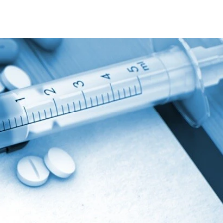
インの銘柄や産地などはからっきしだし、覚えるつもりもない
というと前者が好き。
）に訪れた時よりも街が散らかり、殺伐としている感じもした。