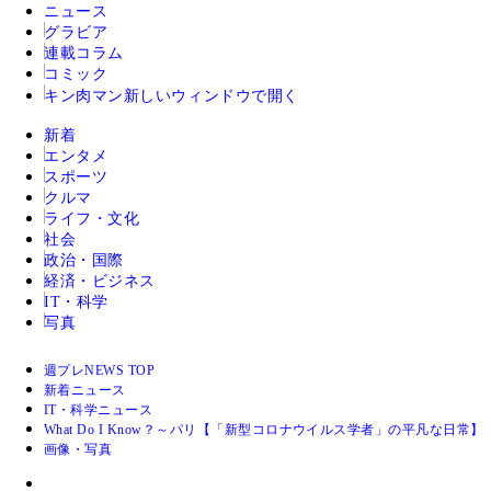
ニュース
グラビア
連載コラム
コミック
キン肉マン
新しいウィンドウで開く
新着
エンタメ
スポーツ
クルマ
ライフ・文化
社会
政治・国際
経済・ビジネス
IT・科学
写真
週プレNEWS TOP
新着ニュース
IT・科学ニュース
What Do I Know？～パリ【「新型コロナウイルス学者」の平凡な日常】
画像・写真