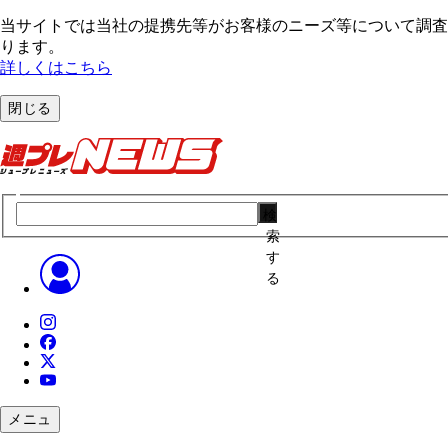
当サイトでは当社の提携先等がお客様のニーズ等について調査・
ります。
詳しくはこちら
閉じる
検
索
す
る
メニュ