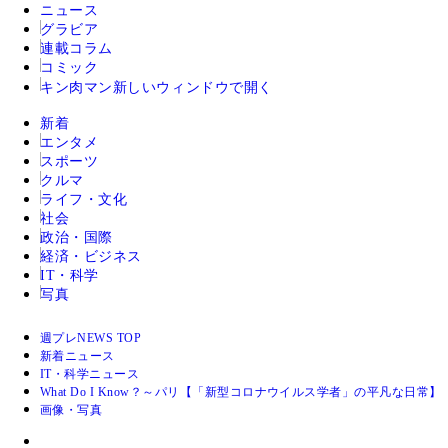
ニュース
グラビア
連載コラム
コミック
キン肉マン
新しいウィンドウで開く
新着
エンタメ
スポーツ
クルマ
ライフ・文化
社会
政治・国際
経済・ビジネス
IT・科学
写真
週プレNEWS TOP
新着ニュース
IT・科学ニュース
What Do I Know？～パリ【「新型コロナウイルス学者」の平凡な日常】
画像・写真