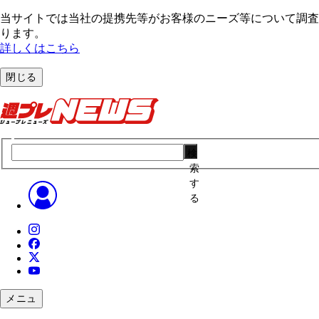
当サイトでは当社の提携先等がお客様のニーズ等について調査・
ります。
詳しくはこちら
閉じる
検
索
す
る
メニュ