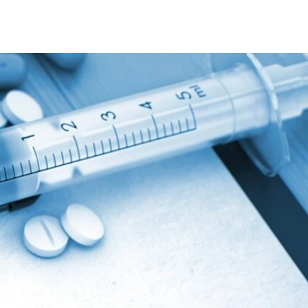
インの銘柄や産地などはからっきしだし、覚えるつもりもない
というと前者が好き。
）に訪れた時よりも街が散らかり、殺伐としている感じもした。