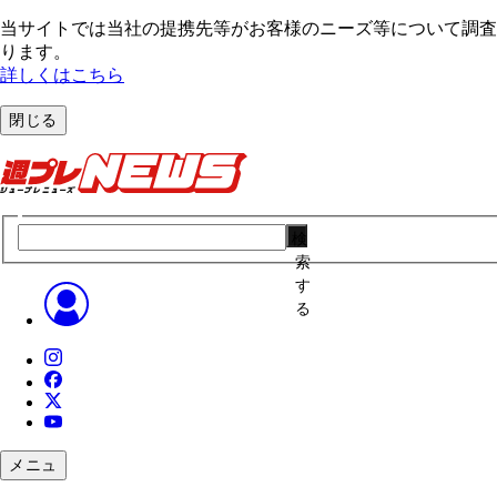
当サイトでは当社の提携先等がお客様のニーズ等について調査・
ります。
詳しくはこちら
閉じる
検
索
す
る
メニュ