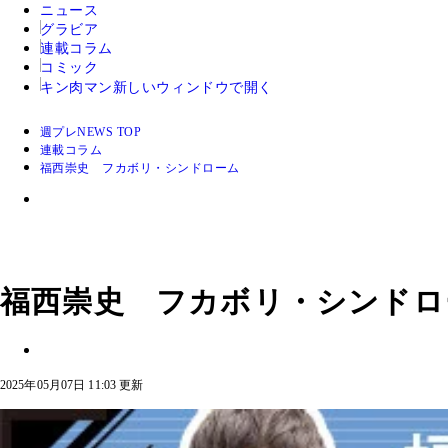
ニュース
グラビア
連載コラム
コミック
キン肉マン
新しいウィンドウで開く
週プレNEWS TOP
連載コラム
福西崇史 フカボリ・シンドローム
福西崇史 フカボリ・シンドロ
2025年05月07日 11:03 更新