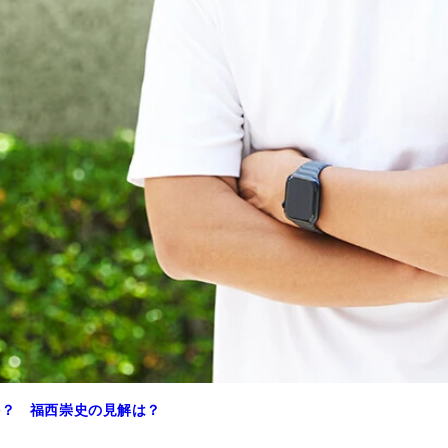
か？ 福西崇史の見解は？