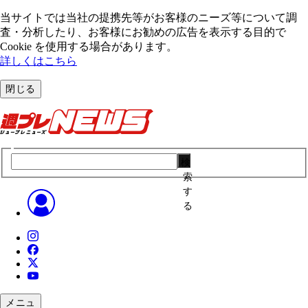
当サイトでは当社の提携先等がお客様のニーズ等について調
査・分析したり、お客様にお勧めの広告を表⽰する⽬的で
Cookie を使⽤する場合があります。
詳しくはこちら
閉じる
検
索
す
る
メニュ