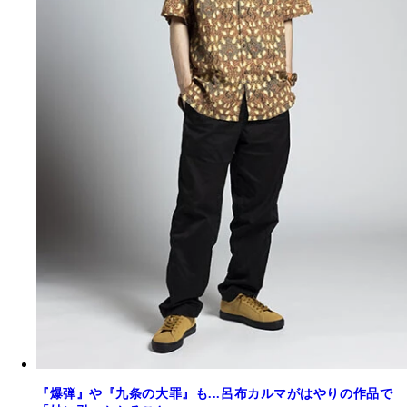
『爆弾』や『九条の大罪』も...呂布カルマがはやりの作品で