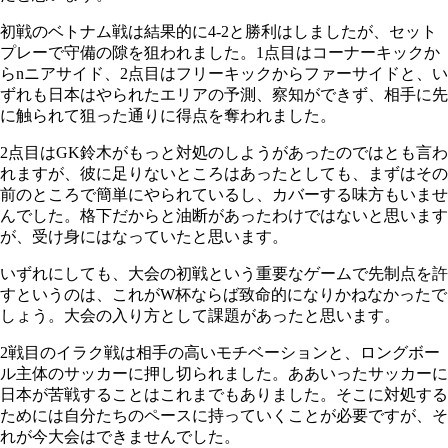
初戦のベトナム戦は結果的に4-2と勝利はしましたが、セット
プレーで守備の隙を狙われました。1点目はコーナーキックか
らnニアサイド、2点目はフリーキックからファーサイドと、い
ずれも日本はやられたエリアの予測、察知ができず、相手に先
に触られて狙った通りに得点を奪われました。
2点目はGK鈴木がもっと対処のしようがあったのではとも言わ
れますが、彼に足りないところはあったとしても、まずはその
前のところで簡単にやられているし、カバーする味方もいませ
んでした。格下だからと油断があったわけではないと思います
が、受け身にはなっていたと思います。
いずれにしても、大会の初戦という重要なゲームで先制点を許
すというのは、これがW杯ならば致命的になりかねなかったで
しょう。大会の入り方として課題があったと思います。
2戦目のイラク戦は相手の高いモチベーションと、ロングボー
ル主体のサッカーに押し切られました。ああいったサッカーに
日本が苦戦することはこれまでもありました。そこに対処する
ためには自分たちのペースに持っていくことが必要ですが、そ
れが今大会はできませんでした。