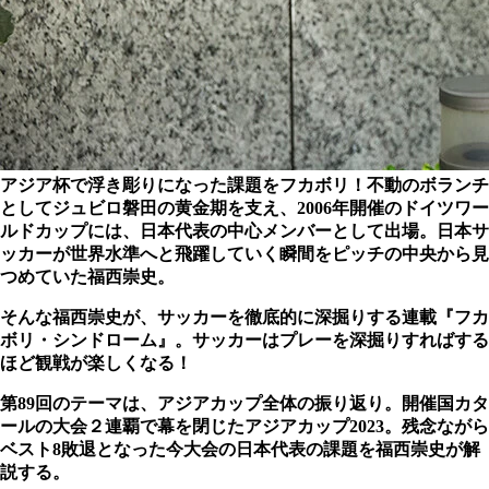
アジア杯で浮き彫りになった課題をフカボリ！
不動のボランチ
としてジュビロ磐田の黄金期を支え、2006年開催のドイツワー
ルドカップには、日本代表の中心メンバーとして出場。日本サ
ッカーが世界水準へと飛躍していく瞬間をピッチの中央から見
つめていた福西崇史。
そんな福西崇史が、サッカーを徹底的に深掘りする連載『フカ
ボリ・シンドローム』。サッカーはプレーを深掘りすればする
ほど観戦が楽しくなる！
第89回のテーマは、アジアカップ全体の振り返り。開催国カタ
ールの大会２連覇で幕を閉じたアジアカップ2023。残念ながら
ベスト8敗退となった今大会の日本代表の課題を福西崇史が解
説する。