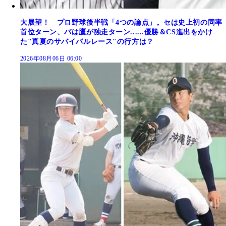
大展望！ プロ野球後半戦「4つの論点」。セは史上初の同率
首位ターン、パは鷹が独走ターン......優勝＆CS進出をかけ
た"真夏のサバイバルレース"の行方は？
2026年08月06日 06:00