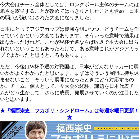
今大会はチーム全体としては、ロングボール主体のチームには
脆さを露呈することが改めてはっきりとしたことも含め、日本
の弱点が洗い出された大会になりました。
日本にとってアジアカップは優勝を狙いつつ、どうチームを作
っていくかという大会でもあります。そういった意味で結果は
出なかったけれど、これがW杯予選ならば敗退で本大会に出ら
れないということもあったわけで、ある意味これがアジアカッ
プでよかったと思うところもあります。
ただ、今後はW杯予選の対戦国は、日本がどんなサッカーに弱
いかがよくわかったと思います。まずはそういう展開に持ち込
ませないこと、そういう展開になったときにどう対応するの
か。チーム、個人として、今大会の経験、課題を日本代表チー
ムがどう生かして、さらに成長、発展させていくのか注目した
いと思います。
★『福西崇史 フカボリ・シンドローム』は毎週水曜日更新！
★