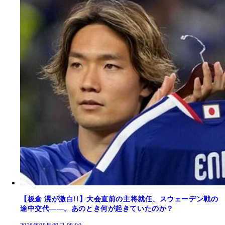
【板倉 滉が激白!!】大会直前の主将就任、スウェーデン戦の
途中交代――。あのとき何が起きていたのか？