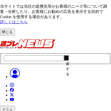
当サイトでは当社の提携先等がお客様のニーズ等について調
査・分析したり、お客様にお勧めの広告を表⽰する⽬的で
Cookie を使⽤する場合があります。
詳しくはこちら
閉じる
検
索
す
る
メニュ