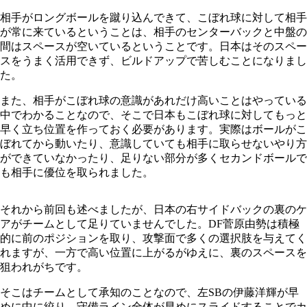
相手がロングボールを蹴り込んできて、こぼれ球に対して相手
が常に来ているということは、相手のセンターバックと中盤の
間はスペースが空いているということです。日本はそのスペー
スをうまく活用できず、ビルドアップで苦しむことになりまし
た。
また、相手がこぼれ球の意識があれだけ高いことはやっている
中でわかることなので、そこで日本もこぼれ球に対してもっと
早く立ち位置を作っておく必要があります。実際はボールがこ
ぼれてから動いたり、意識していても相手に取らせないやり方
ができていなかったり、足りない部分が多くセカンドボールで
も相手に優位を取られました。
それから前回も述べましたが、日本の右サイドバックの裏のケ
アがチームとして足りていませんでした。DF菅原由勢は積極
的に前のポジションを取り、攻撃面で多くの選択肢を与えてく
れますが、一方で高い位置に上がるがゆえに、裏のスペースを
狙われがちです。
そこはチームとして承知のことなので、左SBの伊藤洋輝が早
めに中に絞り、守備ライン全体が早めにスライドすることでカ