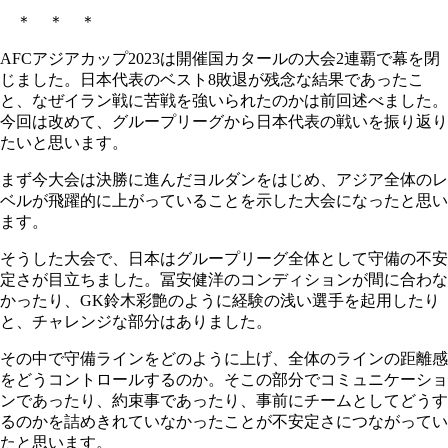
＊ ＊ ＊
AFCアジアカップ2023は開催国カタールの大会2連覇で幕を閉
じました。日本代表のベスト8敗退が残念な結果であったこ
と、なぜイラン戦に苦戦を強いられたのかは前回述べました。
今回は改めて、グループリーグから日本代表の戦いを振り返り
たいと思います。
まず今大会は決勝に進んだヨルダンをはじめ、アジア全体のレ
ベルが飛躍的に上がっていることを示した大会になったと思い
ます。
そうした大会で、日本はグループリーグ全体として守備の不安
定さが目立ちました。冨安健洋のコンディションが間に合わな
かったり、GK鈴木彩艶のように経験の浅い選手を起用したり
と、チャレンジな部分はありました。
その中で守備ラインをどのように上げ、全体のラインの距離感
をどうコントロールするのか。そこの部分でコミュニケーショ
ンであったり、約束事であったり、事前にチームとしてどうす
るのかを詰めきれていなかったことが不安定さにつながってい
たと思います。