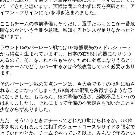
バーできたと思います。実際は間に合わずに裏を突破され、ア
イマン・フサインに2点を叩き込まれました。
ここもチームの事前準備もそうだし、選手たちもどこが一番危
険なのかという予測や意識、察知するセンスが足りなかったと
思います。
ラウンド16のバーレーン戦ではDF毎熊晟矢のミドルシュート
から得点も生まれていますし、日本の右SBは武器になりつつ
あるので、そこをこれからも生かすために弱点になりうるとこ
ろをチームでどうカバーするかは今後改善していく必要があり
ます。
そのバーレーン戦の失点シーンは、今大会で多くの批判に晒さ
れることになってしまったGK鈴木の混乱を象徴するような形
になりました。もちろん、彼の準備の遅さ、経験不足というの
はありましたし、それによって守備の不安定さを招いたことも
少なからずありました。
ただ、そういうときにチームでどれだけ助けられるか。GK鈴
木を助けられるように相手のシュートコースやサイドを限定で
きていたかとか。チームでやっている以上、みんなで守るとい