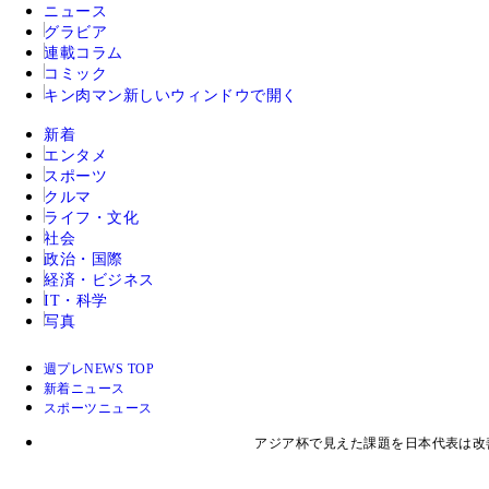
ニュース
グラビア
連載コラム
コミック
キン肉マン
新しいウィンドウで開く
新着
エンタメ
スポーツ
クルマ
ライフ・文化
社会
政治・国際
経済・ビジネス
IT・科学
写真
週プレNEWS TOP
新着ニュース
スポーツニュース
アジア杯で見えた課題を日本代表は改