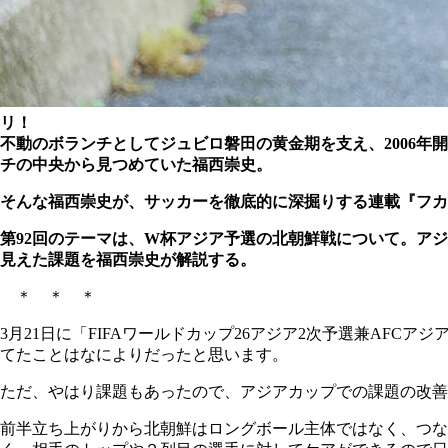
リ！
不動のボランチとしてジュビロ磐田の黄金期を支え、2006
チの中央から見つめていた福西崇史。
そんな福西崇史が、サッカーを徹底的に深掘りする連載『フカ
第92回のテーマは、W杯アジア予選の北朝鮮戦について。ア
見えた課題を福西崇史が解説する。
＊ ＊ ＊
3月21日に「FIFAワールドカップ26アジア2次予選兼AFC
てたことはなによりだったと思います。
ただ、やはり課題もあったので、アジアカップでの課題の改善
前半立ち上がりから北朝鮮はロングボール主体ではなく、つな