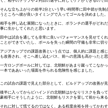
く、相手のトップや２列目の選手に対してケアができるので日
そんな立ち上がりの前半2分という早い時間帯に田中碧が先制
うところへ彼が良いタイミングで入ってゴールを決めました。
相手を押し込む展開になったときに、ボランチの選手がどれだ
事に生かしてくれたと思います。
田中は試合を通しても非常に良いパフォーマンスを見せてくれ
ことができていたし、ボールを失った瞬間の守備も非常に切り
アジアカップでの課題改善という点では、個人的に課題と感じ
も改善され、そこへ差し込むパス、前への意識も高かったと思
一方ロングボールに対しては、北朝鮮があまり蹴ってこなかっ
一本でああいった場面を作られる危険性を感じました。
この試合の課題で見えた部分として、ビルドアップの改善が見
後半に入ってからビハインドの北朝鮮はかなりリスクを負って
豪相手にそうしたように、北朝鮮もリスクを冒して前から来る
それに対して慌てるのではなく、ある程度余裕を持ってかわす