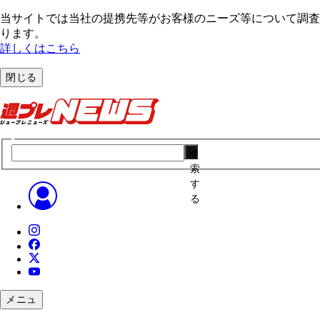
当サイトでは当社の提携先等がお客様のニーズ等について調査・
ります。
詳しくはこちら
閉じる
検
索
す
る
メニュ