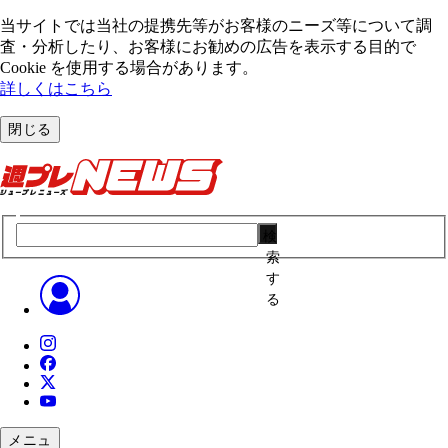
当サイトでは当社の提携先等がお客様のニーズ等について調
査・分析したり、お客様にお勧めの広告を表⽰する⽬的で
Cookie を使⽤する場合があります。
詳しくはこちら
閉じる
検
索
す
る
メニュ