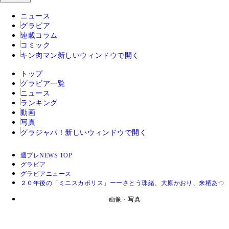
ニュース
グラビア
連載コラム
コミック
キン肉マン
新しいウィンドウで開く
トップ
グラビア一覧
ニュース
ランキング
動画
写真
グラジャパ！
新しいウィンドウで開く
週プレNEWS TOP
グラビア
グラビアニュース
２０年後の「ミニスカポリス」ーーさとう珠緒、大原かおり、来栖あつこ
画像・写真