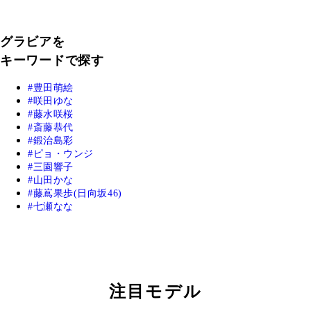
グラビアを
キーワードで探す
豊田萌絵
咲田ゆな
藤水咲桜
斎藤恭代
鍛治島彩
ピョ・ウンジ
三園響子
山田かな
藤嶌果歩(日向坂46)
七瀬なな
注目モデル