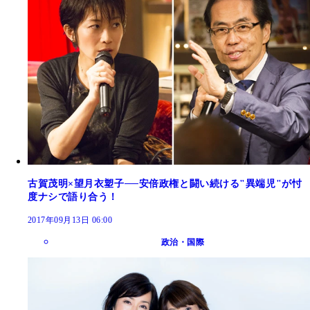
古賀茂明×望月衣塑子──安倍政権と闘い続ける"異端児"が忖
度ナシで語り合う！
2017年09月13日 06:00
政治・国際