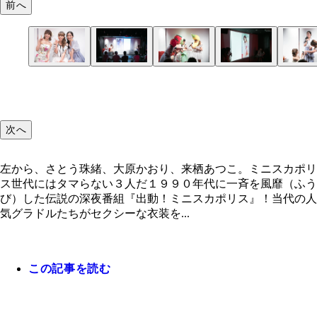
前へ
左から、さとう珠緒、大原かおり、来栖あつこ。ミ
カポリス世代にはタマらない３人だ
次へ
左から、さとう珠緒、大原かおり、来栖あつこ。ミニスカポリ
ス世代にはタマらない３人だ１９９０年代に一斉を風靡（ふう
び）した伝説の深夜番組『出動！ミニスカポリス』！当代の人
気グラドルたちがセクシーな衣装を...
この記事を読む