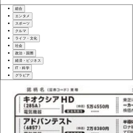
総合
エンタメ
スポーツ
クルマ
ライフ・文化
社会
政治・国際
経済・ビジネス
IT・科学
グラビア