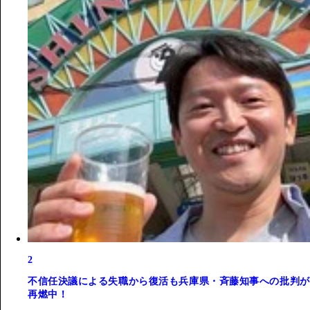
2
不信任決議による失職から復活も兵庫県・斉藤知事への批判が
再燃中！