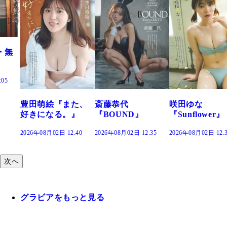
『また、
斎藤恭代
咲田ゆな
藤水咲桜
る。』
『BOUND』
『Sunflower』
だまり』
2日 12:40
2026年08月02日 12:35
2026年08月02日 12:30
2026年08月02
次へ
グラビアをもっと見る