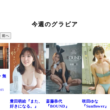
今週のグラビア
前へ
た、
斎藤恭代
咲田ゆな
藤水咲桜『花
』
『BOUND』
『Sunflower』
だまり』