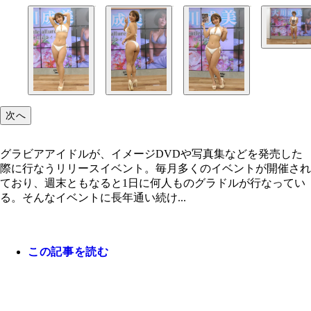
大川成美
次へ
グラビアアイドルが、イメージDVDや写真集などを発売した
際に行なうリリースイベント。毎月多くのイベントが開催され
ており、週末ともなると1日に何人ものグラドルが行なってい
る。そんなイベントに長年通い続け...
この記事を読む
大川成美
大川成美
大川成美