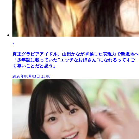
4
真正グラビアアイドル。山田かなが卓越した表現力で新境地へ
「少年誌に載っていた"エッチなお姉さん"になれるってすご
く尊いことだと思う」
2026年08月03日 21:00