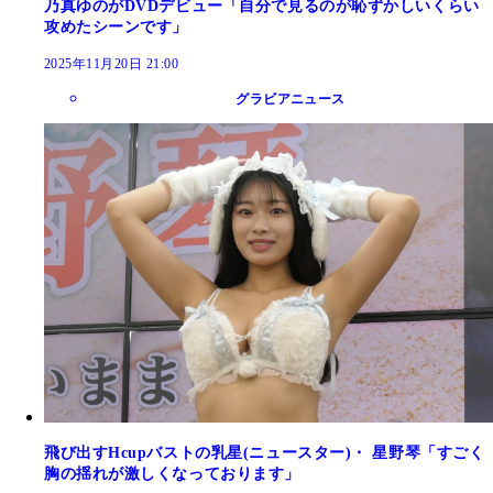
乃真ゆのがDVDデビュー「自分で見るのが恥ずかしいくらい
攻めたシーンです」
2025年11月20日 21:00
グラビアニュース
飛び出すHcupバストの乳星(ニュースター)・ 星野琴「すごく
胸の揺れが激しくなっております」