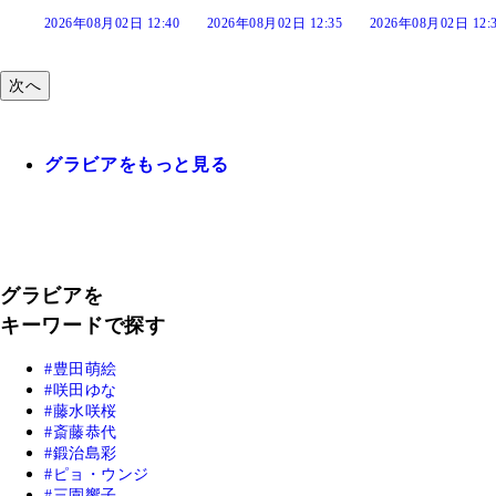
:40
2026年08月02日 12:35
2026年08月02日 12:30
2026年08月02日 12:
次へ
グラビアをもっと見る
グラビアを
キーワードで探す
豊田萌絵
咲田ゆな
藤水咲桜
斎藤恭代
鍛治島彩
ピョ・ウンジ
三園響子