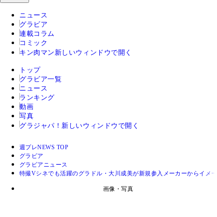
ニュース
グラビア
連載コラム
コミック
キン肉マン
新しいウィンドウで開く
トップ
グラビア一覧
ニュース
ランキング
動画
写真
グラジャパ！
新しいウィンドウで開く
週プレNEWS TOP
グラビア
グラビアニュース
特撮Vシネでも活躍のグラドル・大川成美が新規参入メーカーからイメー
画像・写真