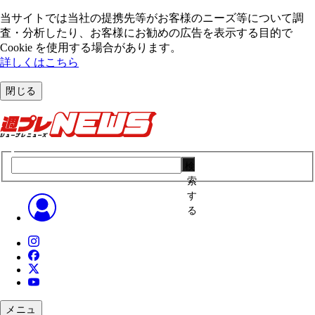
当サイトでは当社の提携先等がお客様のニーズ等について調
査・分析したり、お客様にお勧めの広告を表⽰する⽬的で
Cookie を使⽤する場合があります。
詳しくはこちら
閉じる
検
索
す
る
メニュ