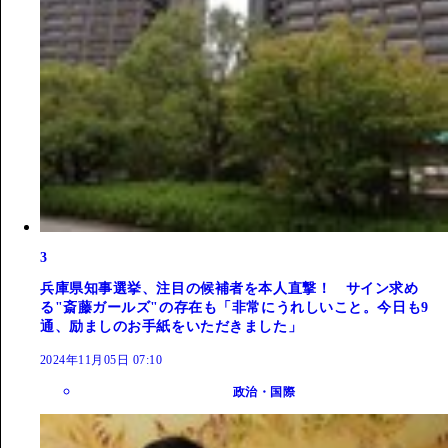
3
兵庫県知事選挙、注目の候補者を本人直撃！ サイン求め
る"斎藤ガールズ"の存在も「非常にうれしいこと。今日も9
通、励ましのお手紙をいただきました」
2024年11月05日 07:10
政治・国際