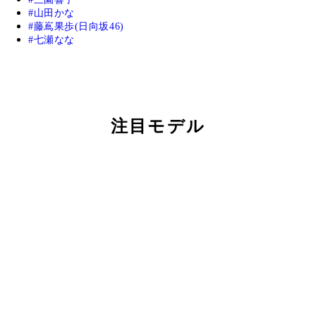
山田かな
藤嶌果歩(日向坂46)
七瀬なな
注目モデル