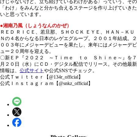
けじゃないけど、立ち続けているわけがある〉っていう、その
「わけ」をみんなと分かち合えるステージを作り上げていきた
いと思っています。
●湘南乃風（しょうなんのかぜ）
ＲＥＤ ＲＩＣＥ、若旦那、ＳＨＯＣＫ ＥＹＥ、ＨＡＮ－ＫＵ
Ｎの４名からなる日本のレゲエグループ。２００１年結成。２
００３年にメジャーデビューを果たし、来年にはメジャーデビ
ュー２０周年を迎える。
〇新ＥＰ『２０２２ ～Ｔｉｍｅ ｔｏ Ｓｈｉｎｅ～』を７
月２０日（水）にＣＤ・デジタル配信でリリース。その他最新
情報は、
公式サイト
や公式SNSでチェック。
公式Ｔｗｉｔｔｅｒ【@134r_official】
公式Ｉｎｓｔａｇｒａｍ【@snkz_official】
Photo Gallery