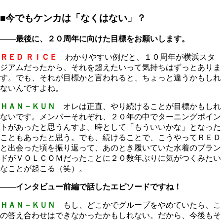
■今でもケンカは「なくはない」？
――最後に、２０周年に向けた目標をお願いします。
ＲＥＤ ＲＩＣＥ
わかりやすい例だと、１０周年が横浜スタ
ジアムだったから、それを超えたいって気持ちはずっとありま
す。でも、それが目標かと言われると、ちょっと違うかもしれ
ないんですよね。
ＨＡＮ－ＫＵＮ
オレは正直、やり続けることが目標かもしれ
ないです。メンバーそれぞれ、２０年の中でターニングポイン
トがあったと思うんすよ。時として「もういいかな」となった
こともあったと思う。でも、続けることで、こうやってＲＥＤ
と出会った頃を振り返って、あのとき履いていた水着のブラン
ドがＶＯＬＣＯＭだったことに２０数年ぶりに気がつくみたい
なことが起こる（笑）。
――インタビュー前編で話したエピソードですね！
ＨＡＮ－ＫＵＮ
もし、どこかでグループをやめていたら、こ
の答え合わせはできなかったかもしれない。だから、今後もそ