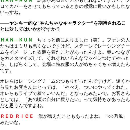
ＨＡＮ－ＫＵＮ
語弊がある言い方かもしれないですけど、ソ
ロでカバーをさせてもらっているときの感覚に近いかもしれな
いっすね。
――ヤンキー的な"やんちゃなキャラクター"を期待されるこ
とに対してはいかがですか？
ＨＡＮ－ＫＵＮ
ちょっと前にありました（笑）。ファンの人
たちは１ミリも悪くないですけど、ステージでレーシングチー
ムをイメージした衣装を着たことがあったんすよ。赤いつなぎ
をカスタマイズして、それぞれいろんなワッペンつけてやった
ら、しばらくして、会場に特攻服の人がめちゃくちゃ増えたん
です。
オレらはレーシングチームのつもりだったんですけど、遠くか
ら見たお客さんにとっては、「やべえ、ついにやってくれた。
オレらもライブで着ていいんだ」となったみたいで。お客さん
としては、「あの頃の自分に戻りたい」って気持ちがあったん
だと思うんですよね。
ＲＥＤ ＲＩＣＥ
旗が増えたこともあったよね。「○○乃風」
みたいな。