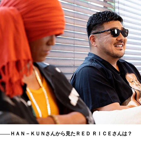
――ＨＡＮ－ＫＵＮさんから見たＲＥＤ ＲＩＣＥさんは？