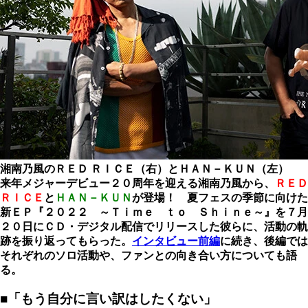
湘南乃風のＲＥＤ ＲＩＣＥ（右）とＨＡＮ－ＫＵＮ（左）
来年メジャーデビュー２０周年を迎える湘南乃風から、
ＲＥＤ
ＲＩＣＥ
と
ＨＡＮ－ＫＵＮ
が登場！ 夏フェスの季節に向けた
新ＥＰ『２０２２ ～Ｔｉｍｅ ｔｏ Ｓｈｉｎｅ～』を７月
２０日にＣＤ・デジタル配信でリリースした彼らに、活動の軌
跡を振り返ってもらった。
インタビュー前編
に続き、後編では
それぞれのソロ活動や、ファンとの向き合い方についても語
る。
■「もう自分に言い訳はしたくない」