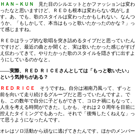
ＨＡＮ－ＫＵＮ
見た目のシルエットとかファッションは変わ
ったなと思いますけど、ＲＥＤも根本は変わらない気がしま
す。あ、でも、歌のスタイルは変わったかもしれない。なんつ
うか、「もしかして、本当はもっと歌いたかったのかな？」っ
て感じますね。
ＲＥＤはラップ的な歌唱を突き詰めるタイプだと思っていたん
ですけど、最近の曲とか聞くと、実は歌いたかった感じがすげ
え伝わってきて。やりたかった歌のスタイルを隠さずに出すよ
うにしているのかなと。
――実際、ＲＥＤ ＲＩＣＥさんとしては「もっと歌いたい」
という気持ちがある？
ＲＥＤ ＲＩＣＥ
そうですね。自分は湘南乃風って、ずっと
前を向いて走り続けるグループだと思っていたんですよ。で
も、この数年で自分に子どもができて、コロナ禍にもなって、
人生を考える時間ができた。しかも、それは２０周年を目前に
控えたタイミングでもあった。それで「後悔したくねえな」っ
て思うようになったんです。
オレはソロ活動から頑なに逃げてきたんです。ほかのメンバー