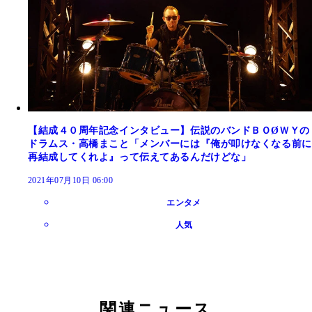
【結成４０周年記念インタビュー】伝説のバンドＢＯØＷＹの
ドラムス・高橋まこと「メンバーには『俺が叩けなくなる前に
再結成してくれよ』って伝えてあるんだけどな」
2021年07月10日 06:00
エンタメ
人気
関連ニュース