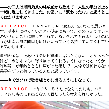
――お二人は湘南乃風の結成前から数えて、人生の半分以上を
一緒に過ごしてきました。お互いに「変わったな」と思うとこ
ろはありますか？
ＲＥＤ ＲＩＣＥ
ＨＡＮ－ＫＵＮは変わんねえなって思いま
す。基本的にやりたいことが明確にあって、そのうえでオレら
のやりたいことに乗ってくれている。それでも昔よりは今のほ
うが湘南乃風の間口を広げたいっていう気持ちでいてくれてい
る気がします。
最初の頃は「ああいうテレビ番組には出たくない」とかあった
けど、今はオレらに寄り添ってくれるようになったというか。
許容範囲が年齢とともに広がった感じで、大枠では変わらない
美学をずっと持っている人だと思っています。
――今ではソロで歌番組とかに出るようにもなって。
ＲＥＤ ＲＩＣＥ
そうそう。歌うだけならまだしも、バラエ
ティ的なものにも出るなんて昔だったら考えられなかった。