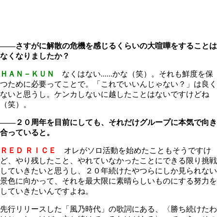
――さすがに解散の危機を感じるくらいの大喧嘩をすることは
なくなりましたか？
ＨＡＮ－ＫＵＮ
なくはない......かな（笑）。それも鮮度を保
つために必要ってことで。「これでいいんじゃない？」は良く
ないと思うし。ケンカしないに越したことはないですけどね
（笑）。
――２０周年を目前にしても、それだけグループに本気で向き
合っていると。
ＲＥＤ ＲＩＣＥ
オレがソロ活動を始めたこともそうですけ
ど、やり残したこと、やれていなかったことにできる限り挑戦
していきたいと思うし、２０年続けたやつらにしか見られない
景色に向かって、それを最大限に素晴らしいものにする努力を
していきたいんですよね。
先行リリースした「風乃時代」の歌詞にある、〈勝ち続けたわ