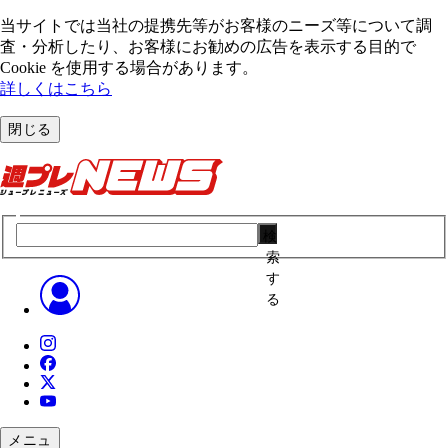
当サイトでは当社の提携先等がお客様のニーズ等について調
査・分析したり、お客様にお勧めの広告を表⽰する⽬的で
Cookie を使⽤する場合があります。
詳しくはこちら
閉じる
検
索
す
る
メニュ