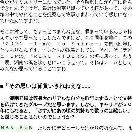
合いがケミストリーになっていた。そう解釈しながら前に進ん
できたんですけど、最近は湘南乃風っていう箱があって、その
箱の中でやれることを提案して物事がまわっていく感じになっ
ていたんですよね。
そこに対して、ちょっとつまんねえな、収まっているんじゃね
えのかって思ったりもしたんですけど、２０周年を前に、この
『２０２２ ～Ｔｉｍｅ ｔｏ Ｓｈｉｎｅ～』で原点回帰し
たつもりなんです。オレたちの認識としては、それこそ（デビ
ューＥＰの）『ＲＥＡＬ ＲＩＤＥＲＳ』の頃に戻って、もう
一度、湘南の風を吹かせにいこうぜって。それはチームとして
みんなが思っていることですね。
■「その思いは背負いきれねえな......」
――湘南乃風は等身大のリアルな自分を歌詞にすることで支持
を広げてきたグループだと思います。しかし、キャリアが２０
年にもなると、「さすがにあの頃の気持ちで歌うのは難しい」
と感じることはないのでしょうか？
ＨＡＮ－ＫＵＮ
たしかにデビューしたばかりの頃なんて、ほ