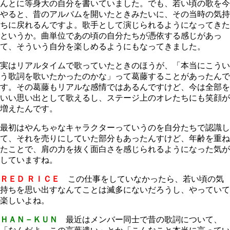
んとに等身大の自分を書いていました。でも、若い頃の歌を今
やると、昔のアルバムを開いたときみたいに、その当時の気持
ちに戻れるんですよ。歌手として演じられるようになってきた
というか。曲単位であの頃の自分たちが憑依する感じがあっ
て、そういう自分を楽しめるようにもなってきました。
実はリアルタイムで歌っていたときのほうが、「本当にこうい
う歌詞を歌いたかったのかな」って葛藤することがあったんで
す。その葛藤もリアルな感情ではあるんですけど、今は全部を
いい思い出として歌えるし、ステージ上のオレたちにも笑顔が
増えたんです。
最初はやんちゃなキャラクターっていうのを自分たちで認識し
て、それを売りにしていた部分もあったんすけど、年齢を重ね
たことで、肩の力を抜く面白さを感じられるようになった気が
していますね。
ＲＥＤ ＲＩＣＥ
この仕事をしていなかったら、若い頃の気
持ちを思い出すなんてことは滅多にないだろうし、やっていて
楽しいよね。
ＨＡＮ－ＫＵＮ
最近はメンバー同士で昔の歌詞について、