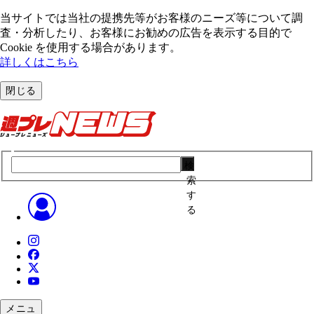
当サイトでは当社の提携先等がお客様のニーズ等について調
査・分析したり、お客様にお勧めの広告を表⽰する⽬的で
Cookie を使⽤する場合があります。
詳しくはこちら
閉じる
検
索
す
る
メニュ