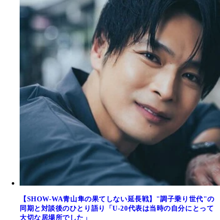
【SHOW-WA青山隼の果てしない延長戦】"調子乗り世代"の
同期と対談後のひとり語り「U-20代表は当時の自分にとって
大切な居場所でした」