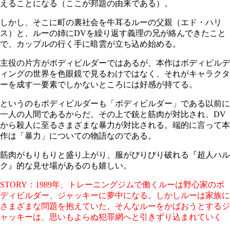
えることになる（ここが邦題の由来である）。
しかし、そこに町の裏社会を牛耳るルーの父親（エド・ハリ
ス）と、ルーの姉にDVを繰り返す義理の兄が絡んできたこと
で、カップルの行く手に暗雲が立ち込め始める。
主役の片方がボディビルダーではあるが、本作はボディビルデ
ィングの世界を色眼鏡で見るわけではなく、それがキャラクタ
ーを成す一要素でしかないところには好感が持てる。
というのもボディビルダーも「ボディビルダー」である以前に
一人の人間であるからだ。その上で銃と筋肉が対比され、DV
から殺人に至るさまざまな暴力が対比される。端的に言って本
作は「暴力」についての物語なのである。
筋肉がもりもりと盛り上がり、服がびりびり破れる『超人ハル
ク』的な見せ場があるのも嬉しい。
STORY：1989年、トレーニングジムで働くルーは野心家のボ
ディビルダー、ジャッキーに夢中になる。しかしルーは家族に
さまざまな問題を抱えていた。そんなルーをかばおうとするジ
ャッキーは、思いもよらぬ犯罪網へと引きずり込まれていく