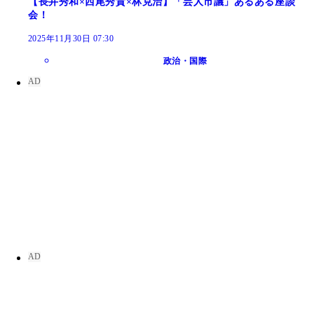
【長井秀和×西尾秀貴×林克治】「芸人市議」あるある座談
会！
2025年11月30日 07:30
政治・国際