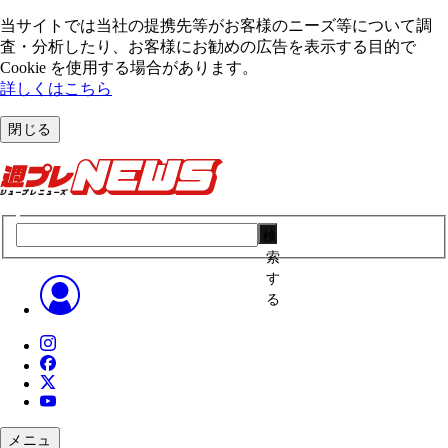
当サイトでは当社の提携先等がお客様のニーズ等について調
査・分析したり、お客様にお勧めの広告を表⽰する⽬的で
Cookie を使⽤する場合があります。
詳しくはこちら
閉じる
検
索
す
る
メニュ