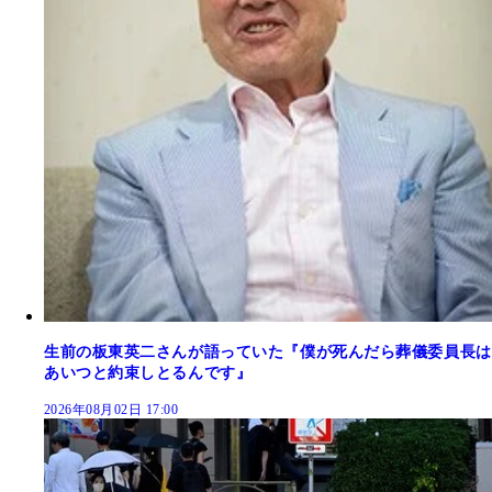
生前の板東英二さんが語っていた『僕が死んだら葬儀委員長は
あいつと約束しとるんです』
2026年08月02日 17:00