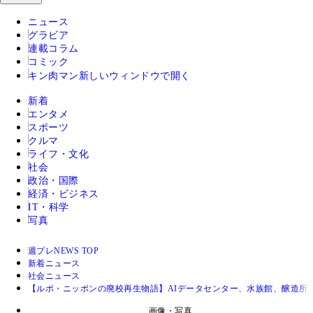
ニュース
グラビア
連載コラム
コミック
キン肉マン
新しいウィンドウで開く
新着
エンタメ
スポーツ
クルマ
ライフ・文化
社会
政治・国際
経済・ビジネス
IT・科学
写真
週プレNEWS TOP
新着ニュース
社会ニュース
【ルポ・ニッポンの廃校再生物語】AIデータセンター、水族館、醸造所、ウ
画像・写真