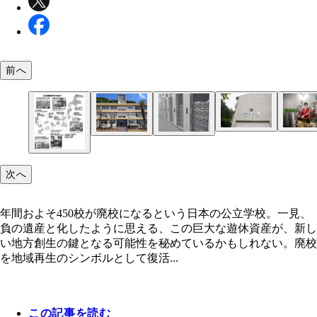
前へ
ディアレットフィールド醸造所（埼玉県） ディア
体育館の1階にあった駐車スペースを醸造所に、2
一番人気は理科室や図書室をリノベーションして造
もともと給食室だった部屋を利用したビール醸造所
校庭スペースにはさまざまな植物が植栽されており
NATURE STUDIO（兵庫県） 水族館やレストラ
トは小鹿、フィールドは野。組み合わせて「小鹿野
リーナを倉庫として活用しているという
水族館。休日は遠方からも観光客が訪れる
戸の地下水を利用するなど、素材にもこだわってい
「食べる植物園」というレストランでそれらを堪能
玄海町データセンター（佐賀県） 地方に住みなが
「上物も新築に比べて一定のコストを抑えることが
次へ
か、クラフトビール醸造所、フードホール、学童、
ロゴデザインの基は旧町立倉尾中学校の校章
る
企業への就職を希望している層への受け皿にもなっ
た。一方で建築当時の資料が揃っていないなど、廃
施設、介護施設なども入っている
るという
らではの苦労もあった」（志倉氏）
年間およそ450校が廃校になるという日本の公立学校。一見、
負の遺産と化したように思える、この巨大な遊休資産が、新し
い地方創生の鍵となる可能性を秘めているかもしれない。廃校
を地域再生のシンボルとして復活...
この記事を読む