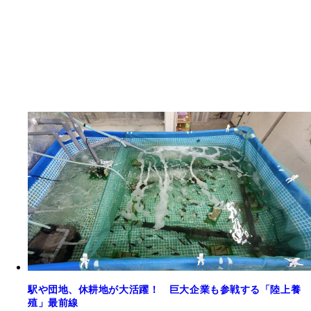
駅や団地、休耕地が大活躍！ 巨大企業も参戦する「陸上養
殖」最前線