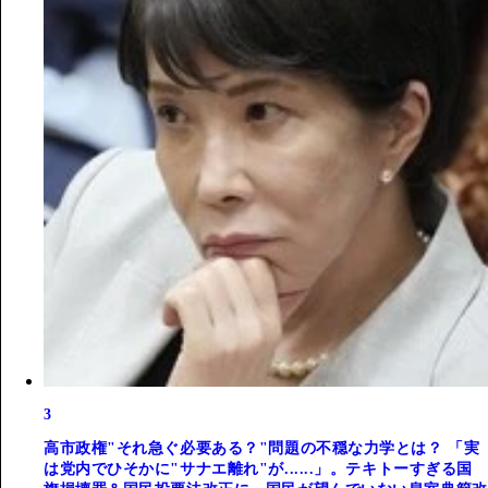
3
高市政権"それ急ぐ必要ある？"問題の不穏な力学とは？ 「実
は党内でひそかに"サナエ離れ"が......」。テキトーすぎる国