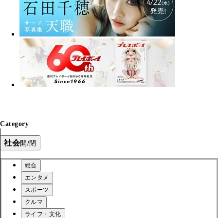
Category
社会
開/閉
総合
エンタメ
スポーツ
クルマ
ライフ・文化