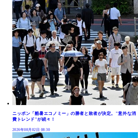
ニッポン「酷暑エコノミー」の勝者と敗者が決定。"意外な消
費トレンド"が続々！
2026年08月02日 08:30