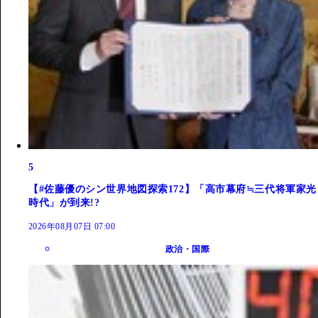
5
【#佐藤優のシン世界地図探索172】「高市幕府≒三代将軍家光
時代」が到来!?
2026年08月07日 07:00
政治・国際