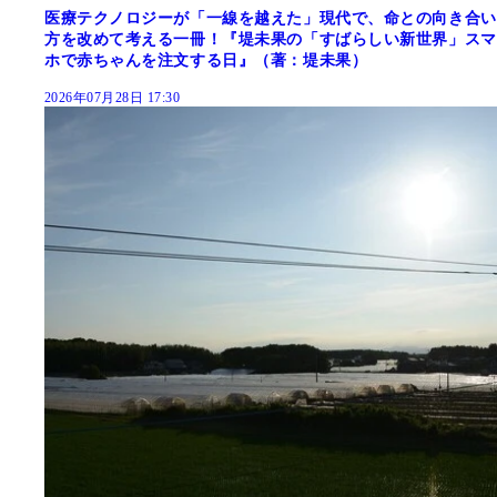
医療テクノロジーが「一線を越えた」現代で、命との向き合い
方を改めて考える一冊！『堤未果の「すばらしい新世界」スマ
ホで赤ちゃんを注文する日』（著：堤未果）
2026年07月28日 17:30