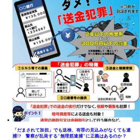
「だまされて加担」でも送検、有罪の見込みがなくても逮
捕!? 警察が乱発する"無理筋逮捕"に正義はあるのか？