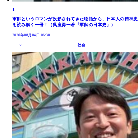
1
軍師というロマンが投影されてきた物語から、日本人の精神史
を読み解く一冊！（呉座勇一著『軍師の日本史』）
2026年08月04日 06:30
社会