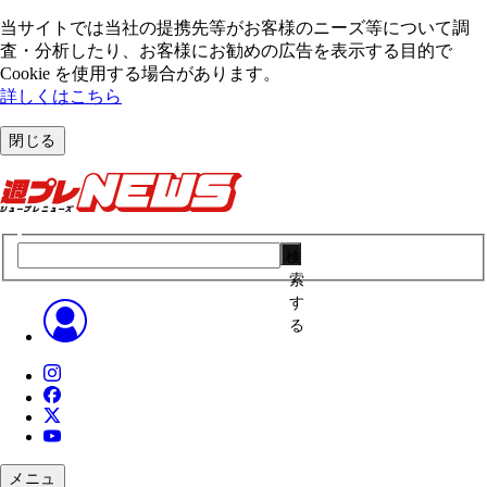
当サイトでは当社の提携先等がお客様のニーズ等について調
査・分析したり、お客様にお勧めの広告を表⽰する⽬的で
Cookie を使⽤する場合があります。
詳しくはこちら
閉じる
検
索
す
る
メニュ