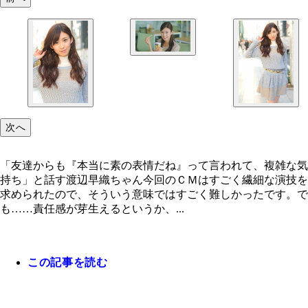
カルビー「Ｊａｇａｂｅｅ オフィス」篇。女性社
が、休憩中にＪａｇａｂｅｅを食べようとしたとこ
憧れの男性から休みの日に何をしているか聞かれ…
次へ
「友達からも『本当に素の表情だね』って言われて、複雑な気
持ち」と話す渡辺早織ちゃん今回のＣＭはすごく繊細な演技を
求められたので、そういう意味ではすごく難しかったです。で
も……責任感が芽生えるというか、...
この記事を読む