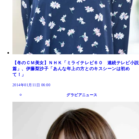
【冬のＣＭ美女】ＮＨＫ「ミライテレビ６０ 連続テレビ小説
篇」、伊藤梨沙子「あんな年上の方とのキスシーンは初め
て！」
2014年01月11日 06:00
グラビアニュース