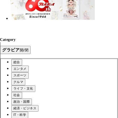
Category
グラビア
開/閉
総合
エンタメ
スポーツ
クルマ
ライフ・文化
社会
政治・国際
経済・ビジネス
IT・科学