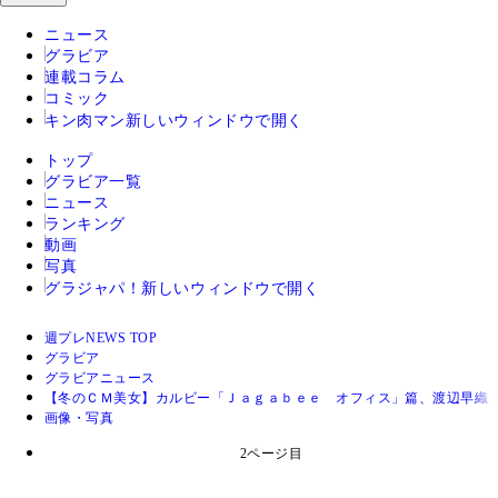
ニュース
グラビア
連載コラム
コミック
キン肉マン
新しいウィンドウで開く
トップ
グラビア一覧
ニュース
ランキング
動画
写真
グラジャパ！
新しいウィンドウで開く
週プレNEWS TOP
グラビア
グラビアニュース
【冬のＣＭ美女】カルビー「Ｊａｇａｂｅｅ オフィス」篇、渡辺早織
画像・写真
2ページ目