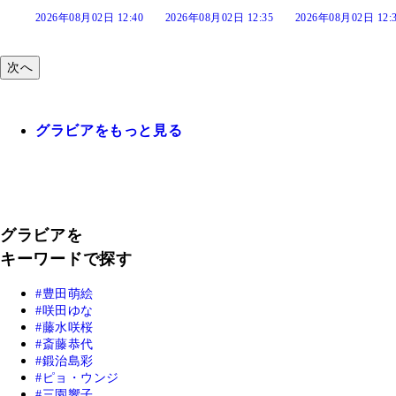
:40
2026年08月02日 12:35
2026年08月02日 12:30
2026年08月02日 12:
次へ
グラビアをもっと見る
グラビアを
キーワードで探す
豊田萌絵
咲田ゆな
藤水咲桜
斎藤恭代
鍛治島彩
ピョ・ウンジ
三園響子