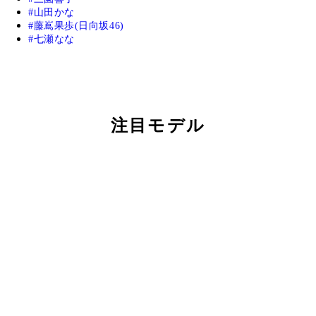
山田かな
藤嶌果歩(日向坂46)
七瀬なな
注目モデル