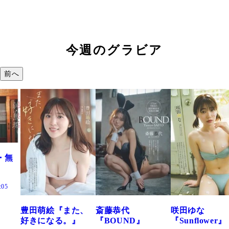
今週のグラビア
前へ
た、
斎藤恭代
咲田ゆな
藤水咲桜『花
』
『BOUND』
『Sunflower』
だまり』