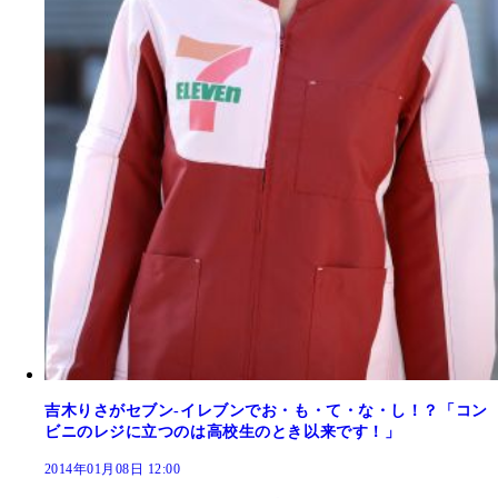
吉木りさがセブン-イレブンでお・も・て・な・し！？「コン
ビニのレジに立つのは高校生のとき以来です！」
2014年01月08日 12:00