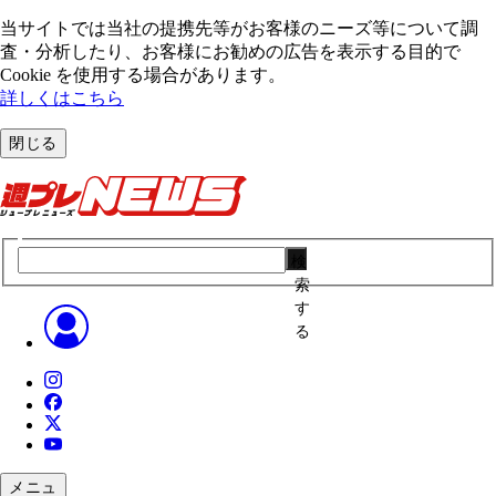
当サイトでは当社の提携先等がお客様のニーズ等について調
査・分析したり、お客様にお勧めの広告を表⽰する⽬的で
Cookie を使⽤する場合があります。
詳しくはこちら
閉じる
検
索
す
る
メニュ