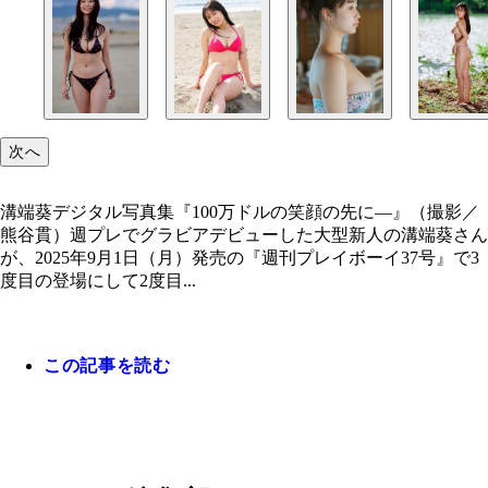
次へ
溝端葵デジタル写真集『100万ドルの笑顔の先に―』（撮影／
熊谷貫）週プレでグラビアデビューした大型新人の溝端葵さん
が、2025年9月1日（月）発売の『週刊プレイボーイ37号』で3
度目の登場にして2度目...
この記事を読む
溝端葵デジタル写真集『100万ドルの笑顔の先に―
溝端葵デジタル写真集『ガチでブレイクする5秒前
溝端葵デジタル写真集『その顔、好きになれって言
溝端葵デジタル写真集『100万ドルの笑顔の先に―
影／熊谷貫）
影／Takeo Dec.）
る？～prologue～』（撮影／前康輔）
影／熊谷貫）