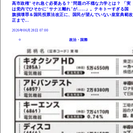
高市政権"それ急ぐ必要ある？"問題の不穏な力学とは？ 「実
は党内でひそかに"サナエ離れ"が......」。テキトーすぎる国
旗損壊罪＆国民投票法改正に、国民が望んでいない皇室典範改
正まで...
2026年06月28日 07:00
政治・国際