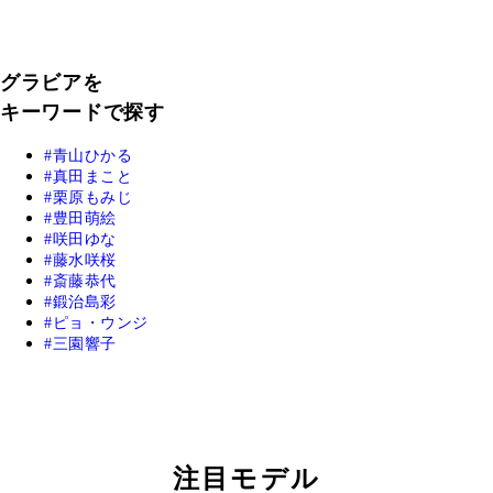
グラビアを
キーワードで探す
青山ひかる
真田まこと
栗原もみじ
豊田萌絵
咲田ゆな
藤水咲桜
斎藤恭代
鍛治島彩
ピョ・ウンジ
三園響子
注目モデル