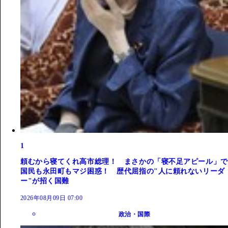
1
頼むから寝てくれ高市総理！ まさかの「寝不足アピール」で
国民も永田町もマジ困惑！ 歴代屈指の"人に頼れないリーダ
ー"が招く国難
2026年08月09日 07:00
政治・国際