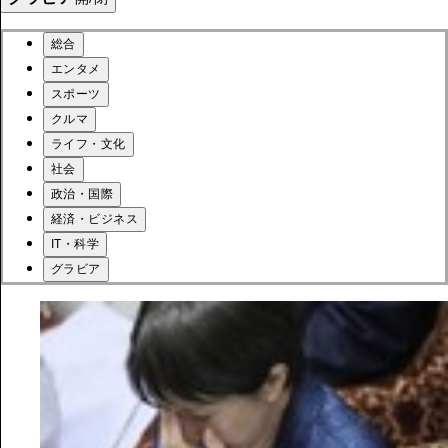
総合
エンタメ
スポーツ
クルマ
ライフ・文化
社会
政治・国際
経済・ビジネス
IT・科学
グラビア