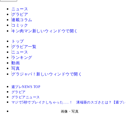
ニュース
グラビア
連載コラム
コミック
キン肉マン
新しいウィンドウで開く
トップ
グラビア一覧
ニュース
ランキング
動画
写真
グラジャパ！
新しいウィンドウで開く
週プレNEWS TOP
グラビア
グラビアニュース
マジで5秒でブレイクしちゃった......！ 溝端葵のスゴさとは？【週プレ
画像・写真