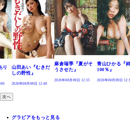
溝端 葵『
つの、あお
で。』
2026年08月09日 
麻倉瑞季『夏がそ
青山ひかる『純度
『むきだ
うさせた』
100％』
』
2026年08月09日 12:35
2026年08月09日 12:30
 12:40
次へ
グラビアをもっと見る