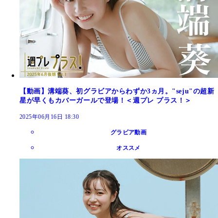
【動画】溝端葵、初グラビアからわずか3ヵ月。"seju"の超新
星が早くもカバーガールで登場！＜週プレ プラス！＞
2025年06月16日 18:30
グラビア動画
オススメ