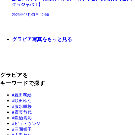
グラジャパ！】
2026年08月05日 12:00
グラビア写真をもっと見る
グラビアを
キーワードで探す
豊田萌絵
咲田ゆな
藤水咲桜
斎藤恭代
鍛治島彩
ピョ・ウンジ
三園響子