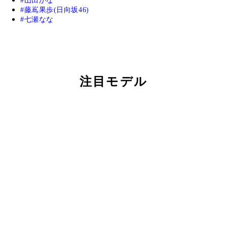
山田かな
藤嶌果歩(日向坂46)
七瀬なな
注目モデル