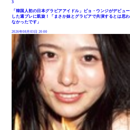
3
「韓国人初の日本グラビアアイドル」ピョ・ウンジがデビュー
した週プレに凱旋！「まさか妹とグラビアで共演するとは思わ
なかったです」
2026年08月03日 20:00