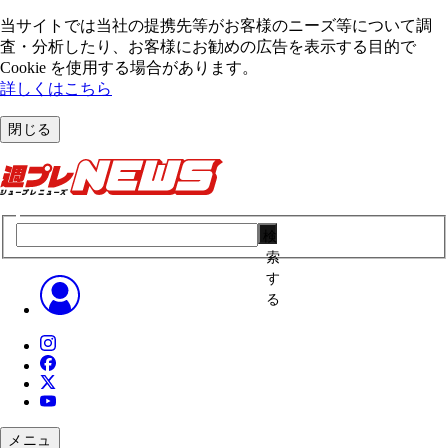
当サイトでは当社の提携先等がお客様のニーズ等について調
査・分析したり、お客様にお勧めの広告を表⽰する⽬的で
Cookie を使⽤する場合があります。
詳しくはこちら
閉じる
検
索
す
る
メニュ