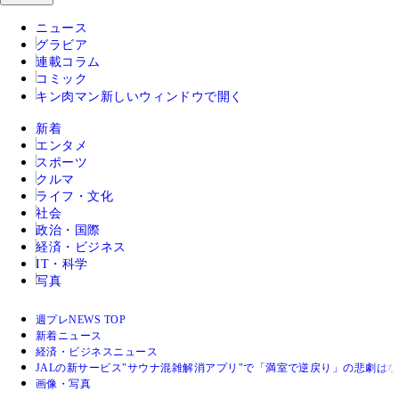
ニュース
グラビア
連載コラム
コミック
キン肉マン
新しいウィンドウで開く
新着
エンタメ
スポーツ
クルマ
ライフ・文化
社会
政治・国際
経済・ビジネス
IT・科学
写真
週プレNEWS TOP
新着ニュース
経済・ビジネスニュース
JALの新サービス"サウナ混雑解消アプリ"で「満室で逆戻り」の悲劇は
画像・写真