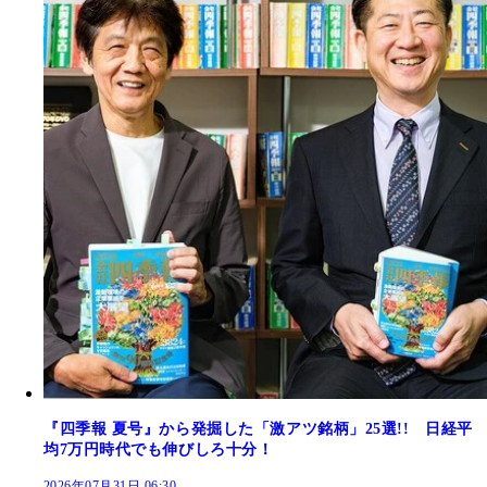
『四季報 夏号』から発掘した「激アツ銘柄」25選!! 日経平
均7万円時代でも伸びしろ十分！
2026年07月31日 06:30