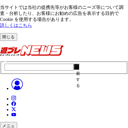
当サイトでは当社の提携先等がお客様のニーズ等について調
査・分析したり、お客様にお勧めの広告を表⽰する⽬的で
Cookie を使⽤する場合があります。
詳しくはこちら
閉じる
検
索
す
る
メニュ