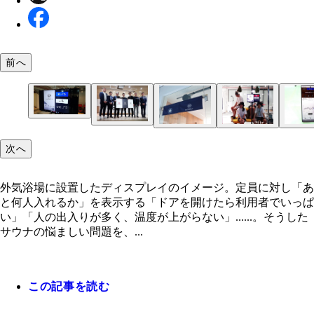
前へ
外気浴場に設置したディスプレイのイメージ。定員
し「あと何人入れるか」を表示する
次へ
発表会で登壇した日本航空、アクティア、および開
サウナ室入口扉上部に設置された「3D-LiDARセン
サウナ室のドア横に設置したタブレットのイメージ
2023年秋にリリースされる「TOKYO SAUNISTア
援企業の担当者。中央が日本航空イノベーション推
ー」が出入りの人数をカウントする
の出入りでリアルタイムに変動する
で、施設の満空情報が事前に確認できるようになる
で企画開発を担当した岡本昴之氏
外気浴場に設置したディスプレイのイメージ。定員に対し「あ
と何人入れるか」を表示する「ドアを開けたら利用者でいっぱ
い」「人の出入りが多く、温度が上がらない」......。そうした
サウナの悩ましい問題を、...
この記事を読む