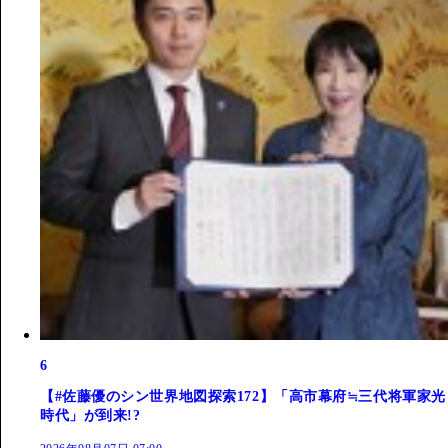
6
【#佐藤優のシン世界地図探索172】「高市幕府≒三代将軍家光
時代」が到来!?