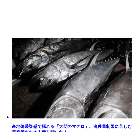
産地偽装疑惑で揺れる「大間のマグロ」。漁獲量制限に苦しむ