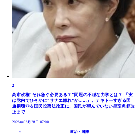
2
高市政権"それ急ぐ必要ある？"問題の不穏な力学とは？ 「実
は党内でひそかに"サナエ離れ"が......」。テキトーすぎる国
旗損壊罪＆国民投票法改正に、国民が望んでいない皇室典範改
正まで...
2026年06月28日 07:00
政治・国際