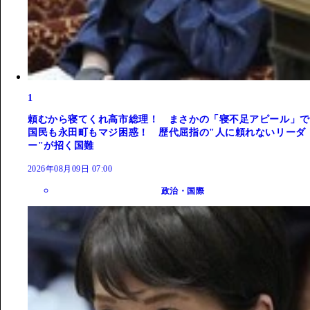
1
頼むから寝てくれ高市総理！ まさかの「寝不足アピール」で
国民も永田町もマジ困惑！ 歴代屈指の"人に頼れないリーダ
ー"が招く国難
2026年08月09日 07:00
政治・国際