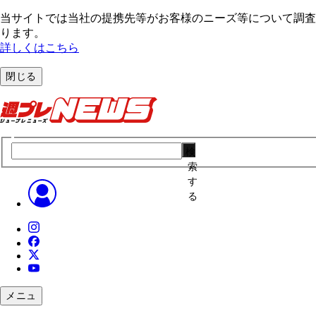
当サイトでは当社の提携先等がお客様のニーズ等について調査・
ります。
詳しくはこちら
閉じる
検
索
す
る
メニュ