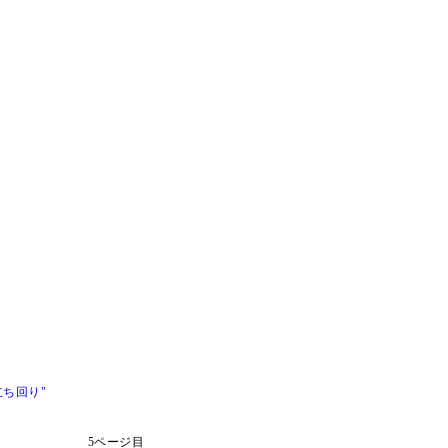
ち回り"
5ページ目