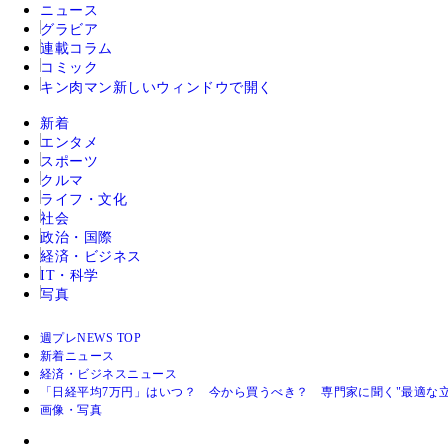
ニュース
グラビア
連載コラム
コミック
キン肉マン
新しいウィンドウで開く
新着
エンタメ
スポーツ
クルマ
ライフ・文化
社会
政治・国際
経済・ビジネス
IT・科学
写真
週プレNEWS TOP
新着ニュース
経済・ビジネスニュース
「日経平均7万円」はいつ？ 今から買うべき？ 専門家に聞く"最適な立
画像・写真