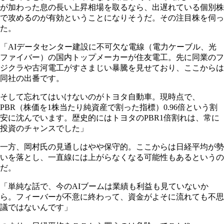
が加わった息の長い上昇相場を取るなら、出遅れている個別株
で攻めるのが有効ということになりそうだ。その注目株を伺っ
た。
「AIデータセンター建設に不可欠な電線（電力ケーブル、光
ファイバー）の国内トップメーカーが住友電工。先に同業のフ
ジクラや古河電工がすさまじい暴騰を見せており、ここからは
同社の出番です。
そして忘れてはいけないのがトヨタ自動車。現時点で、
PBR（株価を1株当たり純資産で割った指標）0.96倍という割
安に沈んでいます。歴史的にはトヨタのPBR1倍割れは、常に
投資のチャンスでした」
一方、岡村氏の見通しはやや保守的。ここからは日経平均が勢
いを落とし、一直線には上がらなくなる可能性もあるというの
だ。
「単純な話で、今のAIブームは業績も利益も見ていないか
ら。フィーバーが不意に終わって、資金がよそに流れても不思
議ではないんです」