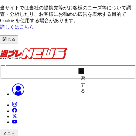
当サイトでは当社の提携先等がお客様のニーズ等について調
査・分析したり、お客様にお勧めの広告を表⽰する⽬的で
Cookie を使⽤する場合があります。
詳しくはこちら
閉じる
検
索
す
る
メニュ