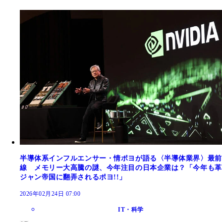
半導体系インフルエンサー・情ポヨが語る〈半導体業界〉最前
線 メモリー大高騰の謎、今年注目の日本企業は？「今年も革
ジャン帝国に翻弄されるポヨ!!」
2026年02月24日 07:00
IT・科学