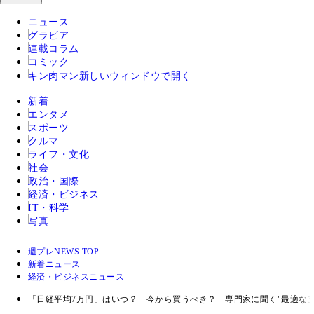
ニュース
グラビア
連載コラム
コミック
キン肉マン
新しいウィンドウで開く
新着
エンタメ
スポーツ
クルマ
ライフ・文化
社会
政治・国際
経済・ビジネス
IT・科学
写真
週プレNEWS TOP
新着ニュース
経済・ビジネスニュース
「日経平均7万円」はいつ？ 今から買うべき？ 専門家に聞く"最適な立