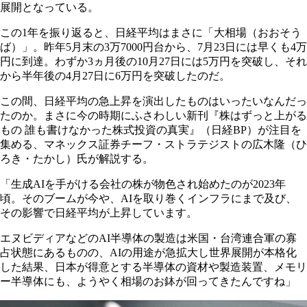
展開となっている。
この1年を振り返ると、日経平均はまさに「大相場（おおそう
ば）」。昨年5月末の3万7000円台から、7月23日には早くも4万
円に到達。わずか3ヵ月後の10月27日には5万円を突破し、それ
から半年後の4月27日に6万円を突破したのだ。
この間、日経平均の急上昇を演出したものはいったいなんだっ
たのか。まさに今の時期にふさわしい新刊『株はずっと上がる
もの 誰も書けなかった株式投資の真実』（日経BP）が注目を
集める、マネックス証券チーフ・ストラテジストの広木隆（ひ
ろき・たかし）氏が解説する。
「生成AIを手がける会社の株が物色され始めたのが2023年
頃。そのブームが今や、AIを取り巻くインフラにまで及び、
その影響で日経平均が上昇しています。
エヌビディアなどのAI半導体の製造は米国・台湾連合軍の寡
占状態にあるものの、AIの用途が急拡大し世界展開が本格化
した結果、日本が得意とする半導体の資材や製造装置、メモリ
ー半導体にも、ようやく相場のお鉢が回ってきたんですね」