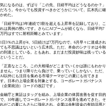
気になるのは、ずばり「この先、日経平均はどうなるのか？」
だろう。今からでも投資すべきかどうかについて、広木氏に確
かめた。
「日経平均は3年連続で3割を超える上昇率を記録しており、こ
れは異例の勢いです。さらにAIブームが続くなら、日経平均7
万円はすでに射程距離とみています」
1日3％の上昇が4、5日続けば7万円なので、6月早々に達成され
ても不思議はないという広木氏。ただ、本命のシナリオは今秋
の到達としている。ともあれ、まだまだ投資妙味は残っている
ということだ。
「正直なところ、この大相場がどこまでいくかは誰にもわかり
ません。つまり降りたら負けで、乗っていくしかない。ただ、
AI以外にも注目を集める市場テーマがこの夏にも出てきま
す。日本の上場企業を対象とする、コーポレートガバナンス
（企業統治）コードの改訂です」
金融庁と東証はタッグを組み、上場企業の体質改善を促す目的
で、10年越しでコーポレートガバナンス改革を進めてきた。そ
れがこの夏にもさらに強化され、企業は余剰資金の有効活用と