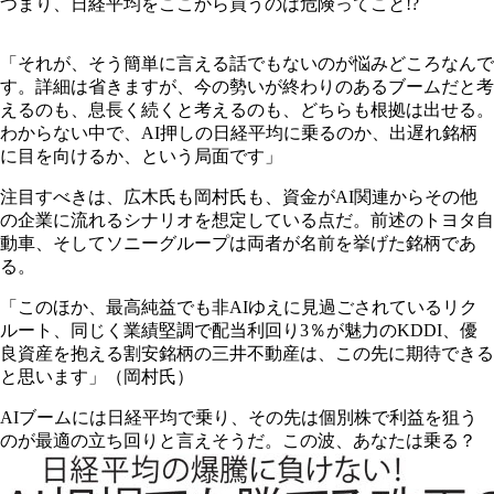
つまり、日経平均をここから買うのは危険ってこと!?
「それが、そう簡単に言える話でもないのが悩みどころなんで
す。詳細は省きますが、今の勢いが終わりのあるブームだと考
えるのも、息長く続くと考えるのも、どちらも根拠は出せる。
わからない中で、AI押しの日経平均に乗るのか、出遅れ銘柄
に目を向けるか、という局面です」
注目すべきは、広木氏も岡村氏も、資金がAI関連からその他
の企業に流れるシナリオを想定している点だ。前述のトヨタ自
動車、そしてソニーグループは両者が名前を挙げた銘柄であ
る。
「このほか、最高純益でも非AIゆえに見過ごされているリク
ルート、同じく業績堅調で配当利回り3％が魅力のKDDI、優
良資産を抱える割安銘柄の三井不動産は、この先に期待できる
と思います」（岡村氏）
AIブームには日経平均で乗り、その先は個別株で利益を狙う
のが最適の立ち回りと言えそうだ。この波、あなたは乗る？