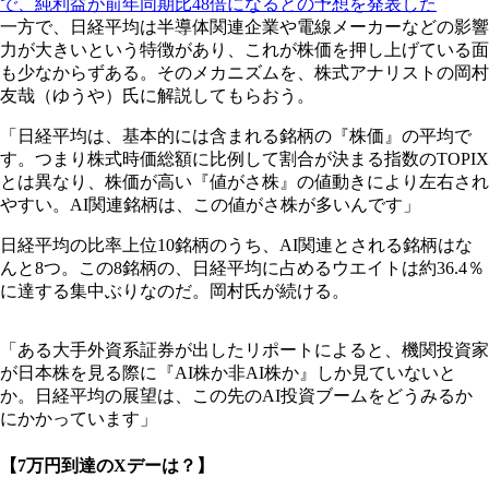
で、純利益が前年同期比48倍になるとの予想を発表した
一方で、日経平均は半導体関連企業や電線メーカーなどの影響
力が大きいという特徴があり、これが株価を押し上げている面
も少なからずある。そのメカニズムを、株式アナリストの岡村
友哉（ゆうや）氏に解説してもらおう。
「日経平均は、基本的には含まれる銘柄の『株価』の平均で
す。つまり株式時価総額に比例して割合が決まる指数のTOPIX
とは異なり、株価が高い『値がさ株』の値動きにより左右され
やすい。AI関連銘柄は、この値がさ株が多いんです」
日経平均の比率上位10銘柄のうち、AI関連とされる銘柄はな
んと8つ。この8銘柄の、日経平均に占めるウエイトは約36.4％
に達する集中ぶりなのだ。岡村氏が続ける。
「ある大手外資系証券が出したリポートによると、機関投資家
が日本株を見る際に『AI株か非AI株か』しか見ていないと
か。日経平均の展望は、この先のAI投資ブームをどうみるか
にかかっています」
【7万円到達のXデーは？】