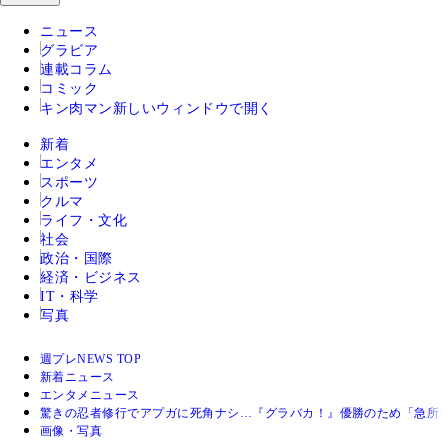
ニュース
グラビア
連載コラム
コミック
キン肉マン
新しいウィンドウで開く
新着
エンタメ
スポーツ
クルマ
ライフ・文化
社会
政治・国際
経済・ビジネス
IT・科学
写真
週プレNEWS TOP
新着ニュース
エンタメニュース
驚きの忍者修行でアプガに死角ナシ…『グラバカ！』優勝のため「急所
画像・写真