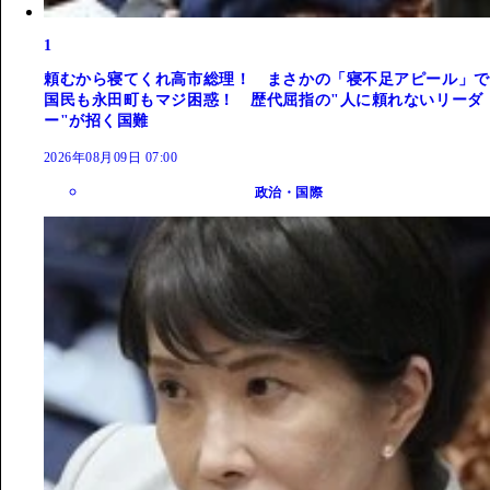
1
頼むから寝てくれ高市総理！ まさかの「寝不足アピール」で
国民も永田町もマジ困惑！ 歴代屈指の"人に頼れないリーダ
ー"が招く国難
2026年08月09日 07:00
政治・国際