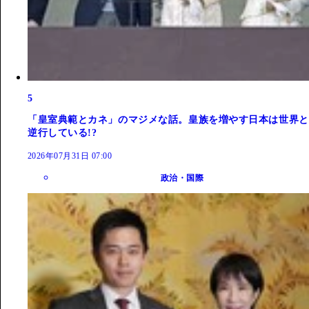
5
「皇室典範とカネ」のマジメな話。皇族を増やす日本は世界と
逆行している!?
2026年07月31日 07:00
政治・国際