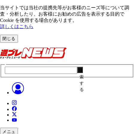
当サイトでは当社の提携先等がお客様のニーズ等について調
査・分析したり、お客様にお勧めの広告を表⽰する⽬的で
Cookie を使⽤する場合があります。
詳しくはこちら
閉じる
検
索
す
る
メニュ