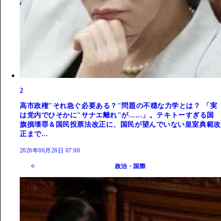
2
高市政権"それ急ぐ必要ある？"問題の不穏な力学とは？ 「実
は党内でひそかに"サナエ離れ"が......」。テキトーすぎる国
旗損壊罪＆国民投票法改正に、国民が望んでいない皇室典範改
正まで...
2026年06月28日 07:00
政治・国際