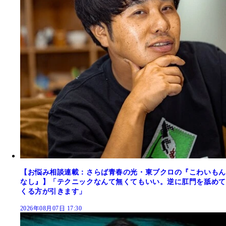
【お悩み相談連載：さらば青春の光・東ブクロの『こわいもん
なし』】「テクニックなんて無くてもいい。逆に肛門を舐めて
くる方が引きます」
2026年08月07日 17:30