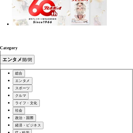
Category
エンタメ
開/閉
総合
エンタメ
スポーツ
クルマ
ライフ・文化
社会
政治・国際
経済・ビジネス
IT・科学