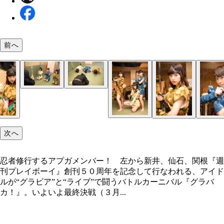
前へ
次へ
忍者修行するアプガメンバー！ 左から新井、仙石、関根『週
刊プレイボーイ』創刊５０周年を記念して行なわれる、アイド
ルが“グラビア”と“ライブ”で闘うバトルカーニバル『グラバ
カ！』。いよいよ最終決戦（３月...