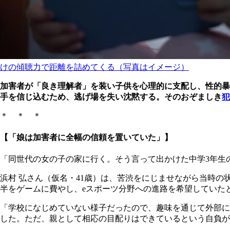
けの傾聴力で距離を詰めてくる（写真はイメージ）
加害者が「良き理解者」を装い子供を心理的に支配し、性的暴
手を信じ込むため、逃げ場を失い沈黙する。そのおぞましき
犯
＊ ＊ ＊
【「娘は加害者に全幅の信頼を置いていた」】
「同世代の女の子の家に行く。そう言って出かけた中学3年生
浜村 弘さん（仮名・41歳）は、苦渋をにじませながら当時
半をゲームに費やし、eスポーツ分野への進路を希望していた
「学校になじめていない様子だったので、趣味を通じて外部に
した。ただ、親として相応の目配りはできているという自負が