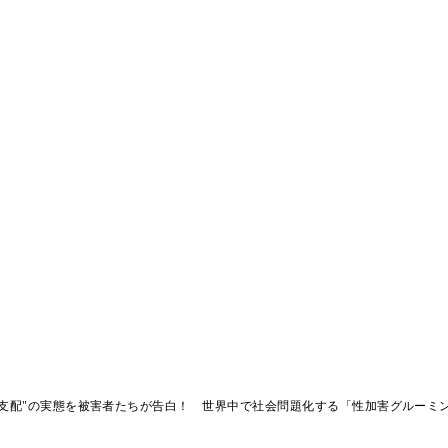
室支配"の実態を被害者たちが告白！ 世界中で社会問題化する「性加害グルーミ