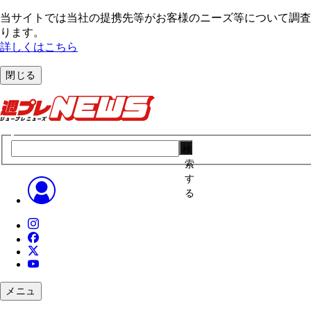
当サイトでは当社の提携先等がお客様のニーズ等について調査・
ります。
詳しくはこちら
閉じる
検
索
す
る
メニュ