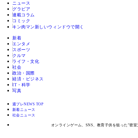
ニュース
グラビア
連載コラム
コミック
キン肉マン
新しいウィンドウで開く
新着
エンタメ
スポーツ
クルマ
ライフ・文化
社会
政治・国際
経済・ビジネス
IT・科学
写真
週プレNEWS TOP
新着ニュース
社会ニュース
オンラインゲーム、SNS、教育子供を狙った"密