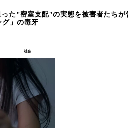
狙った"密室支配"の実態を被害者たちが
ング」の毒牙
社会