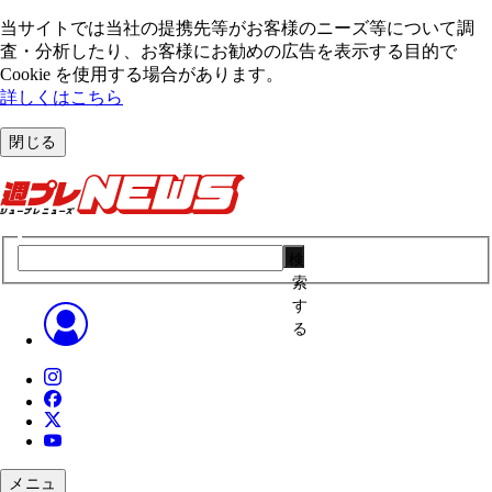
当サイトでは当社の提携先等がお客様のニーズ等について調
査・分析したり、お客様にお勧めの広告を表⽰する⽬的で
Cookie を使⽤する場合があります。
詳しくはこちら
閉じる
検
索
す
る
メニュ