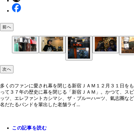
前へ
多くのファンに愛され幕を閉じる新宿ＪＡＭ
店長就任前から音楽業界に身を置く石塚氏。昨今の
スピッツがメジャーデビューする前に貼っていった
ブハウス事情を語る
ッカーを見に来た中学生
次へ
様々なバンドのステッカーに囲まれるスピッツのス
カー。古すぎて、もはや壁に同化している
多くのファンに愛され幕を閉じる新宿ＪＡＭ１２月３１日をも
って３７年の歴史に幕を閉じる「新宿ＪＡＭ」。かつて、スピ
ッツ、エレファントカシマシ、ザ・ブルーハーツ、氣志團など
落書きはもちろん、更衣室のカギすらも壊れ、すべ
名だたるバンドを輩出した老舗ライ...
ボロボロの控え室
この記事を読む