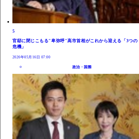
5
官邸に閉じこもる"卑弥呼"高市首相がこれから迎える「3つの
危機」
2026年05月16日 07:00
政治・国際