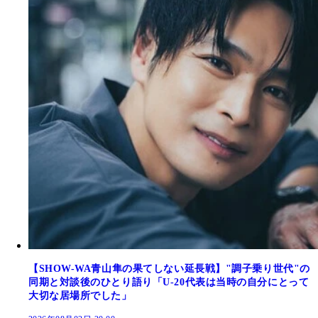
【SHOW-WA青山隼の果てしない延長戦】"調子乗り世代"の
同期と対談後のひとり語り「U-20代表は当時の自分にとって
大切な居場所でした」