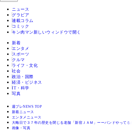
ニュース
グラビア
連載コラム
コミック
キン肉マン
新しいウィンドウで開く
新着
エンタメ
スポーツ
クルマ
ライフ・文化
社会
政治・国際
経済・ビジネス
IT・科学
写真
週プレNEWS TOP
新着ニュース
エンタメニュース
大晦日で３７年の歴史を閉じる老舗「新宿ＪＡＭ」ーーバンドやってるだ
画像・写真