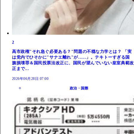
2
高市政権"それ急ぐ必要ある？"問題の不穏な力学とは？ 「実
は党内でひそかに"サナエ離れ"が......」。テキトーすぎる国
旗損壊罪＆国民投票法改正に、国民が望んでいない皇室典範改
正まで...
2026年06月28日 07:00
政治・国際