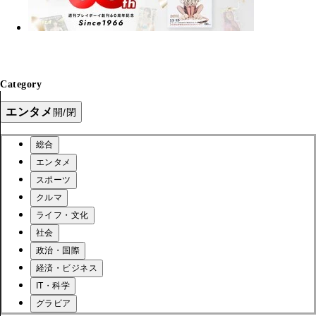
Category
エンタメ
開/閉
総合
エンタメ
スポーツ
クルマ
ライフ・文化
社会
政治・国際
経済・ビジネス
IT・科学
グラビア