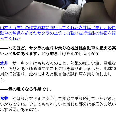
山本氏（右）の試乗取材に同行してくれた永井氏（左）。軽自
動車の常識を超えたサクラの上質で力強い走行性能の秘密を語
ってくれた
――なるほど。サクラの走りや乗り心地は軽自動車を超える高
いレベルにあります。どう磨き上げたんでしょうか？
永井
サーキットはもちろんのこと、勾配の厳しい道、雪道な
ど、ありとあらゆる道でテスト走行を繰り返しました。地球10
周分ほど走り、延べにすると数百台の試作車を乗り潰しまし
た。
――気の遠くなる作業です。
永井
やはりお客さまに安心して笑顔で乗り続けていただきた
いからですね。少しでもおかしいと感じた部分は徹底的に洗い
出す必要があるので。