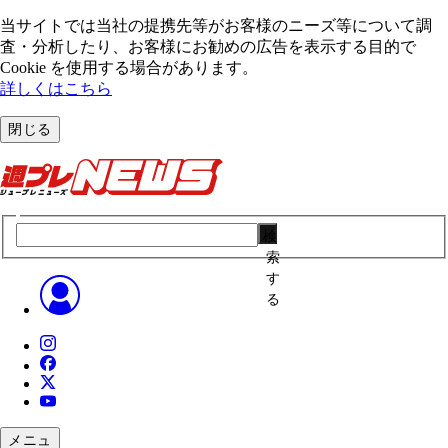
当サイトでは当社の提携先等がお客様のニーズ等について調
査・分析したり、お客様にお勧めの広告を表⽰する⽬的で
Cookie を使⽤する場合があります。
詳しくはこちら
閉じる
検
索
す
る
メニュ