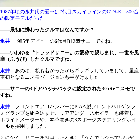
1987年頃の永井氏の愛車は7代目スカイラインのGTS-R。800台
の限定モデルだった
――最初に携わったクルマはなんですか？
永井
1985年デビューの6代目B12型サニーですね。
――いわゆる〝トラッドサニー〟の愛称で親しまれ、一世を風
靡（ふうび）したクルマですね。
永井
あの頃、私も若かったからギラギラしていまして、量産
車初となるニスモバージョンも手がけました。
――サニーの3ドアハッチバックに設定された305Reニスモで
すね。
永井
フロントエアロバンパーにPIAA製フロントハロゲンフ
ォグランプを組み込ませ、リアアンダースポイラーも装着し、
ホワイトメーターや、本革巻きの3スポークステアリングホイ
ールも採用しました。
とにかく、サニーを担当したときは「なんでもやっていいぞ」