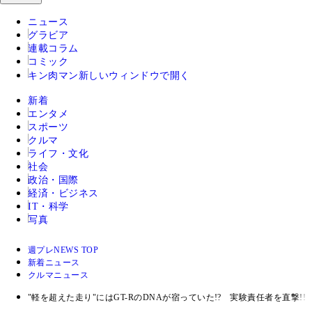
ニュース
グラビア
連載コラム
コミック
キン肉マン
新しいウィンドウで開く
新着
エンタメ
スポーツ
クルマ
ライフ・文化
社会
政治・国際
経済・ビジネス
IT・科学
写真
週プレNEWS TOP
新着ニュース
クルマニュース
"軽を超えた走り"にはGT-RのDNAが宿っていた!? 実験責任者を直撃