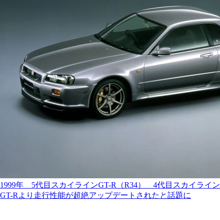
1999年 5代目スカイラインGT-R（R34） 4代目スカイライン
GT-Rより走行性能が超絶アップデートされたと話題に