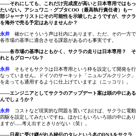
――それにしても、これだけ完成度が高いと日本専用ではもっ
たいない。アシュワニ・グプタCOO（最高執行責任者）も一
部ジャーナリストにその可能性を示唆したようですが、サクラ
を海外で売る予定はありませんか？
永井
確かにそういう声は社内にあります。ただ、その一方で
各市場の基準に適合させる課題があるのも事実です。
――各市場の基準はともかく、サクラの走りは日本専用？ そ
れともグローバル？
永井
そもそもサクラは日本専用という枠を設定して開発を行
なっていません。ドイツのサーキット「ニュルブルクリンク」
を走っても通用するように仕上げていますよ（ニッコリ）。
――エンジニアとしてサクラのアップデート案は頭の中にある
んでしょうか？
永井
コストなど現実的な問題を置いておけば、サクラに電動
四駆を設定してみたいですね。ほかにもいろいろ頭の中にあり
ますが......考え出すときりがない（笑）。
――日産に受け継がれる秘伝のタレという名のDNAをサクラ