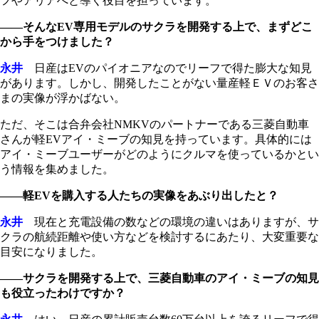
フやアリアへと導く役目を担っています。
――そんなEV専用モデルのサクラを開発する上で、まずどこ
から手をつけました？
永井
日産はEVのパイオニアなのでリーフで得た膨大な知見
があります。しかし、開発したことがない量産軽ＥＶのお客さ
まの実像が浮かばない。
ただ、そこは合弁会社NMKVのパートナーである三菱自動車
さんが軽EVアイ・ミーブの知見を持っています。具体的には
アイ・ミーブユーザーがどのようにクルマを使っているかとい
う情報を集めました。
――軽EVを購入する人たちの実像をあぶり出したと？
永井
現在と充電設備の数などの環境の違いはありますが、サ
クラの航続距離や使い方などを検討するにあたり、大変重要な
目安になりました。
――サクラを開発する上で、三菱自動車のアイ・ミーブの知見
も役立ったわけですか？