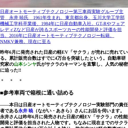
日産オートモーティブテクノロジー第三車両実験グループ主
管 永井 暁氏 1961年生まれ、東京都出身。玉川大学工学部
機械工学科卒業後、1984年に日産自動車入社。GT-Rやフェア
レディZなど日産が誇るスポーツカーの性能開発と評価を担
当。2016年に日産オートモーティブテクノロジー転籍。
NMKV兼務。現在に至る
昨年6月に発売された日産の軽EV「サクラ」が売れに売れてい
る。累計販売台数はすでに4万台を突破したという。自動車研
究家の
山本シンヤ
氏がサクラのキーマンを直撃し、人気の秘密
に迫った!!
＊ ＊ ＊
■参考車両で箱根に通い詰める
――本日は日産オートモーティブテクノロジー実験部門の責任
者である
永井 暁
（ながい・あきら）さんにお話を伺います。
永井さんは昨年6月に発売された日産の軽EV「サクラ」の性能
開発と評価を担当された人物です。ちなみに現在までのサクラ