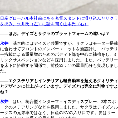
日産グローバル本社前にある充電スタンドに滑り込んだサクラ
を挟み、永井氏（左）に話を聞く山本氏（右）
――ほお。デイズとサクラのプラットフォームの違いは？
永井
基本的にはデイズと共通ですが、サクラはモーター搭載
に合わせてフロントのメンバーユニットを新設計し、バッテリ
ー搭載による重量増のためのボディ下部を中心に補強をし、3
リンクサスペンションなどを採用しました。また、バッテリー
を床下に搭載する関係で、前後55：45の重量配分も実現しまし
た。
――エクステリアもインテリアも軽自動車を超えるクオリティ
とデザインに仕上がっています。デイズとは完全に別物ですよ
ね？
永井
はい。統合型インターフェイスディスプレー、2本スポ
ークのステアリングなどを採用しました。サクラはデイズ／ル
ークスの兄弟車ではなく、日産のEVの入り口です。要はリー