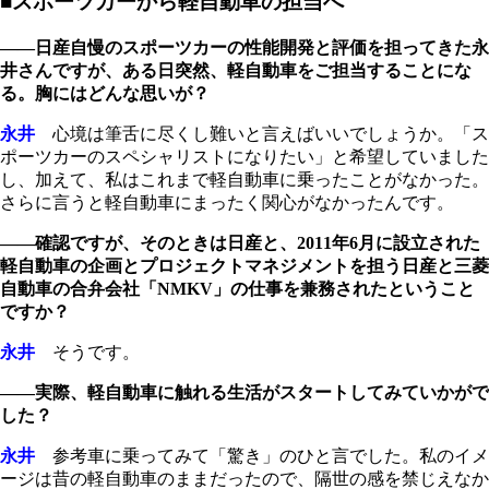
■スポーツカーから軽自動車の担当へ
――日産自慢のスポーツカーの性能開発と評価を担ってきた永
井さんですが、ある日突然、軽自動車をご担当することにな
る。胸にはどんな思いが？
永井
心境は筆舌に尽くし難いと言えばいいでしょうか。「ス
ポーツカーのスペシャリストになりたい」と希望していました
し、加えて、私はこれまで軽自動車に乗ったことがなかった。
さらに言うと軽自動車にまったく関心がなかったんです。
――確認ですが、そのときは日産と、2011年6月に設立された
軽自動車の企画とプロジェクトマネジメントを担う日産と三菱
自動車の合弁会社「NMKV」の仕事を兼務されたということ
ですか？
永井
そうです。
――実際、軽自動車に触れる生活がスタートしてみていかがで
した？
永井
参考車に乗ってみて「驚き」のひと言でした。私のイメ
ージは昔の軽自動車のままだったので、隔世の感を禁じえなか