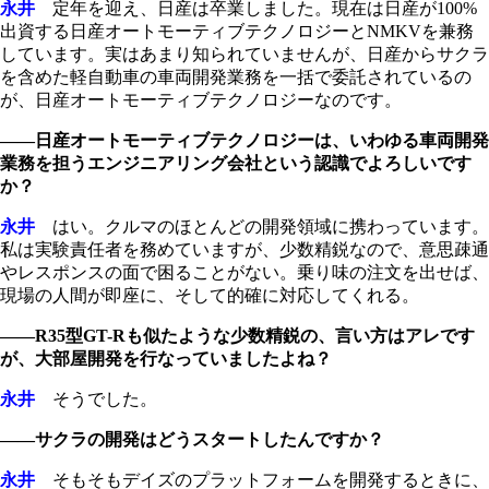
永井
定年を迎え、日産は卒業しました。現在は日産が100%
出資する日産オートモーティブテクノロジーとNMKVを兼務
しています。実はあまり知られていませんが、日産からサクラ
を含めた軽自動車の車両開発業務を一括で委託されているの
が、日産オートモーティブテクノロジーなのです。
――日産オートモーティブテクノロジーは、いわゆる車両開発
業務を担うエンジニアリング会社という認識でよろしいです
か？
永井
はい。クルマのほとんどの開発領域に携わっています。
私は実験責任者を務めていますが、少数精鋭なので、意思疎通
やレスポンスの面で困ることがない。乗り味の注文を出せば、
現場の人間が即座に、そして的確に対応してくれる。
――R35型GT-Rも似たような少数精鋭の、言い方はアレです
が、大部屋開発を行なっていましたよね？
永井
そうでした。
――サクラの開発はどうスタートしたんですか？
永井
そもそもデイズのプラットフォームを開発するときに、