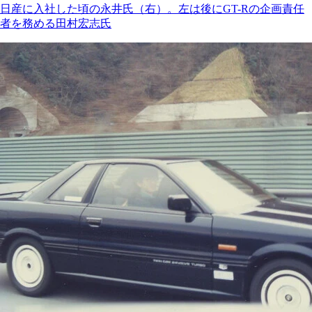
日産に入社した頃の永井氏（右）。左は後にGT-Rの企画責任
者を務める田村宏志氏