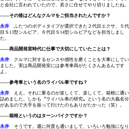
と会社に言われていたので、若さに任せてやり切りましたね。
――その後はどんなクルマをご担当されたんですか？
永井
ふたつのボディタイプが選択できた２代目エクサ、５代
目Ｓ13型シルビア、６代目Ｓ14型シルビアなどを担当しまし
た。
――商品開発室時代に仕事で大切にしていたことは？
永井
クルマに対するセンスや感性を磨くことを大事にしてい
ました。実は商品開発室には参考車両がたくさんあるんです
よ。
――参考車という名のライバル車ですね？
永井
ええ。それに乗るのが楽しくて、楽しくて。箱根に通い
詰めました。しかも〝ライバル車の研究〟という名の大義名分
があるので大手を振って行けたのもありがたかった（笑）。
――箱根というのはターンパイクですか？
永井
そうです。週に何度も通いまして、いろいろ勉強になり