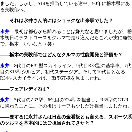
ました。しかし、S14を担当している途中、90年に栃木県にあ
る実験部へ。
――それは永井さん的にはショックな出来事でした？
永井
最初は都心から離れることは嫌だなと思いましたが、栃
木初日にテストコースをクルマで走り込んだらこれが実に痛快
で。栃木、いいなと（笑）。
――栃木の実験部ではどんなクルマの性能開発と評価を？
永井
8代目のR32型スカイライン、9代目R33型の基準車、7代
目のS15型シルビア、初代ステージア。そして10代目となる
R34型スカイラインは、ほぼGT-Rを見ましたね。
――フェアレディZは？
永井
5代目のZ33型、6代目のZ34型を担当し、R35型のGT-R
に携わることに。その後はリーフも少しだけ担当しましたね。
――要するに永井さんは日産の金看板とも言える、スポーツ系
のクルマを基本的にはご担当されてきたと？