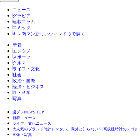
ニュース
グラビア
連載コラム
コミック
キン肉マン
新しいウィンドウで開く
新着
エンタメ
スポーツ
クルマ
ライフ・文化
社会
政治・国際
経済・ビジネス
IT・科学
写真
週プレNEWS TOP
新着ニュース
ライフ・文化ニュース
大人気のブランド時計レンタル。意外と知らない？ 高級腕時計のスゴさ
画像・写真