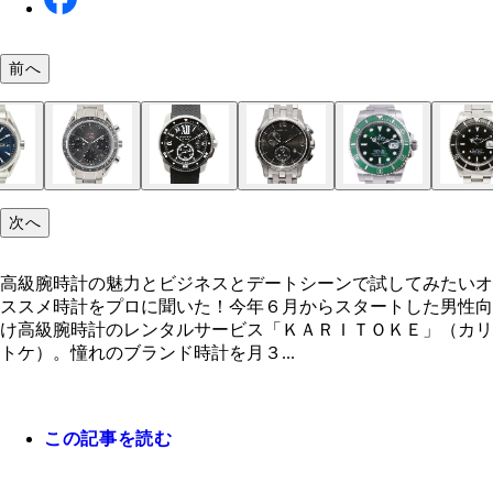
前へ
高級腕時計の魅力とビジネスとデートシーンで試し
品質・製造ともに完璧な高級時計。ダントツの人気
クローバーラボの小川紀暁さん（左）、有楽町マル
たいオススメ時計をプロに聞いた！
はりロレックス
菅原広行さん
次へ
高級腕時計の魅力とビジネスとデートシーンで試してみたいオ
ススメ時計をプロに聞いた！今年６月からスタートした男性向
け高級腕時計のレンタルサービス「ＫＡＲＩＴＯＫＥ」（カリ
ＩＷＣ ポルトギーゼ クロノグラフ
オメガ シーマスター アクアテラ アニュアルカ
オメガ スピードマスター デイト
カルティエ カリブル ドゥ カルティエダイバー
ハミルトン ジャズマスター クロノグラフ
ロレックス サブマリーナデイト
ロレックス サブマリーナ デイト
トケ）。憧れのブランド時計を月３...
ダー
この記事を読む