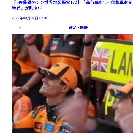
【#佐藤優のシン世界地図探索172】「高市幕府≒三代将軍家光
時代」が到来!?
2026年08月07日 07:00
政治・国際