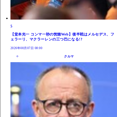
5
【堂本光一 コンマ一秒の恍惚Web】後半戦はメルセデス、フ
ェラーリ、マクラーレンの三つ巴になる!?
2026年08月07日 08:00
クルマ