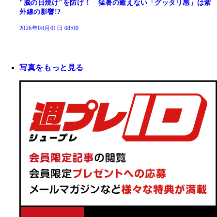
"脳の日焼け"を防げ！ 猛暑の癒えない「グッタリ感」は紫
外線の影響!?
2026年08月01日 08:00
写真をもっと見る