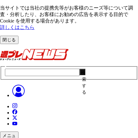
当サイトでは当社の提携先等がお客様のニーズ等について調
査・分析したり、お客様にお勧めの広告を表⽰する⽬的で
Cookie を使⽤する場合があります。
詳しくはこちら
閉じる
検
索
す
る
メニュ