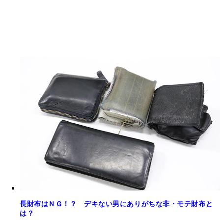
長財布はＮＧ！？ デキない男にありがちな非・モテ財布と
は？