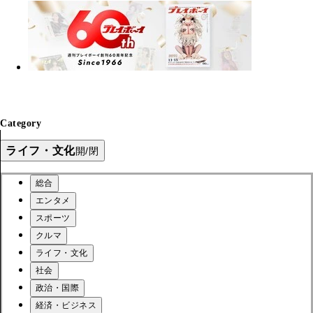
Category
ライフ・文化
開/閉
総合
エンタメ
スポーツ
クルマ
ライフ・文化
社会
政治・国際
経済・ビジネス