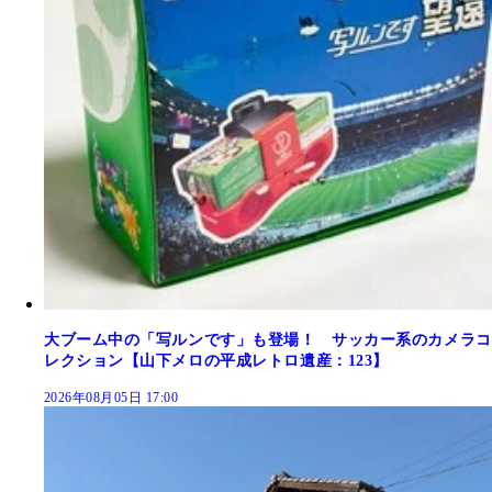
大ブーム中の「写ルンです」も登場！ サッカー系のカメラコ
レクション【山下メロの平成レトロ遺産：123】
2026年08月05日 17:00