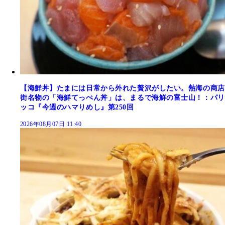
【海鮮丼】たまには日常から外れた贅沢がしたい。熱海の商店
街名物の「海鮮てっぺん丼」は、まるで海鮮の富士山！：パリ
ッコ『今週のハマりめし』第250回
2026年08月07日 11:40