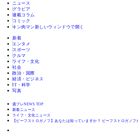
ニュース
グラビア
連載コラム
コミック
キン肉マン
新しいウィンドウで開く
新着
エンタメ
スポーツ
クルマ
ライフ・文化
社会
政治・国際
経済・ビジネス
IT・科学
写真
週プレNEWS TOP
新着ニュース
ライフ・文化ニュース
【ビーフストロガノフ】あなたは知っていますか？ ビーフストロガノフ