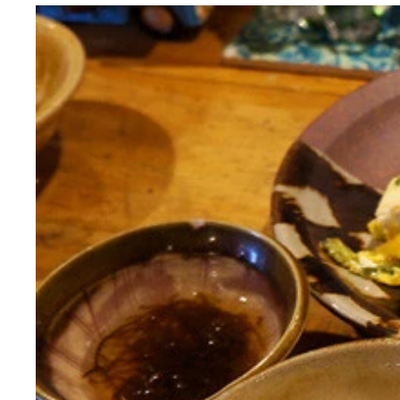
「Cafe RUSSIA」
店内
おすすめの組み合わせ
ウォッカで乾杯
「ボルシチ（ハーフサイズ）」
とても美味しい
これがビーフストロガノフ！
恍惚のストロガノフタイム
サービスのデザート