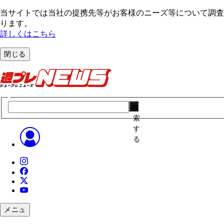
当サイトでは当社の提携先等がお客様のニーズ等について調査・
ります。
詳しくはこちら
閉じる
検
索
す
る
メニュ