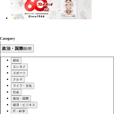
Category
政治・国際
開/閉
総合
エンタメ
スポーツ
クルマ
ライフ・文化
社会
政治・国際
経済・ビジネス
IT・科学