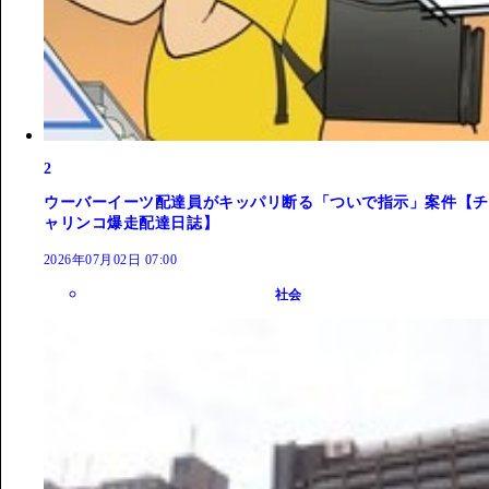
2
ウーバーイーツ配達員がキッパリ断る「ついで指示」案件【チ
ャリンコ爆走配達日誌】
2026年07月02日 07:00
社会