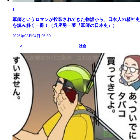
1
軍師というロマンが投影されてきた物語から、日本人の精神史
を読み解く一冊！（呉座勇一著『軍師の日本史』）
2026年08月04日 06:30
社会