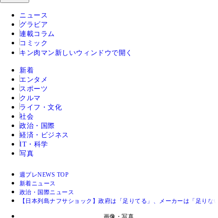
ニュース
グラビア
連載コラム
コミック
キン肉マン
新しいウィンドウで開く
新着
エンタメ
スポーツ
クルマ
ライフ・文化
社会
政治・国際
経済・ビジネス
IT・科学
写真
週プレNEWS TOP
新着ニュース
政治・国際ニュース
【日本列島ナフサショック】政府は「足りてる」、メーカーは「足りな
画像・写真