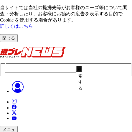
当サイトでは当社の提携先等がお客様のニーズ等について調
査・分析したり、お客様にお勧めの広告を表⽰する⽬的で
Cookie を使⽤する場合があります。
詳しくはこちら
閉じる
検
索
す
る
メニュ