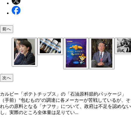
前へ
4月26日、東京湾に到着した米国産原油を積んだタ
1973年、オイルショックによるモノ不足への不安
ー。政府や石油元売りは中東のホルムズ海峡を通ら
「ナフサ」は原油精製の過程で得られる透明な液体
ーパーに殺到した客たち。この混乱の再来を避ける
ルートで原油調達を進めている
カルビー「ポテトチップス」の「石油原料節約パッ
リ袋や食品容器などのプラスチック製品や合成ゴム
政府はさまざまな手を尽くすが……
ジ」（手前）
料、洗剤などさまざまな製品の原料になる
次へ
カルビー「ポテトチップス」の「石油原料節約パッケージ」
（手前）"包むもの"の調達に各メーカーが苦戦しているが、そ
れらの原料となる「ナフサ」について、政府は不足を認めない
し、実際のところ全体量は足りてい...