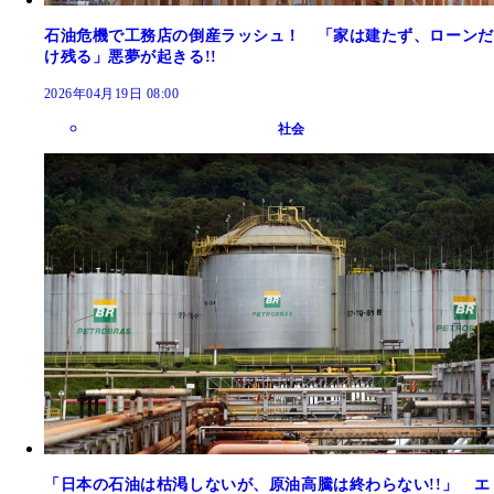
石油危機で工務店の倒産ラッシュ！ 「家は建たず、ローンだ
け残る」悪夢が起きる!!
2026年04月19日 08:00
社会
「日本の石油は枯渇しないが、原油高騰は終わらない!!」 エ