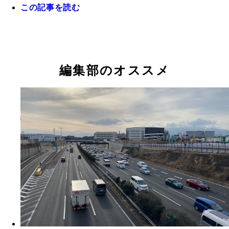
高市早苗首相は調達先の多角化などで、ナフサを使
この記事を読む
化学製品の国内供給は「年を越えて継続できる見込
なった」と強調する
高知県の銘菓「ミレービスケット」（野村煎豆加工
経済産業省はナフサなどの石油製品の供給不安への
の「ミレー超ビッグパック」（写真とは別の商品）
として事業者向けの情報提供・相談窓口を設置（写
チャック付きの大袋の在庫不足のため、4月下旬か
赤澤亮正経産相）
停止した
編集部のオススメ