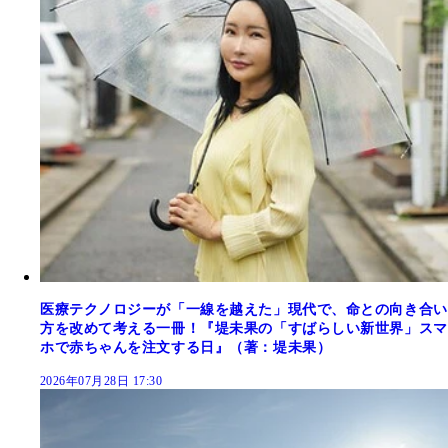
医療テクノロジーが「一線を越えた」現代で、命との向き合い
方を改めて考える一冊！『堤未果の「すばらしい新世界」スマ
ホで赤ちゃんを注文する日』（著：堤未果）
2026年07月28日 17:30