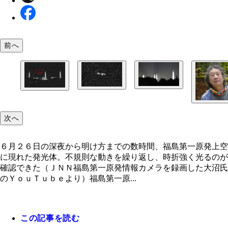
前へ
福島第一原発から約２.５ｋｍの場所にある双葉町
赤枠部分の拡大
取材班は、現地で謎の光を確かめるべく福島第一原
６号線沿いで空を見上げたが、謎の光らしきものを
見渡せる滝川ダム近くでカメラを構えた。すると、
することはできなかった
左から右に動く光を複数確認できた（赤枠部分）
次へ
６月２６日の深夜から明け方までの数時間、福島第一原発上空
に現れた発光体。不規則な動きを繰り返し、時折強く光るのが
ジャーナリストで福島第一原発ウオッチャーの大沼
確認できた（ＪＮＮ福島第一原発情報カメラを録画した大沼氏
氏。ＪＮＮライブカメラを観察していたところ画面
のＹｏｕＴｕｂｅより）福島第一原...
上空から次々と謎の光が現れた
この記事を読む