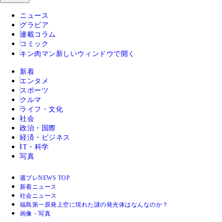
ニュース
グラビア
連載コラム
コミック
キン肉マン
新しいウィンドウで開く
新着
エンタメ
スポーツ
クルマ
ライフ・文化
社会
政治・国際
経済・ビジネス
IT・科学
写真
週プレNEWS TOP
新着ニュース
社会ニュース
福島第一原発上空に現れた謎の発光体はなんなのか？
画像・写真