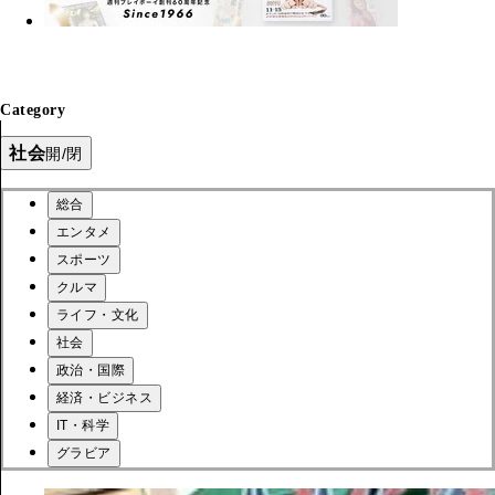
Category
社会
開/閉
総合
エンタメ
スポーツ
クルマ
ライフ・文化
社会
政治・国際
経済・ビジネス
IT・科学
グラビア