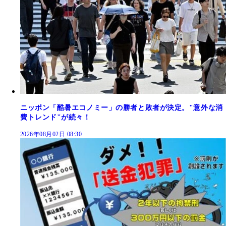
ニッポン「酷暑エコノミー」の勝者と敗者が決定。"意外な消
費トレンド"が続々！
2026年08月02日 08:30