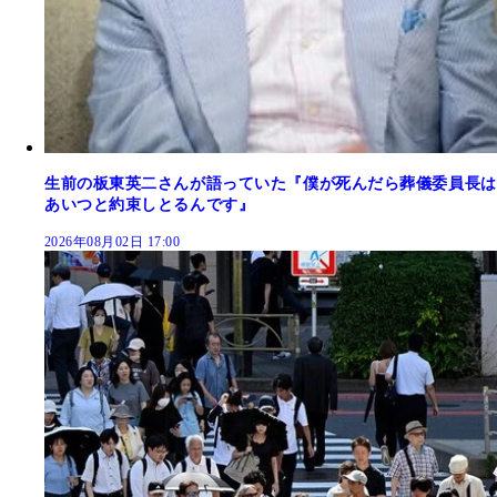
生前の板東英二さんが語っていた『僕が死んだら葬儀委員長は
あいつと約束しとるんです』
2026年08月02日 17:00