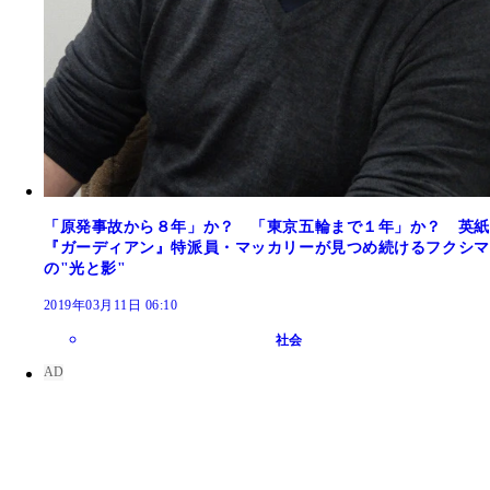
「原発事故から８年」か？ 「東京五輪まで１年」か？ 英紙
『ガーディアン』特派員・マッカリーが見つめ続けるフクシマ
の"光と影"
2019年03月11日 06:10
社会