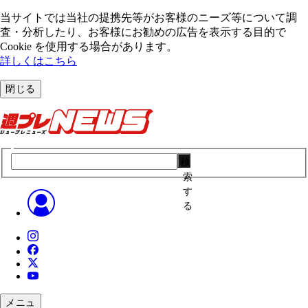
当サイトでは当社の提携先等がお客様のニーズ等について調
査・分析したり、お客様にお勧めの広告を表⽰する⽬的で
Cookie を使⽤する場合があります。
詳しくはこちら
閉じる
検
索
す
る
メニュ