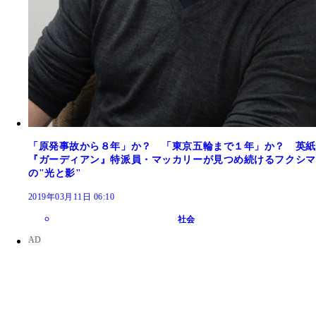
「原発事故から８年」か？ 「東京五輪まで１年」か？ 英紙
『ガーディアン』特派員・マッカリーが見つめ続けるフクシマ
の"光と影"
2019年03月11日 06:10
社会