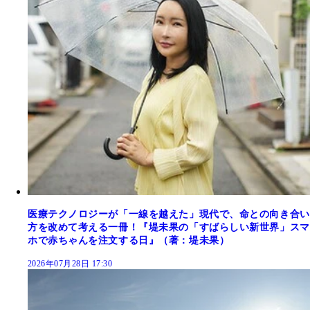
医療テクノロジーが「一線を越えた」現代で、命との向き合い
方を改めて考える一冊！『堤未果の「すばらしい新世界」スマ
ホで赤ちゃんを注文する日』（著：堤未果）
2026年07月28日 17:30