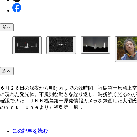
前へ
福島第一原発から約２.５ｋｍの場所にある双葉町
赤枠部分の拡大
取材班は、現地で謎の光を確かめるべく福島第一原
６号線沿いで空を見上げたが、謎の光らしきものを
見渡せる滝川ダム近くでカメラを構えた。すると、
することはできなかった
左から右に動く光を複数確認できた（赤枠部分）
次へ
６月２６日の深夜から明け方までの数時間、福島第一原発上空
に現れた発光体。不規則な動きを繰り返し、時折強く光るのが
ジャーナリストで福島第一原発ウオッチャーの大沼
確認できた（ＪＮＮ福島第一原発情報カメラを録画した大沼氏
氏。ＪＮＮライブカメラを観察していたところ画面
のＹｏｕＴｕｂｅより）福島第一原...
上空から次々と謎の光が現れた
この記事を読む