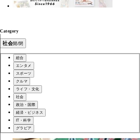
Category
社会
開/閉
総合
エンタメ
スポーツ
クルマ
ライフ・文化
社会
政治・国際
経済・ビジネス
IT・科学
グラビア