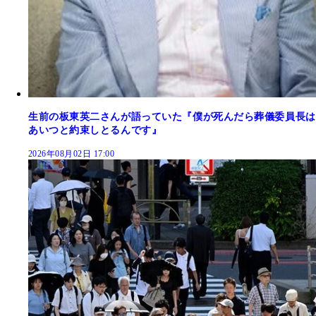
生前の板東英二さんが語っていた『僕が死んだら葬儀委員長は
あいつと約束しとるんです』
2026年08月02日 17:00