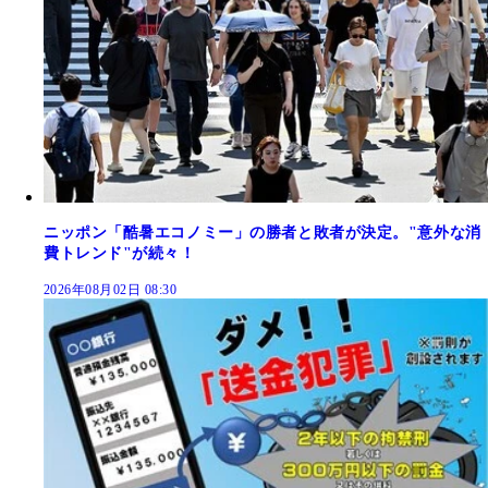
ニッポン「酷暑エコノミー」の勝者と敗者が決定。"意外な消
費トレンド"が続々！
2026年08月02日 08:30