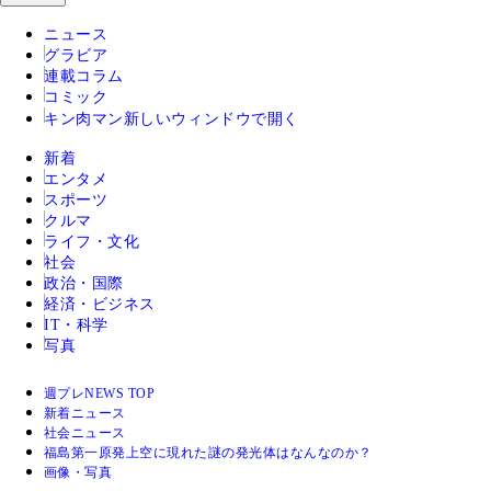
ニュース
グラビア
連載コラム
コミック
キン肉マン
新しいウィンドウで開く
新着
エンタメ
スポーツ
クルマ
ライフ・文化
社会
政治・国際
経済・ビジネス
IT・科学
写真
週プレNEWS TOP
新着ニュース
社会ニュース
福島第一原発上空に現れた謎の発光体はなんなのか？
画像・写真