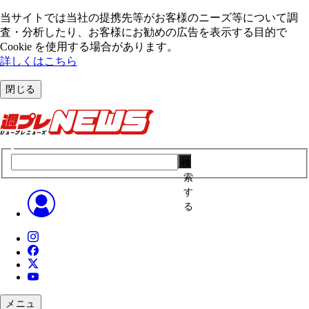
当サイトでは当社の提携先等がお客様のニーズ等について調
査・分析したり、お客様にお勧めの広告を表⽰する⽬的で
Cookie を使⽤する場合があります。
詳しくはこちら
閉じる
検
索
す
る
メニュ