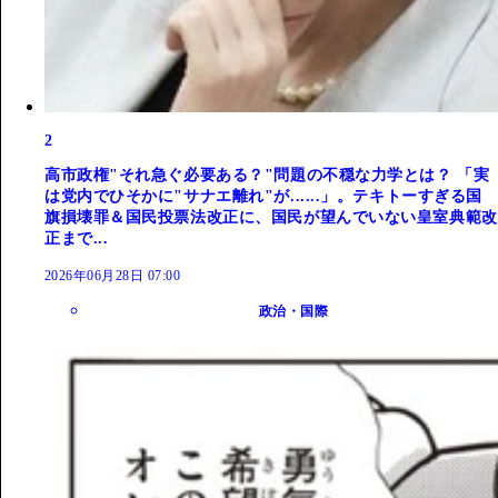
2
高市政権"それ急ぐ必要ある？"問題の不穏な力学とは？ 「実
は党内でひそかに"サナエ離れ"が......」。テキトーすぎる国
旗損壊罪＆国民投票法改正に、国民が望んでいない皇室典範改
正まで...
2026年06月28日 07:00
政治・国際