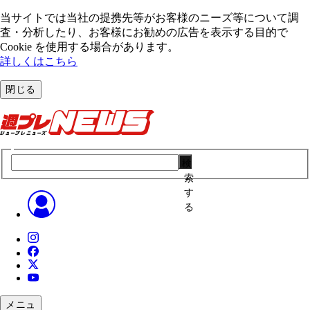
当サイトでは当社の提携先等がお客様のニーズ等について調
査・分析したり、お客様にお勧めの広告を表⽰する⽬的で
Cookie を使⽤する場合があります。
詳しくはこちら
閉じる
検
索
す
る
メニュ