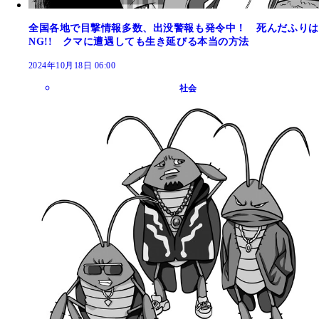
全国各地で目撃情報多数、出没警報も発令中！ 死んだふりは
NG!! クマに遭遇しても生き延びる本当の方法
2024年10月18日 06:00
社会