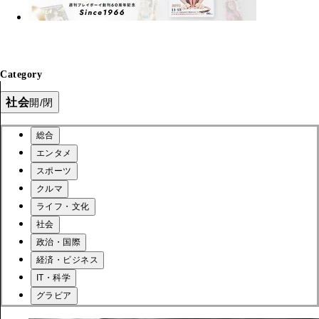
Category
社会
開/閉
総合
エンタメ
スポーツ
クルマ
ライフ・文化
社会
政治・国際
経済・ビジネス
IT・科学
グラビア