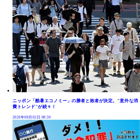
ニッポン「酷暑エコノミー」の勝者と敗者が決定。"意外な消
費トレンド"が続々！
2026年08月02日 08:30