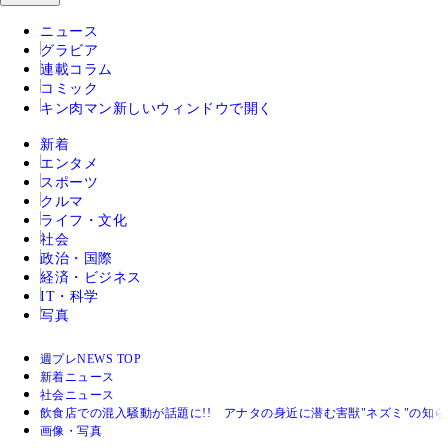
ニュース
グラビア
連載コラム
コミック
キン肉マン
新しいウィンドウで開く
新着
エンタメ
スポーツ
クルマ
ライフ・文化
社会
政治・国際
経済・ビジネス
IT・科学
写真
週プレNEWS TOP
新着ニュース
社会ニュース
飲食店での混入騒動が話題に!! アナタの身近に潜む害獣"ネズミ"の知
画像・写真