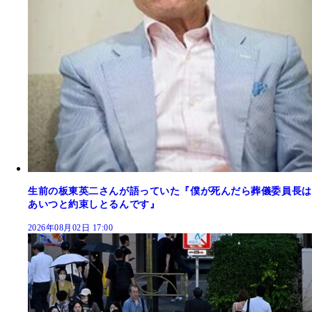
生前の板東英二さんが語っていた『僕が死んだら葬儀委員長は
あいつと約束しとるんです』
2026年08月02日 17:00