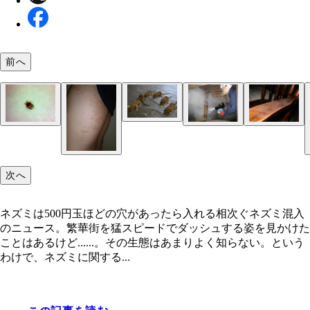
前へ
1回の出産で5、6匹が生まれる。赤ちゃんは悔しい
っとカワイイ
エアコンの内部までボロボロにかじる
電気配線をかじることもあり、最悪の場合火事にな
ネズミはダニまみれ。それを落とし、人に発疹など
駆除はネズミが嫌がる煙などで行なう
ネズミの足跡で侵入が発覚するケースも
次へ
とも
響を及ぼす
ネズミは500円玉ほどの穴があったら入れる相次ぐネズミ混入
のニュース。繁華街を猛スピードでダッシュする姿を見かけた
ことはあるけど......。その生態はあまりよく知らない。という
わけで、ネズミに関する...