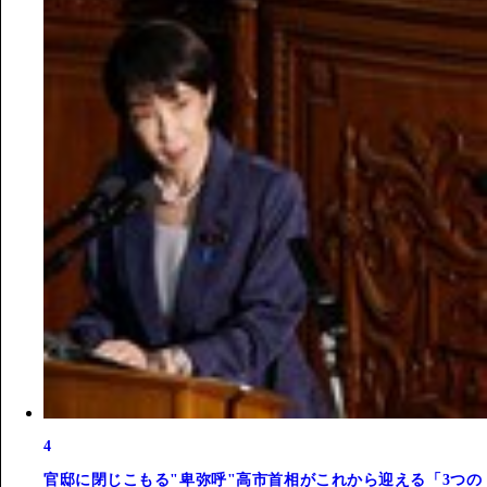
4
官邸に閉じこもる"卑弥呼"高市首相がこれから迎える「3つの