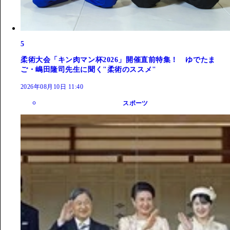
5
柔術大会「キン肉マン杯2026」開催直前特集！ ゆでたま
ご・嶋田隆司先生に聞く"柔術のススメ"
2026年08月10日 11:40
スポーツ