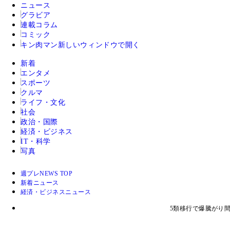
ニュース
グラビア
連載コラム
コミック
キン肉マン
新しいウィンドウで開く
新着
エンタメ
スポーツ
クルマ
ライフ・文化
社会
政治・国際
経済・ビジネス
IT・科学
写真
週プレNEWS TOP
新着ニュース
経済・ビジネスニュース
5類移行で爆騰がり