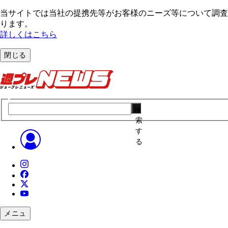
当サイトでは当社の提携先等がお客様のニーズ等について調査・
ります。
詳しくはこちら
閉じる
検
索
す
る
メニュ