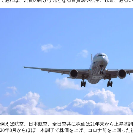
であれば、消費の向かう先となる百貨店や航空、鉄道、あるいは
例えば航空。日本航空、全日空共に株価は21年末から上昇基
20年8月からほぼ一本調子で株価を上げ、コロナ前を上回った