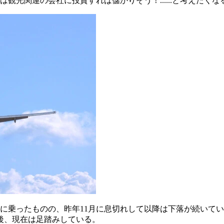
観光関連の会社に投資すれば儲かりそう！......と考えたく
調に乗ったものの、昨年11月に息切れして以降は下落が続いて
後、現在は足踏みしている。