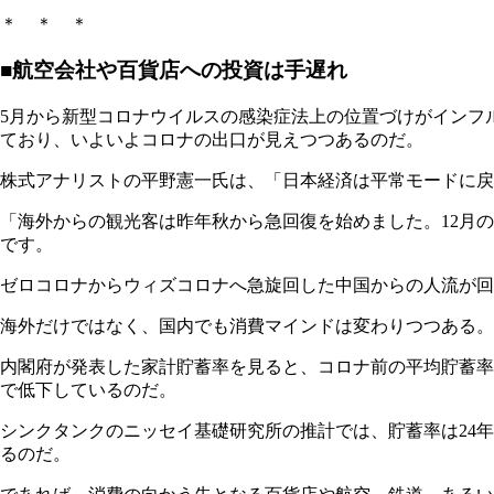
＊ ＊ ＊
■航空会社や百貨店への投資は手遅れ
5月から新型コロナウイルスの感染症法上の位置づけがインフ
ており、いよいよコロナの出口が見えつつあるのだ。
株式アナリストの平野憲一氏は、「日本経済は平常モードに戻
「海外からの観光客は昨年秋から急回復を始めました。12月の訪
です。
ゼロコロナからウィズコロナへ急旋回した中国からの人流が回
海外だけではなく、国内でも消費マインドは変わりつつある。
内閣府が発表した家計貯蓄率を見ると、コロナ前の平均貯蓄率は1.2
で低下しているのだ。
シンクタンクのニッセイ基礎研究所の推計では、貯蓄率は24
るのだ。