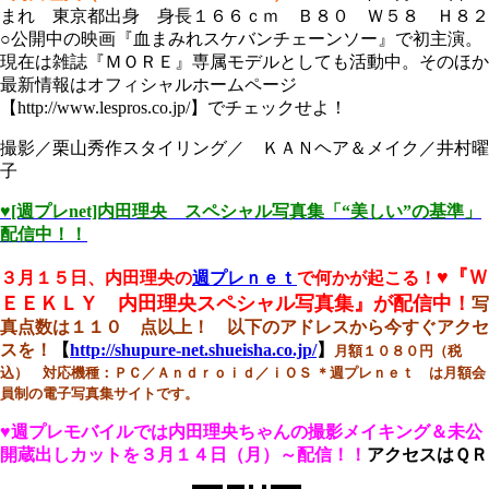
まれ 東京都出身 身長１６６ｃｍ Ｂ８０ Ｗ５８ Ｈ８２
○公開中の映画『血まみれスケバンチェーンソー』で初主演。
現在は雑誌『ＭＯＲＥ』専属モデルとしても活動中。そのほか
最新情報はオフィシャルホームページ
【http://www.lespros.co.jp/】でチェックせよ！
撮影／栗山秀作スタイリング／ ＫＡＮヘア＆メイク／井村曜
子
♥[週プレnet]内田理央 スペシャル写真集「“美しい”の基準」
配信中！！
♥『Ｗ
３月１５日、内田理央の
週プレｎｅｔ
で何かが起こる！
ＥＥＫＬＹ 内田理央スペシャル写真集』が配信中！
写
真点数は１１０ 点以上！ 以下のアドレスから今すぐアクセ
スを！
【
http://shupure-net.shueisha.co.jp/
】
月額１０８０円（税
込） 対応機種：ＰＣ／Ａｎｄｒｏｉｄ／ｉＯＳ
＊週プレｎｅｔ は月額会
員制の電子写真集サイトです。
♥週プレモバイルでは
内田理央ちゃんの撮影メイキング＆未公
開蔵出しカットを
３月１４日（月）～配信！！
アクセスはＱＲ