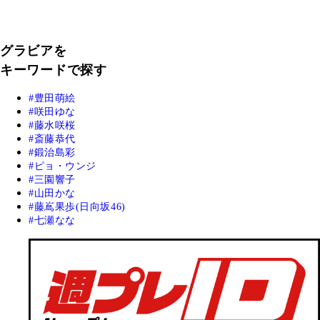
グラビアを
キーワードで探す
豊田萌絵
咲田ゆな
藤水咲桜
斎藤恭代
鍛治島彩
ピョ・ウンジ
三園響子
山田かな
藤嶌果歩(日向坂46)
七瀬なな