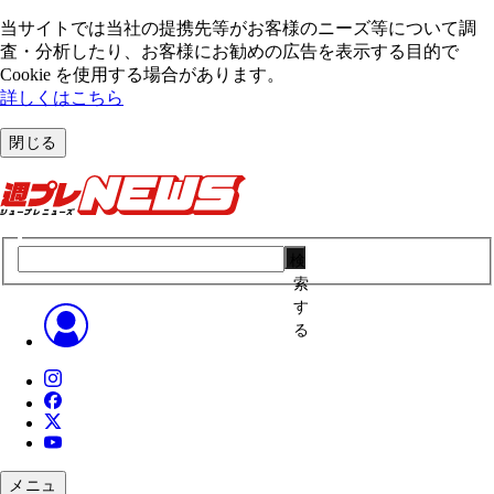
当サイトでは当社の提携先等がお客様のニーズ等について調
査・分析したり、お客様にお勧めの広告を表⽰する⽬的で
Cookie を使⽤する場合があります。
詳しくはこちら
閉じる
検
索
す
る
メニュ