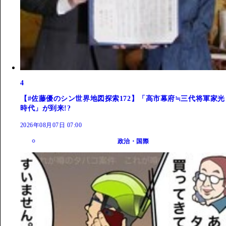
4
【#佐藤優のシン世界地図探索172】「高市幕府≒三代将軍家光
時代」が到来!?
2026年08月07日 07:00
政治・国際