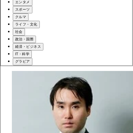
エンタメ
スポーツ
クルマ
ライフ・文化
社会
政治・国際
経済・ビジネス
IT・科学
グラビア