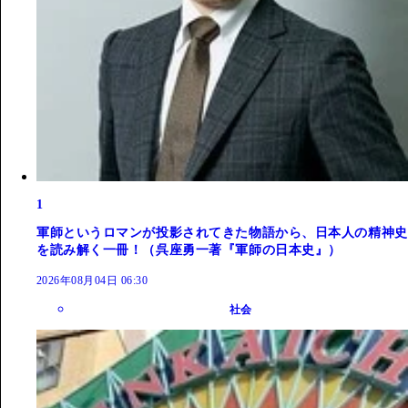
1
軍師というロマンが投影されてきた物語から、日本人の精神史
を読み解く一冊！（呉座勇一著『軍師の日本史』）
2026年08月04日 06:30
社会