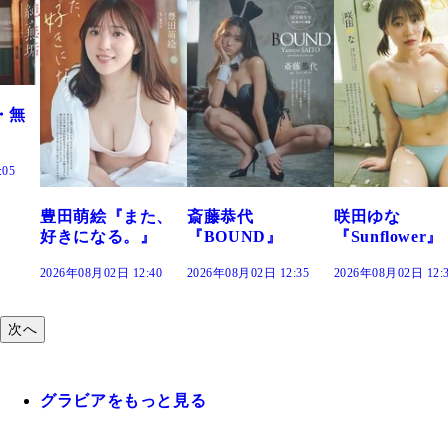
た、
斎藤恭代
咲田ゆな
藤水咲桜『花
』
『BOUND』
『Sunflower』
だまり』
:40
2026年08月02日 12:35
2026年08月02日 12:30
2026年08月02日 12:
次へ
グラビアをもっと見る