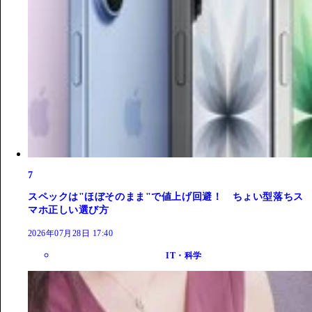
7
スペックは"ほぼそのまま"で値上げ回避！ ちょい型落ちス
マホ正しい選び方
2026年07月28日 17:40
IT・科学