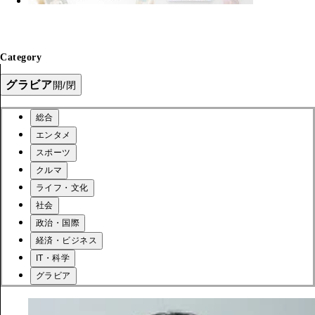
Category
グラビア
開/閉
総合
エンタメ
スポーツ
クルマ
ライフ・文化
社会
政治・国際
経済・ビジネス
IT・科学
グラビア