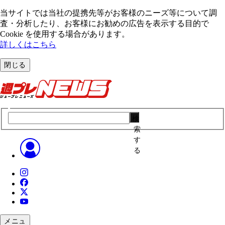
当サイトでは当社の提携先等がお客様のニーズ等について調
査・分析したり、お客様にお勧めの広告を表⽰する⽬的で
Cookie を使⽤する場合があります。
詳しくはこちら
閉じる
検
索
す
る
メニュ