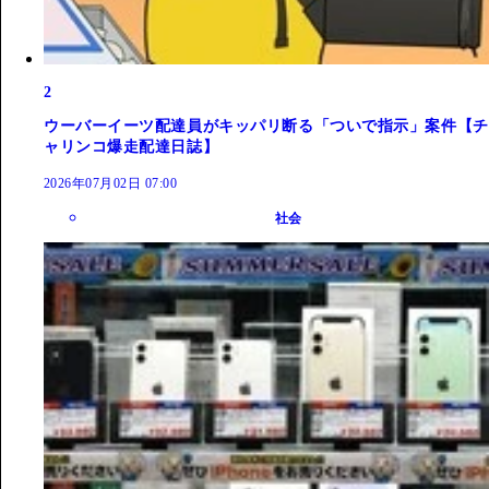
2
ウーバーイーツ配達員がキッパリ断る「ついで指示」案件【チ
ャリンコ爆走配達日誌】
2026年07月02日 07:00
社会