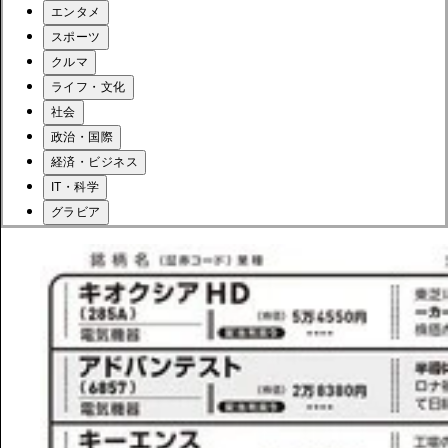
エンタメ
スポーツ
クルマ
ライフ・文化
社会
政治・国際
経済・ビジネス
IT・科学
グラビア