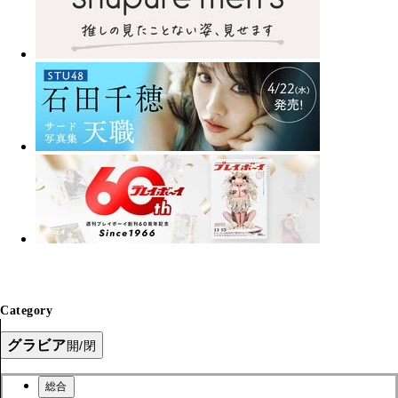
Category
グラビア
開/閉
総合