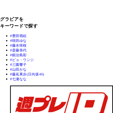
グラビアを
キーワードで探す
豊田萌絵
咲田ゆな
藤水咲桜
斎藤恭代
鍛治島彩
ピョ・ウンジ
三園響子
山田かな
藤嶌果歩(日向坂46)
七瀬なな