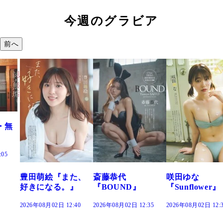
今週のグラビア
前へ
た、
斎藤恭代
咲田ゆな
藤水咲桜『花
』
『BOUND』
『Sunflower』
だまり』
:40
2026年08月02日 12:35
2026年08月02日 12:30
2026年08月02日 12: