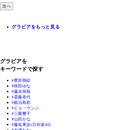
次へ
グラビアをもっと見る
グラビアを
キーワードで探す
豊田萌絵
咲田ゆな
藤水咲桜
斎藤恭代
鍛治島彩
ピョ・ウンジ
三園響子
山田かな
藤嶌果歩(日向坂46)