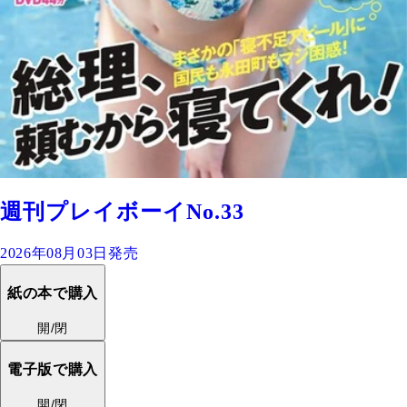
週刊プレイボーイNo.33
2026年08月03日発売
紙の本で購入
開/閉
電子版で購入
開/閉