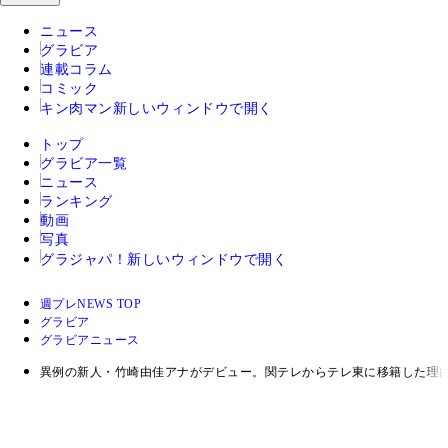
ニュース
グラビア
連載コラム
コミック
キン肉マン
新しいウィンドウで開く
トップ
グラビア一覧
ニュース
ランキング
動画
写真
グラジャパ！
新しいウィンドウで開く
週プレNEWS TOP
グラビア
グラビアニュース
異例の新人・竹崎由佳アナがデビュー。関テレからテレ東に移籍した理