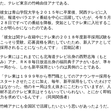
た。テレビ東京の竹崎由佳アナである。
彼女は青山学院大学を２０１５年に卒業後、関西テレビに入
社。報道やバラエティ番組を中心に活躍していたが、今年５月
２８日ですべての番組を降板。突如としてテレ東に入社するこ
とが明らかになったのである。
「彼女は関テレ在籍中にテレ東の２０１８年度新卒採用試験を
こっそり受験。応募資格を満たしていたため、新人アナとして
採用されることになったんです」（芸能記者）
テレ東にはこれまでにも北海道テレビ出身の西野志海（もと
み）アナ、ＲＫＢ毎日放送出身の福田典子アナがいるが、準キ
ー局から、しかも新卒採用というのは異例のことである。
「テレ東は１９９９年から専門職としてのアナウンサー採用を
スタートさせたことに加え、毎年、新卒採用をしていたわけで
はなかった。他のキー局は生え抜きにこだわっていますが、人
材不足のテレビ東京はそうもいっていられない。とにかく即戦
力を求めているんです」（同局関係者）
竹崎アナにも全国区で活躍したいという思いがあったようだ。