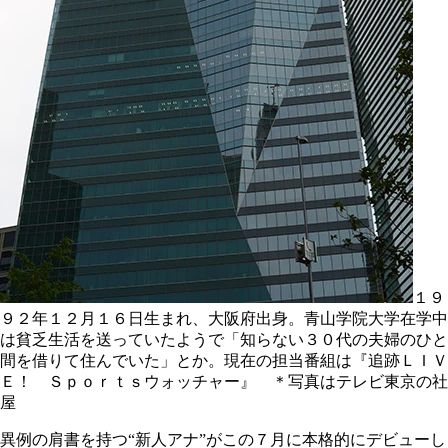
１９
９２年１２月１６日生まれ、大阪府出身。青山学院大学在学中
は貧乏生活を送っていたようで「知らない３０代の夫婦のひと
間を借りて住んでいた」とか。現在の担当番組は『追跡ＬＩＶ
Ｅ！ Ｓｐｏｒｔｓウォッチャー』 ＊写真はテレビ東京の社
屋
異例の肩書を持つ“新人アナ”がこの７月に本格的にデビューし