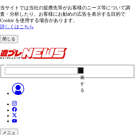
当サイトでは当社の提携先等がお客様のニーズ等について調
査・分析したり、お客様にお勧めの広告を表⽰する⽬的で
Cookie を使⽤する場合があります。
詳しくはこちら
閉じる
検
索
す
る
メニュ