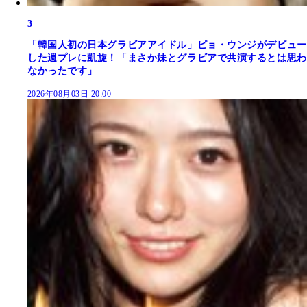
3
「韓国人初の日本グラビアアイドル」ピョ・ウンジがデビュー
した週プレに凱旋！「まさか妹とグラビアで共演するとは思わ
なかったです」
2026年08月03日 20:00