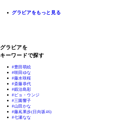
グラビアをもっと見る
グラビアを
キーワードで探す
豊田萌絵
咲田ゆな
藤水咲桜
斎藤恭代
鍛治島彩
ピョ・ウンジ
三園響子
山田かな
藤嶌果歩(日向坂46)
七瀬なな