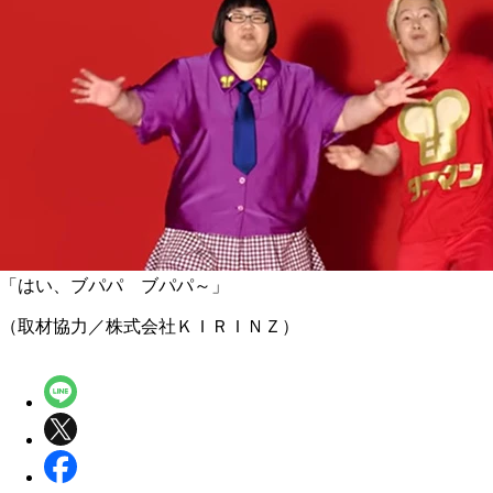
「はい、ブパパ ブパパ～」
（取材協力／株式会社ＫＩＲＩＮＺ）