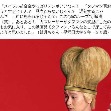
「メイプル超合金やっぱりテンポいいな～！ 『タフマン買お
うとするじゃん？ 見当たらないじゃん？ 遅刻するじゃ
ん？ 上司に怒られるじゃん？』この“負のループ”が最高
（笑）。あとあと！ カズレーザーがタフマンの髪型にしたの
もお気に入り。この動画見てタフマンいろんなとこで探してみ
ようと思いました」（結月ちゃん・早稲田大学２年・２０歳）