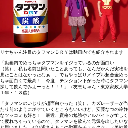
リナちゃん注目のタフマンＤＲＹは動画内でも紹介されます
「動画内でめっちゃタフマンをイジっているのが面白い
（笑）。私も名前は聞いたことあっても、なんだかんだ実物を
見たことはなかったなぁ…。でもやっぱりメイプル超合金めっ
ちゃ面白くて最高！ 今度、テンション下がった時にタフマン
探して飲んでみよーっと！！！」（友恵ちゃん・東京家政大学
１年・１８歳）
「タフマンのいじりが超面白かった（笑）。カズレーザーが当
たり前のようにボケていくところもいいけど、安藤なつの冷静
なツッコミも好き！ 最近、資格の勉強やアルバイトが忙しく
て疲れちゃっているので、タフマンを飲んで元気を出したいな
と思いました。ぜひ皆さんもこの動画をチェック☆」（美紗希