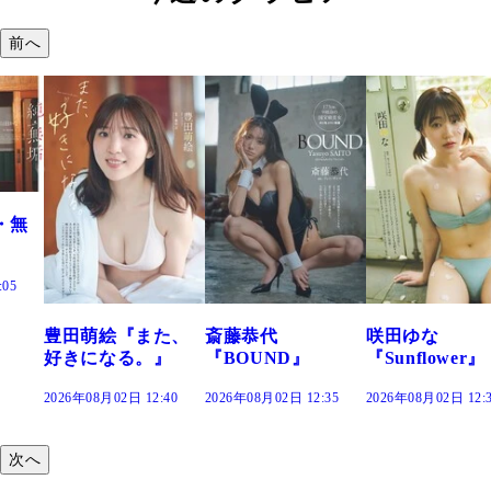
前へ
・無
:05
豊田萌絵『また、
斎藤恭代
咲田ゆな
好きになる。』
『BOUND』
『Sunflower』
2026年08月02日 12:40
2026年08月02日 12:35
2026年08月02日 12:
次へ