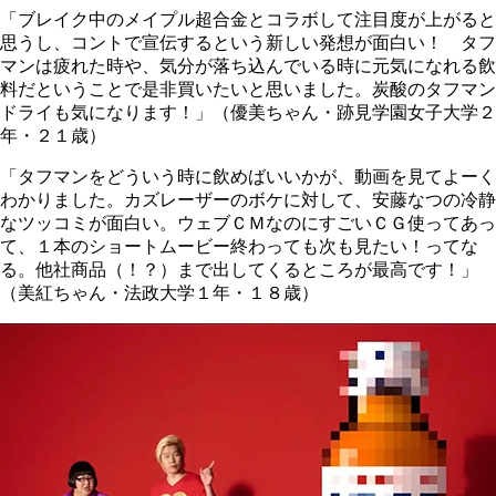
「ブレイク中のメイプル超合金とコラボして注目度が上がると
思うし、コントで宣伝するという新しい発想が面白い！ タフ
マンは疲れた時や、気分が落ち込んでいる時に元気になれる飲
料だということで是非買いたいと思いました。炭酸のタフマン
ドライも気になります！」（優美ちゃん・跡見学園女子大学２
年・２１歳）
「タフマンをどういう時に飲めばいいかが、動画を見てよーく
わかりました。カズレーザーのボケに対して、安藤なつの冷静
なツッコミが面白い。ウェブＣＭなのにすごいＣＧ使ってあっ
て、１本のショートムービー終わっても次も見たい！ってな
る。他社商品（！？）まで出してくるところが最高です！」
（美紅ちゃん・法政大学１年・１８歳）