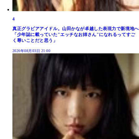
4
真正グラビアアイドル。山田かなが卓越した表現力で新境地へ
「少年誌に載っていた"エッチなお姉さん"になれるってすご
く尊いことだと思う」
2026年08月03日 21:00