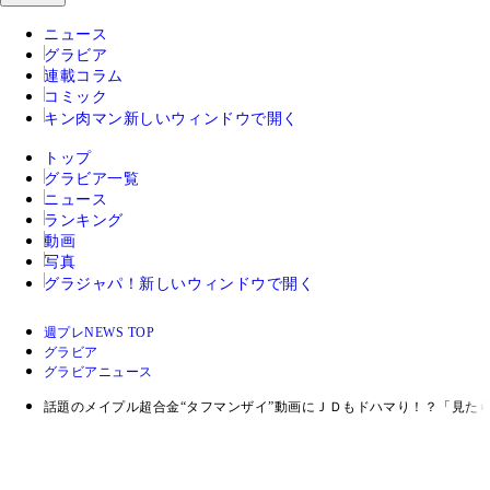
ニュース
グラビア
連載コラム
コミック
キン肉マン
新しいウィンドウで開く
トップ
グラビア一覧
ニュース
ランキング
動画
写真
グラジャパ！
新しいウィンドウで開く
週プレNEWS TOP
グラビア
グラビアニュース
話題のメイプル超合金“タフマンザイ”動画にＪＤもドハマり！？「見た