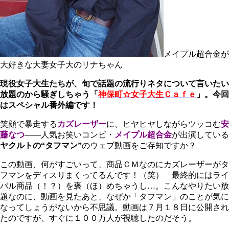
メイプル超合金が
大好きな大妻女子大のリナちゃん
現役女子大生たちが、旬で話題の流行りネタについて言いたい
放題のから騒ぎしちゃう「
神保町☆女子大生Ｃａｆｅ
」。今回
はスペシャル番外編です！
笑顔で暴走する
カズレーザー
に、ヒヤヒヤしながらツッコむ
安
藤なつ
――人気お笑いコンビ・
メイプル超合金
が出演している
ヤクルトの“タフマン”
のウェブ動画をご存知ですか？
この動画、何がすごいって、商品ＣＭなのにカズレーザーがタ
フマンをディスりまくってるんです！（笑） 最終的にはライ
バル商品（！？）を褒（ほ）めちゃうし…。こんなやりたい放
題なのに、動画を見たあと、なぜか「タフマン」のことが気に
なってしょうがないから不思議。動画は７月１８日に公開され
たのですが、すぐに１００万人が視聴したのだそう。