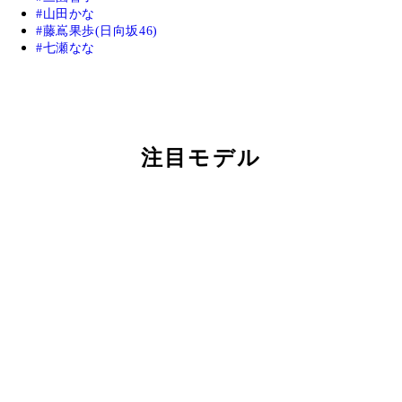
山田かな
藤嶌果歩(日向坂46)
七瀬なな
注目モデル