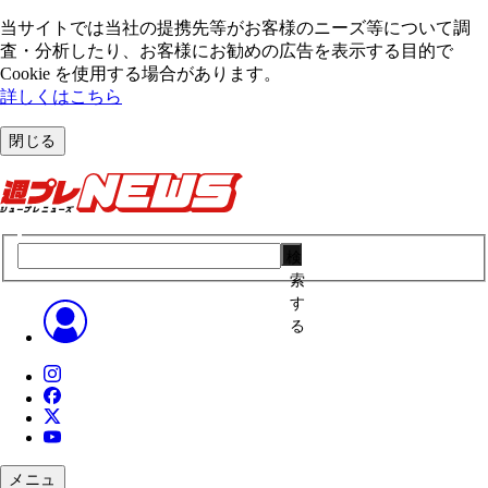
当サイトでは当社の提携先等がお客様のニーズ等について調
査・分析したり、お客様にお勧めの広告を表⽰する⽬的で
Cookie を使⽤する場合があります。
詳しくはこちら
閉じる
検
索
す
る
メニュ