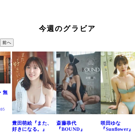
今週のグラビア
前へ
た、
斎藤恭代
咲田ゆな
藤水咲桜『花
』
『BOUND』
『Sunflower』
だまり』