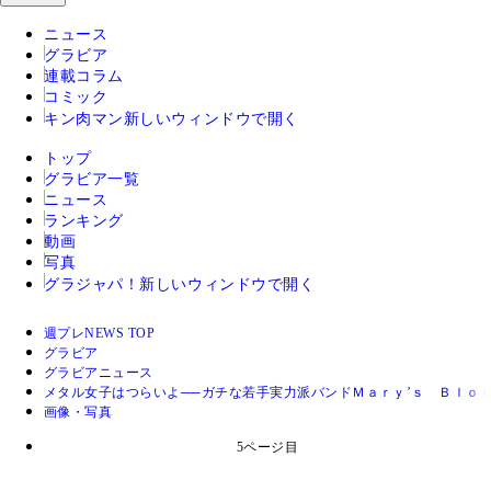
ニュース
グラビア
連載コラム
コミック
キン肉マン
新しいウィンドウで開く
トップ
グラビア一覧
ニュース
ランキング
動画
写真
グラジャパ！
新しいウィンドウで開く
週プレNEWS TOP
グラビア
グラビアニュース
メタル女子はつらいよ──ガチな若手実力派バンドＭａｒｙ’ｓ Ｂｌｏ
画像・写真
5ページ目