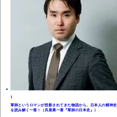
1
軍師というロマンが投影されてきた物語から、日本人の精神史
を読み解く一冊！（呉座勇一著『軍師の日本史』）