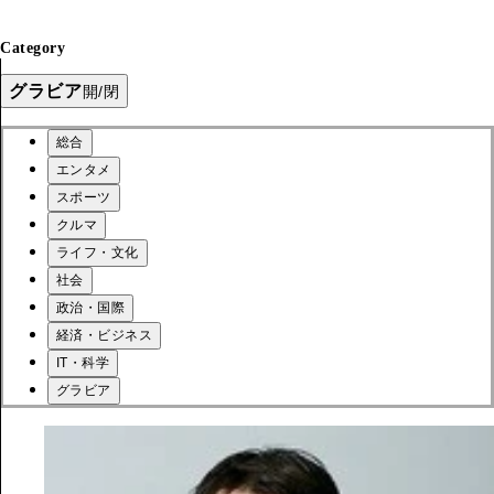
Category
グラビア
開/閉
総合
エンタメ
スポーツ
クルマ
ライフ・文化
社会
政治・国際
経済・ビジネス
IT・科学
グラビア