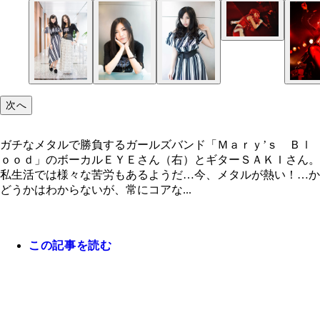
ステージでは常に全力を出し切って歌うＥＹＥさん
次へ
ガチなメタルで勝負するガールズバンド「Ｍａｒｙ’ｓ Ｂｌ
ｏｏｄ」のボーカルＥＹＥさん（右）とギターＳＡＫＩさん。
私生活では様々な苦労もあるようだ…今、メタルが熱い！…か
どうかはわからないが、常にコアな...
この記事を読む
ガチなメタルで勝負するガールズバンド「Ｍａｒ
カラオケでMary’s Bloodの曲をリクエストされれば
初対面の人と音楽の話になった時、メタル女子特有
速弾きを得意とするＳＡＫＩさん。聖飢魔Ⅱを観て
Ｂｌｏｏｄ」のボーカルＥＹＥさん（右）とギター
が、あまりの迫力にドン引きされるという
労があるという
ーを始めた