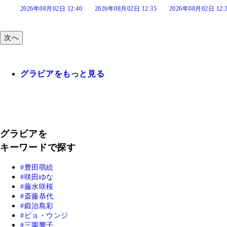
:40
2026年08月02日 12:35
2026年08月02日 12:30
2026年08月02日 12:
次へ
グラビアをもっと見る
グラビアを
キーワードで探す
豊田萌絵
咲田ゆな
藤水咲桜
斎藤恭代
鍛治島彩
ピョ・ウンジ
三園響子